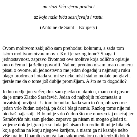
na stazi žića vjerni pratioci
uz koje naša bića sazrijevaju i rastu.
(Antoine de Saint – Exupery)
Ovom molitvom zaključio sam prethodnu kolumnu, a sada tom
istom molitvom otvaram ovu. Koji je razlog tome? Snaga i
jednostavnost, zapravo životnost ove molitve koja odlično opisuje
ono o čemu i ja želim govoriti. Naime, prvotno nisam imao namjeru
pisati o ovome, ali jednostavno me jedan događaj u najmanju ruku
blago prodrmao i otada su mi se neke misli stalno motale po glavi i
tjerale me da o tome još dublje promišljam. A što se to dogodilo?
Jednu nedjeljnu večer, dok sam gledao utakmicu, mama mi govori
da je umro Zlatko Saračević. Jedan od najboljih rukometaša u
hrvatskoj povijesti. U tom trenutku, kada sam to čuo, obuzeo me
jedan vrlo čudan osjećaj, pa čak i blagi nemir. Razlog tome nije mi
bio baš najjasniji. Bilo mi je vrlo čudno što me obuzeo taj osjećaj jer
Saračevića niti sam gledao, zapravo ga nisam ni mogao gledati u
vrijeme dok je igrao jer se tada još nisam bio rodio ili mi je bila tek
koja godina na kraju njegove karijere, a nisam ga ni kasnije nešto
više pratio. Upamtio sam ga kao sukomentatora na televiziji dok je