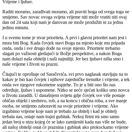
Vrijeme i ljubav.
Raditi moramo, zarađivati moramo, ali praviti boga od svega toga ne
smijemo. Sav novac ovoga svijeta vrijeme niti može vratiti niti ovaj
dan od 24 sata koji nam je darovan ne može produžiti ni za jednu
jedinu minutu.
I u svemu tome je stvar prioriteta. A prvi i glavni prioritet nam jest i
mora biti Bog. Kada čovjek stavi Boga na mjesto koje mu pripada
onda, onda i sve drugo dođe na svoje mjesto. Prioritete trebamo
slagati po važnosti gledajući iz Božje perspektive, a nakon Boga
nam dolazi naša obitelji i naši najmiliji. Jer bez ljubavi ništa smo i
naše vrijeme i životi su prazni.
Čitajući te oproštaje od Saračevića, svi prvo naglasak stavljaju na to
kakav je bio kao čovjek i njihove zajedničke trenutke i vrijeme, a tek
onda sve njegove rukometne uspjehe. To je u biti ono što nas
određuje, ljubav i uspomene. Nitko se neće sjećati koliko smo novca
u životu zaradili. U današnjem svijetu gdje čovjek sve više postaje
običan objekt i sredstvo, rob, a na koncu i obična roba, a sve manje
osoba, ne smijemo zaboraviti na svoje prioritete i vrijeme. Ako
izgubimo vrijeme koje nam je trebalo za obitelj i kad je obitelj
trebala nas, ostaje nam trajni gubitak. Nekoj firmi mi smo samo
jedan broj u nizu kojeg će se lako zamijeniti kada nas više ne bude,
ali našoj obitelji ostat će praznina i gubitak ako prokockamo vrijeme