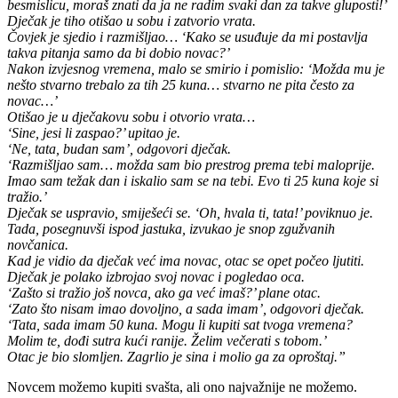
besmislicu, moraš znati da ja ne radim svaki dan za takve gluposti!’
Dječak je tiho otišao u sobu i zatvorio vrata.
Čovjek je sjedio i razmišljao… ‘Kako se usuđuje da mi postavlja
takva pitanja samo da bi dobio novac?’
Nakon izvjesnog vremena, malo se smirio i pomislio: ‘Možda mu je
nešto stvarno trebalo za tih 25 kuna… stvarno ne pita često za
novac…’
Otišao je u dječakovu sobu i otvorio vrata…
‘Sine, jesi li zaspao?’ upitao je.
‘Ne, tata, budan sam’, odgovori dječak.
‘Razmišljao sam… možda sam bio prestrog prema tebi maloprije.
Imao sam težak dan i iskalio sam se na tebi. Evo ti 25 kuna koje si
tražio.’
Dječak se uspravio, smiješeći se. ‘Oh, hvala ti, tata!’ poviknuo je.
Tada, posegnuvši ispod jastuka, izvukao je snop zgužvanih
novčanica.
Kad je vidio da dječak već ima novac, otac se opet počeo ljutiti.
Dječak je polako izbrojao svoj novac i pogledao oca.
‘Zašto si tražio još novca, ako ga već imaš?’ plane otac.
‘Zato što nisam imao dovoljno, a sada imam’, odgovori dječak.
‘Tata, sada imam 50 kuna. Mogu li kupiti sat tvoga vremena?
Molim te, dođi sutra kući ranije. Želim večerati s tobom.’
Otac je bio slomljen. Zagrlio je sina i molio ga za oproštaj.”
Novcem možemo kupiti svašta, ali ono najvažnije ne možemo.