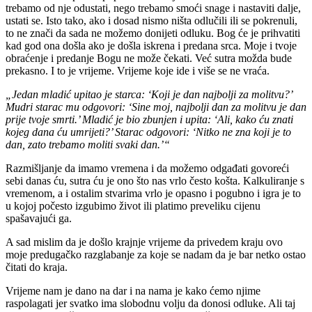
trebamo od nje odustati, nego trebamo smoći snage i nastaviti dalje,
ustati se. Isto tako, ako i dosad nismo ništa odlučili ili se pokrenuli,
to ne znači da sada ne možemo donijeti odluku. Bog će je prihvatiti
kad god ona došla ako je došla iskrena i predana srca. Moje i tvoje
obraćenje i predanje Bogu ne može čekati. Već sutra možda bude
prekasno. I to je vrijeme. Vrijeme koje ide i više se ne vraća.
„Jedan mladić upitao je starca: ‘Koji je dan najbolji za molitvu?’
Mudri starac mu odgovori: ‘Sine moj, najbolji dan za molitvu je dan
prije tvoje smrti.’ Mladić je bio zbunjen i upita: ‘Ali, kako ću znati
kojeg dana ću umrijeti?’ Starac odgovori: ‘Nitko ne zna koji je to
dan, zato trebamo moliti svaki dan.’“
Razmišljanje da imamo vremena i da možemo odgađati govoreći
sebi danas ću, sutra ću je ono što nas vrlo često košta. Kalkuliranje s
vremenom, a i ostalim stvarima vrlo je opasno i pogubno i igra je to
u kojoj počesto izgubimo život ili platimo preveliku cijenu
spašavajući ga.
A sad mislim da je došlo krajnje vrijeme da privedem kraju ovo
moje predugačko razglabanje za koje se nadam da je bar netko ostao
čitati do kraja.
Vrijeme nam je dano na dar i na nama je kako ćemo njime
raspolagati jer svatko ima slobodnu volju da donosi odluke. Ali taj