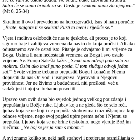
Sutra će se samo brinuti za se. Dosta je svakom danu zla njegova.“
(Mt 6, 25-34)
Skratimo li ovo i prevedemo na hercegovački, Isus bi nam poručio:
„Brate, najgore ti se sekirat! Pusti to meni i riješiće se.“
Vjera i molitva oslobodit će nas te tjeskobe, ali proces je to koji
sigurno traje i zahtijeva vremena da nas to do kraja pročisti. Ali ako
odustanemo sve će ostati isto. Pitanje je odvajamo li mi vrijeme za
Boga. Uzima li nam nedostatak vremena za Boga i svo ostalo
vrijeme. Sv. Franjo Saleški kaže:
„Svaki dan odvoji pola sata za
molitvu. Osim ako imaš puno posla. U tom slučaju odvoji jedan
sat!“
Svoje vrijeme trebamo prepustiti Bogu i konačno Njemu
dopustiti da nas On vodi i usmjerava. Vjerovati u Njegovu
providnost. Jer ne živimo u budućnosti, niti prošlosti, već u
sadašnjosti i njoj se trebamo posvetiti.
Upravo sam ovih dana bio svjedok jednog velikog pouzdanja i
prepuštanja u Božje ruke. Ljubav koja ne gleda što će selo reći,
ljubav koja se ne boji i ne prepušta strahovima i razmišljanjima koji
odnose vrijeme, nego svoj pogled upire prema nebu i Njemu se
prepušta. Ljubav koja se ne brine tjeskobno, nego vjeruje Božjim
riječima:
„Ne boj se jer ja sam s tobom.“
A svi znamo koliko su neki naši strahovi i pretjerana razmišljanja o