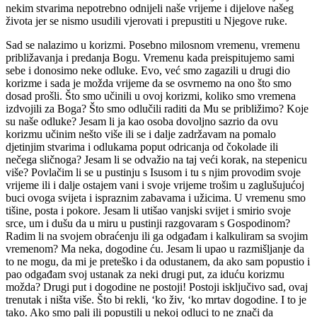
nekim stvarima nepotrebno odnijeli naše vrijeme i dijelove našeg
života jer se nismo usudili vjerovati i prepustiti u Njegove ruke.
Sad se nalazimo u korizmi. Posebno milosnom vremenu, vremenu
približavanja i predanja Bogu. Vremenu kada preispitujemo sami
sebe i donosimo neke odluke. Evo, već smo zagazili u drugi dio
korizme i sada je možda vrijeme da se osvrnemo na ono što smo
dosad prošli. Što smo učinili u ovoj korizmi, koliko smo vremena
izdvojili za Boga? Što smo odlučili raditi da Mu se približimo? Koje
su naše odluke? Jesam li ja kao osoba dovoljno sazrio da ovu
korizmu učinim nešto više ili se i dalje zadržavam na pomalo
djetinjim stvarima i odlukama poput odricanja od čokolade ili
nečega sličnoga? Jesam li se odvažio na taj veći korak, na stepenicu
više? Povlačim li se u pustinju s Isusom i tu s njim provodim svoje
vrijeme ili i dalje ostajem vani i svoje vrijeme trošim u zaglušujućoj
buci ovoga svijeta i ispraznim zabavama i užicima. U vremenu smo
tišine, posta i pokore. Jesam li utišao vanjski svijet i smirio svoje
srce, um i dušu da u miru u pustinji razgovaram s Gospodinom?
Radim li na svojem obraćenju ili ga odgađam i kalkuliram sa svojim
vremenom? Ma neka, dogodine ću. Jesam li upao u razmišljanje da
to ne mogu, da mi je preteško i da odustanem, da ako sam popustio i
pao odgađam svoj ustanak za neki drugi put, za iduću korizmu
možda? Drugi put i dogodine ne postoji! Postoji isključivo sad, ovaj
trenutak i ništa više. Što bi rekli, ‘ko živ, ‘ko mrtav dogodine. I to je
tako. Ako smo pali ili popustili u nekoj odluci to ne znači da