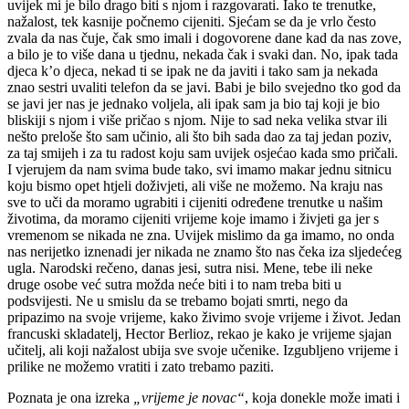
uvijek mi je bilo drago biti s njom i razgovarati. Iako te trenutke,
nažalost, tek kasnije počnemo cijeniti. Sjećam se da je vrlo često
zvala da nas čuje, čak smo imali i dogovorene dane kad da nas zove,
a bilo je to više dana u tjednu, nekada čak i svaki dan. No, ipak tada
djeca k’o djeca, nekad ti se ipak ne da javiti i tako sam ja nekada
znao sestri uvaliti telefon da se javi. Babi je bilo svejedno tko god da
se javi jer nas je jednako voljela, ali ipak sam ja bio taj koji je bio
bliskiji s njom i više pričao s njom. Nije to sad neka velika stvar ili
nešto preloše što sam učinio, ali što bih sada dao za taj jedan poziv,
za taj smijeh i za tu radost koju sam uvijek osjećao kada smo pričali.
I vjerujem da nam svima bude tako, svi imamo makar jednu sitnicu
koju bismo opet htjeli doživjeti, ali više ne možemo. Na kraju nas
sve to uči da moramo ugrabiti i cijeniti određene trenutke u našim
životima, da moramo cijeniti vrijeme koje imamo i živjeti ga jer s
vremenom se nikada ne zna. Uvijek mislimo da ga imamo, no onda
nas nerijetko iznenadi jer nikada ne znamo što nas čeka iza sljedećeg
ugla. Narodski rečeno, danas jesi, sutra nisi. Mene, tebe ili neke
druge osobe već sutra možda neće biti i to nam treba biti u
podsvijesti. Ne u smislu da se trebamo bojati smrti, nego da
pripazimo na svoje vrijeme, kako živimo svoje vrijeme i život. Jedan
francuski skladatelj, Hector Berlioz, rekao je kako je vrijeme sjajan
učitelj, ali koji nažalost ubija sve svoje učenike. Izgubljeno vrijeme i
prilike ne možemo vratiti i zato trebamo paziti.
Poznata je ona izreka
„vrijeme je novac“
, koja donekle može imati i