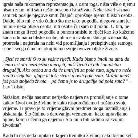
igrala naša rukometna reprezentacija, a osim toga, ništa više o njemu
nisam znao, niti sam nešto posebno istraživao. Neke stvari saznao
sam tek poslije njegove smrti čitajući oproštaje njemu bliskih osoba.
Dakle, bilo mi je vrlo čudno što me tako pogodila njegova smrt jer
mi nije neka bliska osoba, niti osoba čiji sam rad pratio. U biti, ne
znam mogu li reći pogodila u punom smislu te riječi kao što kažemo
kada odu nama bliske osobe, ali me u svakom slučaju iznenadila,
protresla i natjerala na neki vid promišljanja i preispitivanja samoga
sebe i svega čime mi okupiramo svoje ovozemaljske živote.
„Sjeti se smrti! Ovo su važne riječi. Kada bismo imali na umu da
ćemo uskoro neizbježno umrijeti, naši životi bi bili kompletno
drugačiji. Ako osoba zna da će umrijeti za pola sata, sigurno neće
raditi trivijalne, glupe ili loše stvari u ovih pola sata. Možda imaš
još pola stoljeća života – po čemu je to drugačije od pola sata?“
–
Lav Tolstoj
Nažalost, nečija nas smrt nerijetko natjera na promišljanje o tome
kakav život ovdje živimo te kako raspoređujemo i trošimo svoje
vrijeme. I upravo je to vrijeme glavni predmet moga razmišljanja i
piskaranja. Što činimo s darovanim vremenom, kako upravljamo
njime, komu i čemu ga dajemo? Što mi u biti radimo sa svojim
životima?
Kada bi nas netko upitao u kojem trenutku živimo, i ako bismo svi