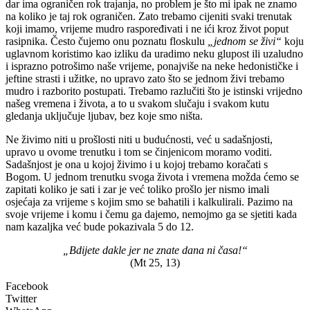
dar ima ograničen rok trajanja, no problem je što mi ipak ne znamo
na koliko je taj rok ograničen. Zato trebamo cijeniti svaki trenutak
koji imamo, vrijeme mudro raspoređivati i ne ići kroz život poput
rasipnika. Često čujemo onu poznatu floskulu
„jednom se živi“
koju
uglavnom koristimo kao izliku da uradimo neku glupost ili uzaludno
i isprazno potrošimo naše vrijeme, ponajviše na neke hedonističke i
jeftine strasti i užitke, no upravo zato što se jednom živi trebamo
mudro i razborito postupati. Trebamo razlučiti što je istinski vrijedno
našeg vremena i života, a to u svakom slučaju i svakom kutu
gledanja uključuje ljubav, bez koje smo ništa.
Ne živimo niti u prošlosti niti u budućnosti, već u sadašnjosti,
upravo u ovome trenutku i tom se činjenicom moramo voditi.
Sadašnjost je ona u kojoj živimo i u kojoj trebamo koračati s
Bogom. U jednom trenutku svoga života i vremena možda ćemo se
zapitati koliko je sati i zar je već toliko prošlo jer nismo imali
osjećaja za vrijeme s kojim smo se bahatili i kalkulirali. Pazimo na
svoje vrijeme i komu i čemu ga dajemo, nemojmo ga se sjetiti kada
nam kazaljka već bude pokazivala 5 do 12.
„Bdijete dakle jer ne znate dana ni časa!“
(Mt 25, 13)
Facebook
Twitter