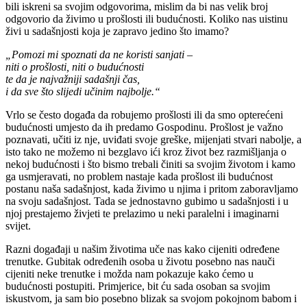
bili iskreni sa svojim odgovorima, mislim da bi nas velik broj
odgovorio da živimo u prošlosti ili budućnosti. Koliko nas uistinu
živi u sadašnjosti koja je zapravo jedino što imamo?
„Pomozi mi spoznati da ne koristi sanjati –
niti o prošlosti, niti o budućnosti
te da je najvažniji sadašnji čas,
i da sve što slijedi učinim najbolje.“
Vrlo se često događa da robujemo prošlosti ili da smo opterećeni
budućnosti umjesto da ih predamo Gospodinu. Prošlost je važno
poznavati, učiti iz nje, uviđati svoje greške, mijenjati stvari nabolje, a
isto tako ne možemo ni bezglavo ići kroz život bez razmišljanja o
nekoj budućnosti i što bismo trebali činiti sa svojim životom i kamo
ga usmjeravati, no problem nastaje kada prošlost ili budućnost
postanu naša sadašnjost, kada živimo u njima i pritom zaboravljamo
na svoju sadašnjost. Tada se jednostavno gubimo u sadašnjosti i u
njoj prestajemo živjeti te prelazimo u neki paralelni i imaginarni
svijet.
Razni događaji u našim životima uče nas kako cijeniti određene
trenutke. Gubitak određenih osoba u životu posebno nas nauči
cijeniti neke trenutke i možda nam pokazuje kako ćemo u
budućnosti postupiti. Primjerice, bit ću sada osoban sa svojim
iskustvom, ja sam bio posebno blizak sa svojom pokojnom babom i