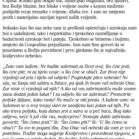
s njima. Koliko god bogati bili, financijski osigurani, bez ljubavi,
bez Božje blizine, bez bliske i voljene osobe s kojom možemo
podijeliti svoje trenutke i vrijeme, džaba sve. I zato ne smijemo
profit i materijalno stavljati ispred naših voljenih.
Jednako kao što nas neke rane iz prošlosti opterećuju i uzrokuju nam
bol u sadašnjosti, tako i neprekidno i tjeskobno razmišljanje o
budućnosti uzrokuje bol i patnju. Tjeskobno se brinemo i bojimo,
umjesto da Gospodinu prepuštamo. Isus nam fino govori da se
pouzdamo u Božju providnost i prvo gledamo što je najvažnije,
kraljevstvo nebesko.
„Zato vam kažem: Ne budite zabrinuti za život svoj: što ćete jesti,
što ćete piti; ni za tijelo svoje: u što ćete se obući. Zar život nije
vrjedniji od jela i tijelo od odijela? Pogledajte ptice nebeske! Ne
siju, ne žanju niti sabiru u žitnice, pa ipak ih hrani vaš nebeski Otac.
Zar niste vi vrjedniji od njih? A tko od vas zabrinutošću može svome
stasu dodati jedan lakat? I za odijelo što ste zabrinuti? Promotrite
poljske ljiljane, kako rastu! Ne muče se niti predu. A kažem vam: ni
Salomon se u svoj svojoj slavi ne zaodjenu kao jedan od njih. Pa
ako travu poljsku, koja danas jest a sutra se u peć baca, Bog tako
odijeva, neće li još više vas, malovjerni? Nemojte dakle zabrinuto
govoriti: ‘Što ćemo jesti?’ ili: ‘Što ćemo piti?’ ili: ‘U što ćemo se
obući?’ Ta sve to pogani ištu. Zna Otac vaš nebeski da vam je sve to
potrebno. Tražite stoga najprije Kraljevstvo i pravednost njegovu, a
sve će vam se ostalo dodati. Ne budite dakle zabrinuti za sutra.