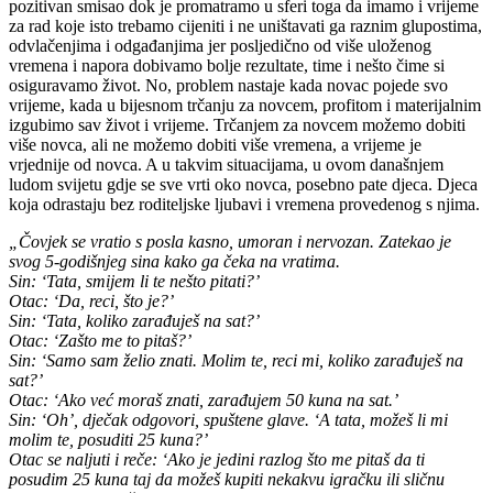
pozitivan smisao dok je promatramo u sferi toga da imamo i vrijeme
za rad koje isto trebamo cijeniti i ne uništavati ga raznim glupostima,
odvlačenjima i odgađanjima jer posljedično od više uloženog
vremena i napora dobivamo bolje rezultate, time i nešto čime si
osiguravamo život. No, problem nastaje kada novac pojede svo
vrijeme, kada u bijesnom trčanju za novcem, profitom i materijalnim
izgubimo sav život i vrijeme. Trčanjem za novcem možemo dobiti
više novca, ali ne možemo dobiti više vremena, a vrijeme je
vrjednije od novca. A u takvim situacijama, u ovom današnjem
ludom svijetu gdje se sve vrti oko novca, posebno pate djeca. Djeca
koja odrastaju bez roditeljske ljubavi i vremena provedenog s njima.
„Čovjek se vratio s posla kasno, umoran i nervozan. Zatekao je
svog 5-godišnjeg sina kako ga čeka na vratima.
Sin: ‘Tata, smijem li te nešto pitati?’
Otac: ‘Da, reci, što je?’
Sin: ‘Tata, koliko zarađuješ na sat?’
Otac: ‘Zašto me to pitaš?’
Sin: ‘Samo sam želio znati. Molim te, reci mi, koliko zarađuješ na
sat?’
Otac: ‘Ako već moraš znati, zarađujem 50 kuna na sat.’
Sin: ‘Oh’, dječak odgovori, spuštene glave. ‘A tata, možeš li mi
molim te, posuditi 25 kuna?’
Otac se naljuti i reče: ‘Ako je jedini razlog što me pitaš da ti
posudim 25 kuna taj da možeš kupiti nekakvu igračku ili sličnu