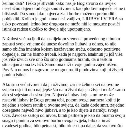
želimo dati? Teško je shvatiti kako nas je Bog stvorio da uvijek
nesebično dajemo od čega smo stvoreni, kao plodovi najveće istine i
bliskosti. Da samo tako najveća zla i borbe možemo prebroditi i
pobijediti. Koliko je god nama neshvatljivo, LJUBAV I VJERA su
usko povezani, jedno bez drugoga ne može niti je moguće postići
istinsku radost ukoliko to dvoje nije upotpunjeno.
Nažalost većina ljudi danas tijekom vremena provedenog u braku
zapusti svoje vrijeme da unese dovoljno ljubavi u odnos, to nije
samo obična imenica kojom izražavamo sreću, odnosno pozitivne
događaje, zar ne bismo trebali, kada je najgore, istaknuti ju još više,
još više izvući sve ono što smo godinama hranili, da u teškim
situacijama ona izvlači. Samo ona drži dvoje ljudi u zajedništvu.
Površan odnos i razgovor ne mogu uroditi plodovima koji bi živjeli
puninu istine.
Ako smo već stvoreni da ju oživimo, zar ne želimo svi na ovome
svijetu osjetiti ono najljepše što nam život daje, a živjeti možeš samo
ako si svjestan da si voljen. Najveća ljubav koju smrt ne može
rastaviti ljubav je Boga prema tebi, potom tvoga partnera koji ti je
zajedno s tobom ratnik u ovome svijetu, da kada dode smrt, zajedno
dosegnete najveći nivo ljubavi, a to je kao dijete u naručju svoga
Oca. Život se sastoji od nivoa, birati partnera je kao da biramo svoju
snagu i puninu za svu ovu borbu ovoga svijeta, bilo da imaš
dvadeset godina, bilo petnaest, bilo trideset pa dalje, da sve ovo što