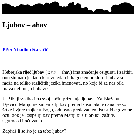
Ljubav – ahav
Piše: Nikolina Karačić
Hebrejska riječ ljubav ( אהב – ahav) ima značenje osigurati i zaštititi
ono što nam je dano kao vrijedan i dragocjen poklon. Ljubav se
može na toliko različitih jezika imenovati, no koja bi za nas bila
prava definicija ljubavi?
U Bibliji svatko ima svoj način priznanja ljubavi. Za Blaženu
Djevicu Mariju neizmjerna ljubav prema Isusu bila je dana preko
žrtve i vjere majke u Boga, odnosno predavanjem Isusa Njegovome
ocu, dok je Josipa ljubav prema Mariji bila u obliku zaštite,
sigurnosti i očuvanja.
Zapitaš li se što je za tebe ljubav?