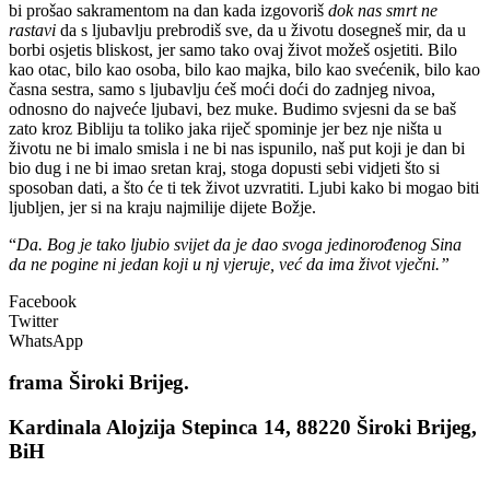
bi prošao sakramentom na dan kada izgovoriš
dok nas smrt ne
rastavi
da s ljubavlju prebrodiš sve, da u životu dosegneš mir, da u
borbi osjetis bliskost, jer samo tako ovaj život možeš osjetiti. Bilo
kao otac, bilo kao osoba, bilo kao majka, bilo kao svećenik, bilo kao
časna sestra, samo s ljubavlju ćeš moći doći do zadnjeg nivoa,
odnosno do najveće ljubavi, bez muke. Budimo svjesni da se baš
zato kroz Bibliju ta toliko jaka riječ spominje jer bez nje ništa u
životu ne bi imalo smisla i ne bi nas ispunilo, naš put koji je dan bi
bio dug i ne bi imao sretan kraj, stoga dopusti sebi vidjeti što si
sposoban dati, a što će ti tek život uzvratiti. Ljubi kako bi mogao biti
ljubljen, jer si na kraju najmilije dijete Božje.
“
Da. Bog je tako ljubio svijet da je dao svoga jedinorođenog Sina
da ne pogine ni jedan koji u nj vjeruje, već da ima život vječni.”
Facebook
Twitter
WhatsApp
frama
Široki Brijeg.
Kardinala Alojzija Stepinca 14, 88220 Široki Brijeg,
BiH