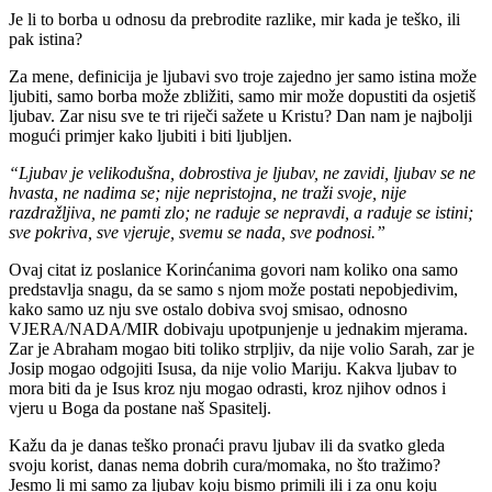
Je li to borba u odnosu da prebrodite razlike, mir kada je teško, ili
pak istina?
Za mene, definicija je ljubavi svo troje zajedno jer samo istina može
ljubiti, samo borba može zbližiti, samo mir može dopustiti da osjetiš
ljubav. Zar nisu sve te tri riječi sažete u Kristu? Dan nam je najbolji
mogući primjer kako ljubiti i biti ljubljen.
“Ljubav je velikodušna, dobrostiva je ljubav, ne zavidi, ljubav se ne
hvasta, ne nadima se; nije nepristojna, ne traži svoje, nije
razdražljiva, ne pamti zlo; ne raduje se nepravdi, a raduje se istini;
sve pokriva, sve vjeruje, svemu se nada, sve podnosi.”
Ovaj citat iz poslanice Korinćanima govori nam koliko ona samo
predstavlja snagu, da se samo s njom može postati nepobjedivim,
kako samo uz nju sve ostalo dobiva svoj smisao, odnosno
VJERA/NADA/MIR dobivaju upotpunjenje u jednakim mjerama.
Zar je Abraham mogao biti toliko strpljiv, da nije volio Sarah, zar je
Josip mogao odgojiti Isusa, da nije volio Mariju. Kakva ljubav to
mora biti da je Isus kroz nju mogao odrasti, kroz njihov odnos i
vjeru u Boga da postane naš Spasitelj.
Kažu da je danas teško pronaći pravu ljubav ili da svatko gleda
svoju korist, danas nema dobrih cura/momaka, no što tražimo?
Jesmo li mi samo za ljubav koju bismo primili ili i za onu koju