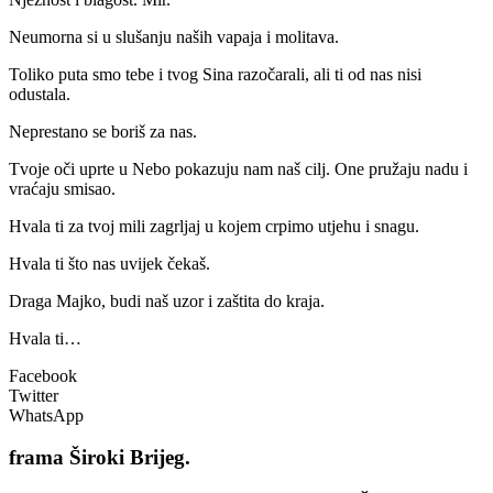
Neumorna si u slušanju naših vapaja i molitava.
Toliko puta smo tebe i tvog Sina razočarali, ali ti od nas nisi
odustala.
Neprestano se boriš za nas.
Tvoje oči uprte u Nebo pokazuju nam naš cilj. One pružaju nadu i
vraćaju smisao.
Hvala ti za tvoj mili zagrljaj u kojem crpimo utjehu i snagu.
Hvala ti što nas uvijek čekaš.
Draga Majko, budi naš uzor i zaštita do kraja.
Hvala ti…
Facebook
Twitter
WhatsApp
frama
Široki Brijeg.