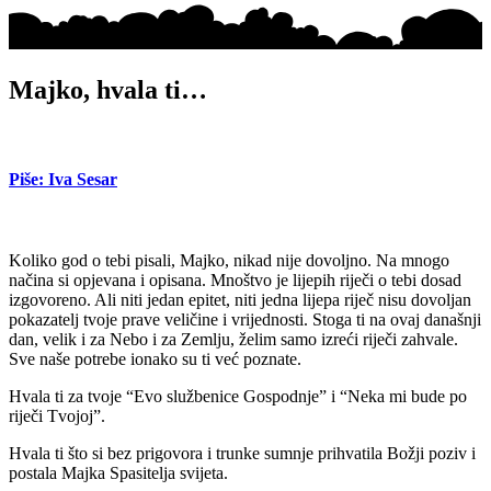
Majko, hvala ti…
Piše: Iva Sesar
Koliko god o tebi pisali, Majko, nikad nije dovoljno. Na mnogo
načina si opjevana i opisana. Mnoštvo je lijepih riječi o tebi dosad
izgovoreno. Ali niti jedan epitet, niti jedna lijepa riječ nisu dovoljan
pokazatelj tvoje prave veličine i vrijednosti. Stoga ti na ovaj današnji
dan, velik i za Nebo i za Zemlju, želim samo izreći riječi zahvale.
Sve naše potrebe ionako su ti već poznate.
Hvala ti za tvoje “Evo službenice Gospodnje” i “Neka mi bude po
riječi Tvojoj”.
Hvala ti što si bez prigovora i trunke sumnje prihvatila Božji poziv i
postala Majka Spasitelja svijeta.