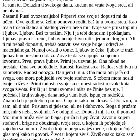
Ja sam tu. Dolazim ti svakoga dana, kucam na vrata tvoga srca, ali
ne otvaraš.
Zastani! Pusti ovozemaljsko! Pripravi srce svoje i dopusti mi da
uđem. Ove godine se želim ponovno roditi baš tu u tvome srcu. Kao
mala trošna štalica u hladnoj večeri neka mi i tvoje srce pruži toplinu
i ljubav. Ljubav. Baš to tražim. Nju i ja tebi donosim i poklanjam.
Ljubav, pravu iskrenu, ljubav nemjerljivu niti s jednom drugom. Ali,
ti mi trebaš dopustiti, trebaš ostaviti sve svoje brige i odreći se
materijalnoga. Nemoj ovisiti o tome. Ljubav te čeka, ljubav te traži,
ljubav ti neprestano dolazi. Zove te da se napojiš na njenim
izvorima. Prva, prava ljubav. Primi je, uzvrati je. Ona nikad ne
prestaje. Ona sve pobjeđuje. Radost. Radost srca. Radost vidljivu na
kilometre. Radost odozgo. Darujem ti nju. Ona mora biti jača od
svega, ona mora pobijediti sve tvoje strahove. S tobom mora nositi
tvoje križeve. Primi radost u svoje srce, unesi radost u svaki kutak
svoga života. Pruži ju i bratu svome i ništa ne činite bez nje. I
početak i kraj svakoga dana neka vam bude ispunjen radošću.
Znam da ti je potrebna pomoć. Čujem kako me dozivaš. Dolazim, tu
sam, ali ti nisi. Prisutan si tjelesno, ali ne i duhovno. Stoga ti pružam
mir, mir s neba, svoj mir. Ne odupiri se. Dopusti mi. Ja ću ti pomoći.
Moj mir ti pruža više od blaga, pruža ti lijep život. Život u kojem
strahovi i brige ne obuzimaju tvoje srce, u kojem ih pobjeđuješ
zajedno sa mnom. Život u kojem prepoznaješ mene, u kojem čuješ
glas moj kako ti govori. Život u kojem živiš. Živiš onako kako sam
ja odredio za tebe, i ne predaješ se.