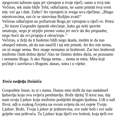
njegovom lažnom sjaju jer vjerujem u tvoje riječi, samo u tvoj mir.
Večeras, tek malo bliže Tebi, odlučujem, ne samo primiti tvoj sveti
mir, već ga i dati. Zašto? Jer vjerujem iz svega srca riječima: „Blago
mirotvorcima, oni će se sinovima Božjim zvati!“
Večeras odlučujem ne požurivati Boga jer vjerujem u riječi sv. Petra:
„Ne kasni Gospodin ispuniti obećanje, kako ga neki sporim
smatraju, nego je strpljiv prema vama jer neće da tko propadne,
nego hoće da svi prispiju k obraćenju.“
Večeras, u želji da ti budemo bliži nego ikada, molim te da nas
obaspeš mirom, ali da nas naučiš i taj mir primiti. Jer tko mir nema,
on ni snage nema. Bez snage nemamo ni hrabrosti. Zar bez hrabrosti
možemo činiti dobra djela? Ako ne činimo dobra djela, ne poznamo
i nemamo Boga. A ako Njega nema… nema ni mira. Mira koji
počinje i završava s Bogom, danas, sutra i u vijeke.
Treća nedjelja Došašća
Gospodine Isuse, tu si s nama. Danas smo došli da nas nadahneš
ljubavlju koju ova svijeća predstavlja. Bože djeluj Ti kroz nas, daj
nam svoju Ljubav koju možemo podijeliti drugim ljudima. Uđi u naš
život, uđi u svakog čovjeka na ovom svijetu da svi osjete Tvoju
Ljubav. Bože, Tvoja Ljubav je jedinstvena, sve naše boli i sve naše
grijehe ona prihvaća. Ta Ljubav koja liječi sve bolesti, koja tješi sve