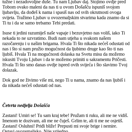
tužne i nezadovoljne duše. Tu nam Ljubav daj. Stojimo ovdje pred
Tobom ovako maleni da nas ti u ovom Došašću ispuniš svojom
ljubavlju, da dođeš k nama i spasiš nas od svih okrutnosti ovoga
svijeta. Tražimo Ljubav u ovozemaljskim stvarima kada znamo da si
Ti tu i da se samo trebamo Tebi predati.
Isuse ti jedini razumiješ naše vapaje i bezuvjetno nas voliš, iako Ti
nekada to ne uzvratimo. Budi nam utjeha u svakom našem
razočarenju i u našim brigama. Hvala Ti što nikada nećeš odustati od
nas i što si nam pružio mogućnost da ljubimo druge kao što ti nas
ljubiš. Hvala Ti na mogućnosti dolaska na Svetu misu da možemo
iskusiti Tvoju Ljubav i da te možemo primiti u sakramentu Pričesti.
Hvala Ti što smo danas ovdje ispred ovih svijeća i što slavimo Tvoj
dolazak.
Dok god ne živimo više mi, nego Ti u nama, znamo da nas ljubiš i
da nikada nećeš odustati od nas.
Četvrta nedjelja Došašća
Zastani! Umiri se! Tu sam kraj tebe! Pružam ti ruku, ali me ne vidiš.
Imenom te dozivam, ali me ne čuješ. Grlim te, ali ti me ne osjetiš.
Zastani! Osluhni! Priđi bliže! Prepusti mi svoje brige i nemire.
Ostavi ovozemaljsko. Nije vrijedno.