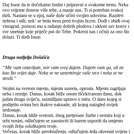
Daj Isuse da te dočekamo budni i pripravni u svakome trenu. Neka
ovo vrijeme donese više tebe, a manje nas. Ti si potreban svakoj
duši. Nastani se u njoj, naše duše učini svojim udovima. Razderi
nebesa i siđi, nekʼ se brda tresu pred tvojim licem. Dođi i obiđi ovaj
vinograd, pomozi mu u rađanju dobrih plodova i ukloni sav korov i
sve smetnje koje priječe put do Tebe. Pokreni nas i očisti za ono što
dolazi. Ti dođi Isuse.
Druga nedjelja Došašća
“Mir vam ostavljam, mir vam svoj dajem. Dajem vam ga, ali ne
kao što svijet daje. Neka se ne uznemiruje vaše srce i neka se ne
straši.“
Stojim na svetom mjestu, mjestu susreta, oprosta. Mjestu zagrljaja
neba i zemlje. Danas, korak bliže onom iščekivanom danu, dok
palim drugu svijeću, razmišljam upravo o miru. O daru kojeg si
podijelio svima bez ikakve naknade, ali kojeg naizgled uvijek
nedostaje.
Danas, korak bliže svetosti, zbog pretjerane žurbe i nemira koji u
sebi nosim, odlučujem se zaustaviti ili barem usporiti da umjesto
svojih želja osluškujem tvoje.
Večeras, korak bliže preobraženju, odlučujem leđa okrenuti svijetu i