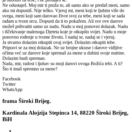
Ne odustaješ. Moj mir ti pruža to, ali samo ako se predaš meni, samo
ako mi dopustiš. Nije teško. Vjeruj mi, meni koji te ljubim više do
svega, meni koji sam darovao život svoj za tebe, meni koji se sada
rađam u tvom srcu. Dopusti da ti to pokažem. Ali sve ove darove
možeš prihvatiti samo uz nadu. Nadu u moj ponovni dolazak. Nadu
i iščekivanje malenoga Djeteta koje je otkupilo svijet. Nadu u moje
ponovno rođenje u tvome životu. I nadaj se, nadaj se i vjeruj.
Ja stvarno dolazim otkupiti ovaj svijet. Dolazim otkupiti tebe.
Pripravi se za moj dolazak. Ne uz brojne ukrase i darove vidljive
očima već uz darove koje spremaš za mene u dubini svoje nutrine.
Dolazim budi spreman.
Nada, mir, radost i ljubav su moji darovi ovoga Božića tebi. A ti?
Što ti imaš spremno za mene?
Facebook
Twitter
WhatsApp
frama
Široki Brijeg.
Kardinala Alojzija Stepinca 14, 88220 Široki Brijeg,
BiH