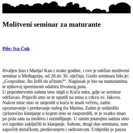
Molitveni seminar za maturante
Piše: Iva Ćuk
Hvaljen Isus i Marija! Kao i svake godine, i ove je održan molitveni
seminar u Međugorju, od 28.do 30. siječnja. Geslo seminara bilo je:
„Gospodine, što želiš da učinim?“. Naglasak je bio na maturantima
te njihovoj spremnosti odabira životnog puta.
U popodnevnim satima smo stigli u Kuću mira, gdje se seminar
održavao. Prijavili smo se te uputili na misu u crkvu sv. Jakova.
Nakon mise smo se smjestili u kuću te imali večeru, zatim
upoznavanje i predavanje našeg fra Marina. Zatim je uslijedilo
cjelonoćno klanjanje u kojem smo se rasporedili, te je svatko imao
po pola sata za molitvu i razmišljanje. U ranim jutarnjim satima smo
svi zajedno zaključili to klanjanje. Subotu, drugi dan seminara, smo
započeli doručkom, predavanjem i radionicom. Uslijedila je pauza