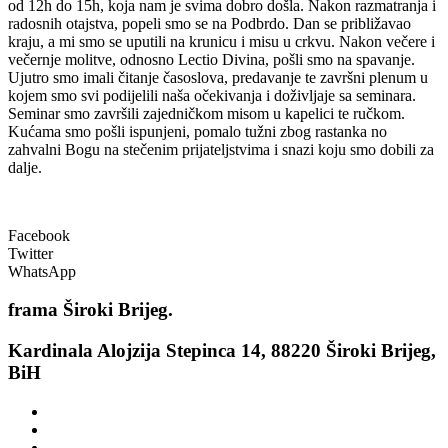
od 12h do 15h, koja nam je svima dobro došla. Nakon razmatranja i
radosnih otajstva, popeli smo se na Podbrdo. Dan se približavao
kraju, a mi smo se uputili na krunicu i misu u crkvu. Nakon večere i
večernje molitve, odnosno Lectio Divina, pošli smo na spavanje.
Ujutro smo imali čitanje časoslova, predavanje te završni plenum u
kojem smo svi podijelili naša očekivanja i doživljaje sa seminara.
Seminar smo završili zajedničkom misom u kapelici te ručkom.
Kućama smo pošli ispunjeni, pomalo tužni zbog rastanka no
zahvalni Bogu na stečenim prijateljstvima i snazi koju smo dobili za
dalje.
Facebook
Twitter
WhatsApp
frama
Široki Brijeg.
Kardinala Alojzija Stepinca 14, 88220 Široki Brijeg,
BiH