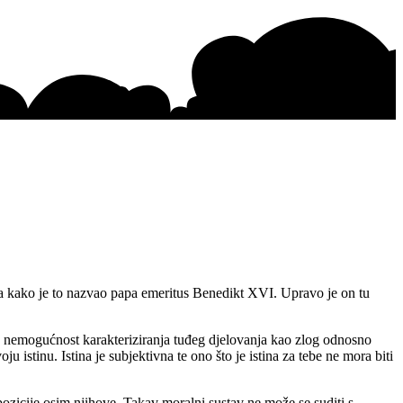
ma kako je to nazvao papa emeritus Benedikt XVI. Upravo je on tu
a nemogućnost karakteriziranja tuđeg djelovanja kao zlog odnosno
u istinu. Istina je subjektivna te ono što je istina za tebe ne mora biti
pozicije osim njihove. Takav moralni sustav ne može se suditi s