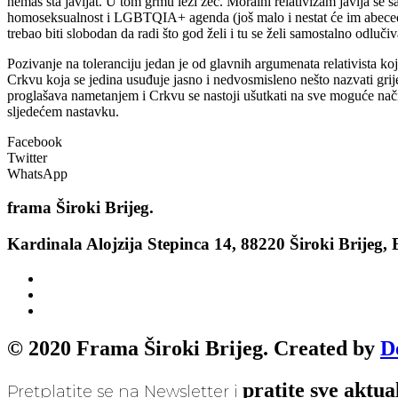
nemaš šta javljat. U tom grmu leži zec. Moralni relativizam javlja se s
homoseksualnost i LGBTQIA+ agenda (još malo i nestat će im abecede za
trebao biti slobodan da radi što god želi i tu se želi samostalno odlučivat
Pozivanje na toleranciju jedan je od glavnih argumenata relativista koj
Crkvu koja se jedina usuđuje jasno i nedvosmisleno nešto nazvati grij
proglašava nametanjem i Crkvu se nastoji ušutkati na sve moguće nač
sljedećem nastavku.
Facebook
Twitter
WhatsApp
frama
Široki Brijeg.
Kardinala Alojzija Stepinca 14, 88220 Široki Brijeg,
© 2020 Frama Široki Brijeg. Created by
D
pratite sve aktua
Pretplatite se na Newsletter i