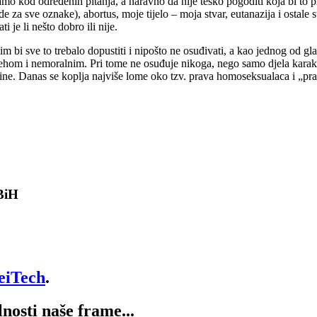
amo kod određenih pitanja, a naravno da nije teško pogoditi koja bi to pi
 sve oznake), abortus, moje tijelo – moja stvar, eutanazija i ostale stv
i je li nešto dobro ili nije.
im bi sve to trebalo dopustiti i nipošto ne osuđivati, a kao jednog od g
ehom i nemoralnim. Pri tome ne osuđuje nikoga, nego samo djela karakte
ine. Danas se koplja najviše lome oko tzv. prava homoseksualaca i „pr
 BiH
eiTech
.
lnosti naše frame...