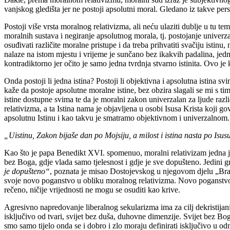
vanjskog gledišta jer ne postoji apsolutni moral. Gledano iz takve pers
Postoji više vrsta moralnog relativizma, ali neću ulaziti dublje u tu t
moralnih sustava i negiranje apsolutnog morala, tj. postojanje univerza
osuđivati različite moralne pristupe i da treba prihvatiti svačiju istin
nalaze na istom mjestu i vrijeme je sunčano bez ikakvih padalina, jedn
kontradiktorno jer očito je samo jedna tvrdnja stvarno istinita. Ovo j
Onda postoji li jedna istina? Postoji li objektivna i apsolutna isti
kaže da postoje apsolutne moralne istine, bez obzira slagali se mi s tim 
istine dostupne svima te da je moralni zakon univerzalan za ljude razli
relativizma, a ta Istina nama je objavljena u osobi Isusa Krista koji go
apsolutnu Istinu i kao takvu je smatramo objektivnom i univerzalnom.
„Uistinu, Zakon bijaše dan po Mojsiju, a milost i istina nasta po Isus
Kao što je papa Benedikt XVI. spomenuo, moralni relativizam jedna je 
bez Boga, gdje vlada samo tjelesnost i gdje je sve dopušteno. Jedini g
je dopušteno“
, poznata je misao Dostojevskog u njegovom djelu „Braća
svoje novo poganstvo u obliku moralnog relativizma. Novo poganstvo – 
rečeno, ničije vrijednosti ne mogu se osuditi kao krive.
Agresivno napredovanje liberalnog sekularizma ima za cilj dekristijaniza
isključivo od tvari, svijet bez duša, duhovne dimenzije. Svijet bez Bog
smo samo tijelo onda se i dobro i zlo moraju definirati isključivo u o