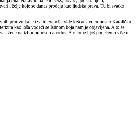
tanja bila. Naravno da je to seks, novac, ljudsko tijelo,
ari i želje koje se danas prodaju kao ljudska prava. Tu bi svatko
lavnih protivnika te tzv. tolerancije vide kršćanstvo odnosno Katoličku
rizira kao loša vodeći se Istinom koja nam je objavljena. A to se
ava“ žene na izbor odnosno abortus. A o tome i još ponečemu više u