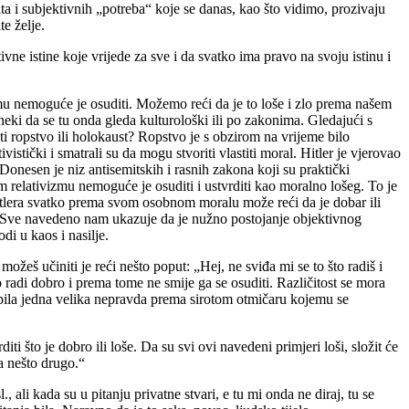
ta i subjektivnih „potreba“ koje se danas, kao što vidimo, prozivaju
te želje.
ne istine koje vrijede za sve i da svatko ima pravo na svoju istinu i
mu nemoguće je osuditi. Možemo reći da je to loše i zlo prema našem
ki da se tu onda gleda kulturološki ili po zakonima. Gledajući s
 ropstvo ili holokaust? Ropstvo je s obzirom na vrijeme bilo
ivistički i smatrali su da mogu stvoriti vlastiti moral. Hitler je vjerovao
e. Donesen je niz antisemitskih i rasnih zakona koji su praktički
 relativizmu nemoguće je osuditi i ustvrditi kao moralno lošeg. To je
Hitlera svatko prema svom osobnom moralu može reći da je dobar ili
a. Sve navedeno nam ukazuje da je nužno postojanje objektivnog
di u kaos i nasilje.
ožeš učiniti je reći nešto poput: „Hej, ne sviđa mi se to što radiš i
 radi dobro i prema tome ne smije ga se osuditi. Različitost se mora
 bi bila jedna velika nepravda prema sirotom otmičaru kojemu se
i što je dobro ili loše. Da su svi ovi navedeni primjeri loši, složit će
na nešto drugo.“
 ali kada su u pitanju privatne stvari, e tu mi onda ne diraj, tu se