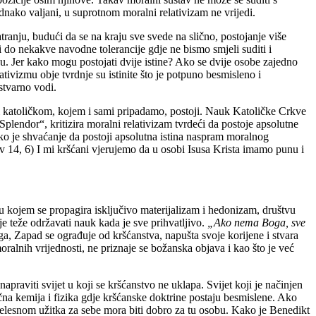
ednako valjani, u suprotnom moralni relativizam ne vrijedi.
atranju, budući da se na kraju sve svede na slično, postojanje više
ti do nekakve navodne tolerancije gdje ne bismo smjeli suditi i
hiju. Jer kako mogu postojati dvije istine? Ako se dvije osobe zajedno
tivizmu obje tvrdnje su istinite što je potpuno besmisleno i
stvarno vodi.
 i katoličkom, kojem i sami pripadamo, postoji. Nauk Katoličke Crkve
s Splendor“, kritizira moralni relativizam tvrdeći da postoje apsolutne
nsko je shvaćanje da postoji apsolutna istina naspram moralnog
v 14, 6) I mi kršćani vjerujemo da u osobi Isusa Krista imamo punu i
u kojem se propagira isključivo materijalizam i hedonizam, društvu
je teže održavati nauk kada je sve prihvatljivo.
„Ako nema Boga, sve
a, Zapad se ograđuje od kršćanstva, napušta svoje korijene i stvara
ralnih vrijednosti, ne priznaje se božanska objava i kao što je već
napraviti svijet u koji se kršćanstvo ne uklapa. Svijet koji je načinjen
bična kemija i fizika gdje kršćanske doktrine postaju besmislene. Ako
 tjelesnom užitka za sebe mora biti dobro za tu osobu. Kako je Benedikt