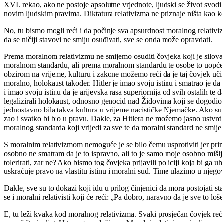
XVI. rekao, ako ne postoje apsolutne vrjednote, ljudski se život svodi
novim ljudskim pravima. Diktatura relativizma ne priznaje ništa kao kona
No, tu bismo mogli reći i da počinje sva apsurdnost moralnog relativiz
da se ničiji stavovi ne smiju osuđivati, sve se onda može opravdati.
Prema moralnom relativizmu ne smijemo osuditi čovjeka koji je silov
moralnom standardu, ali prema moralnom standardu te osobe to uopće n
obzirom na vrijeme, kulturu i zakone možemo reći da je taj čovjek uč
moralno, holokaust također. Hitler je imao svoju istinu i smatrao je da mo
i imao svoju istinu da je arijevska rasa superiornija od svih ostalih te 
legalizirali holokaust, odnosno genocid nad Židovima koji se dogodio.
jednostavno bila takva kultura u vrijeme nacističke Njemačke. Ako su
zao i svatko bi bio u pravu. Dakle, za Hitlera ne možemo jasno ustvr
moralnog standarda koji vrijedi za sve te da moralni standard ne smije
S moralnim relativizmom nemoguće je se bilo čemu usprotiviti jer primjer
osobno ne smatram da je to ispravno, ali to je samo moje osobno mišlj
tolerirati, zar ne? Ako bismo tog čovjeka prijavili policiji koja bi ga 
uskraćuje pravo na vlastitu istinu i moralni sud. Time ulazimo u njego
Dakle, sve su to dokazi koji idu u prilog činjenici da mora postojati st
se i moralni relativisti koji će reći: „Pa dobro, naravno da je sve to loš
E, tu leži kvaka kod moralnog relativizma. Svaki prosječan čovjek reći ć