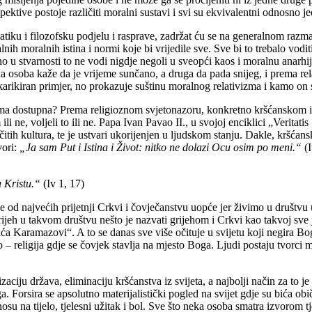
pektive postoje različiti moralni sustavi i svi su ekvivalentni odnosno j
ematiku i filozofsku podjelu i rasprave, zadržat ću se na generalnom razm
lnih moralnih istina i normi koje bi vrijedile sve. Sve bi to trebalo vodi
u, no u stvarnosti to ne vodi nigdje negoli u sveopći kaos i moralnu anar
a osoba kaže da je vrijeme sunčano, a druga da pada snijeg, i prema rela
e karikiran primjer, no prokazuje suštinu moralnog relativizma i kamo on 
na svima dostupna? Prema religioznom svjetonazoru, konkretno kršćanskom
ili ne, voljeli to ili ne. Papa Ivan Pavao II., u svojoj enciklici „Veritati
čitih kultura, te je ustvari ukorijenjen u ljudskom stanju. Dakle, kršća
vori:
„Ja sam Put i Istina i Život: nitko ne dolazi Ocu osim po meni.“
(I
u Kristu.“
(Iv 1, 17)
od najvećih prijetnji Crkvi i čovječanstvu uopće jer živimo u društvu 
rijeh u takvom društvu nešto je nazvati grijehom i Crkvi kao takvoj sve 
 Karamazovi“. A to se danas sve više očituje u svijetu koji negira Bog
religija gdje se čovjek stavlja na mjesto Boga. Ljudi postaju tvorci mo
ciju država, eliminaciju kršćanstva iz svijeta, a najbolji način za to je 
a. Forsira se apsolutno materijalistički pogled na svijet gdje su bića o
dnosu na tijelo, tjelesni užitak i bol. Sve što neka osoba smatra izvorom