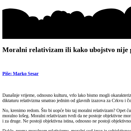
Moralni relativizam ili kako ubojstvo nije 
Piše: Marko Sesar
Današnje vrijeme, odnosno kulturu, vrlo lako bismo mogli okarakteriz
diktaturu relativizma smatrao jednim od glavnih izazova za Crkvu i č
No, krenimo redom. Što bi uopće bio taj moralni relativizam? Opet ć
moralno lošeg. Moralni relativizam tvrdi da ne postoje objektivne moralne
i za druge. Ne postoji objektivna istina, odnosno ne postoji objektivno
Dakle, prema moralnom relativizmu, moralni sud izraz je subjektivnog 