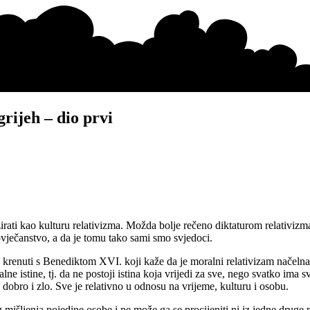
grijeh – dio prvi
irati kao kulturu relativizma. Možda bolje rečeno diktaturom relativiz
ovječanstvo, a da je tomu tako sami smo svjedoci.
u krenuti s Benediktom XVI. koji kaže da je moralni relativizam načeln
 istine, tj. da ne postoji istina koja vrijedi za sve, nego svatko ima svoj
 dobro i zlo. Sve je relativno u odnosu na vrijeme, kulturu i osobu.
mišljenja pojedine osobe i ne može ga se procijeniti ni iz jedne druge 