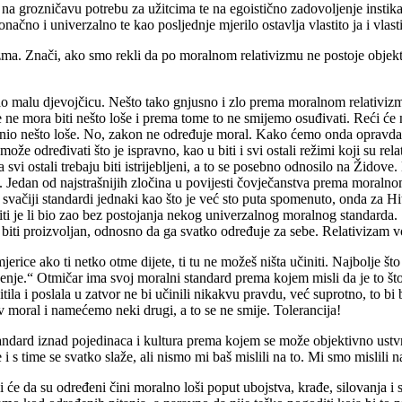
 na grozničavu potrebu za užitcima te na egoistično zadovoljenje instika
čno i univerzalno te kao posljednje mjerilo ostavlja vlastito ja i vlasti
ma. Znači, ako smo rekli da po moralnom relativizmu ne postoje objektiv
ao malu djevojčicu. Nešto tako gnjusno i zlo prema moralnom relativiz
e mora biti nešto loše i prema tome to ne smijemo osuđivati. Reći će ne
inio nešto loše. No, zakon ne određuje moral. Kako ćemo onda opravdati
že određivati što je ispravno, kao u biti i svi ostali režimi koji su relat
da svi ostali trebaju biti istrijebljeni, a to se posebno odnosilo na Židov
 Jedan od najstrašnijih zločina u povijesti čovječanstva prema moralnom
 svačiji standardi jednaki kao što je već sto puta spomenuto, onda za 
diti je li bio zao bez postojanja nekog univerzalnog moralnog standard
 biti proizvoljan, odnosno da ga svatko određuje za sebe. Relativizam vo
ice ako ti netko otme dijete, ti tu ne možeš ništa učiniti. Najbolje što m
enje.“ Otmičar ima svoj moralni standard prema kojem misli da je to što
uhitila i poslala u zatvor ne bi učinili nikakvu pravdu, već suprotno, to
v moral i namećemo neki drugi, a to se ne smije. Tolerancija!
andard iznad pojedinaca i kultura prema kojem se može objektivno ustvrdit
e i s time se svatko slaže, ali nismo mi baš mislili na to. Mi smo mislili 
e da su određeni čini moralno loši poput ubojstva, krađe, silovanja i sl.,