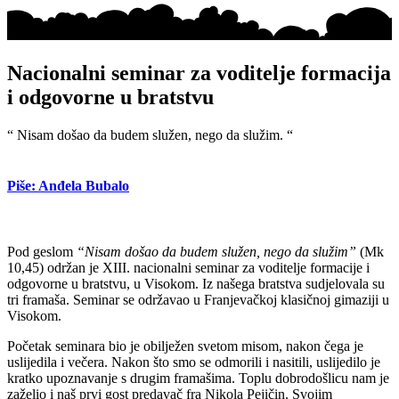
Nacionalni seminar za voditelje formacija
i odgovorne u bratstvu
“ Nisam došao da budem služen, nego da služim. “
Piše: Anđela Bubalo
Pod geslom
“Nisam došao da budem služen, nego da služim”
(Mk
10,45) održan je XIII. nacionalni seminar za voditelje formacije i
odgovorne u bratstvu, u Visokom. Iz našega bratstva sudjelovala su
tri framaša. Seminar se održavao u Franjevačkoj klasičnoj gimaziji u
Visokom.
Početak seminara bio je obilježen svetom misom, nakon čega je
uslijedila i večera. Nakon što smo se odmorili i nasitili, uslijedilo je
kratko upoznavanje s drugim framašima. Toplu dobrodošlicu nam je
zaželio i naš prvi gost predavač fra Nikola Pejičin. Svojim