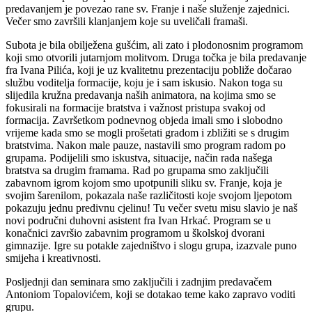
predavanjem je povezao rane sv. Franje i naše služenje zajednici.
Večer smo završili klanjanjem koje su uveličali framaši.
Subota je bila obilježena gušćim, ali zato i plodonosnim programom
koji smo otvorili jutarnjom molitvom. Druga točka je bila predavanje
fra Ivana Pilića, koji je uz kvalitetnu prezentaciju pobliže dočarao
službu voditelja formacije, koju je i sam iskusio. Nakon toga su
slijedila kružna predavanja naših animatora, na kojima smo se
fokusirali na formacije bratstva i važnost pristupa svakoj od
formacija. Završetkom podnevnog objeda imali smo i slobodno
vrijeme kada smo se mogli prošetati gradom i zbližiti se s drugim
bratstvima. Nakon male pauze, nastavili smo program radom po
grupama. Podijelili smo iskustva, situacije, način rada našega
bratstva sa drugim framama. Rad po grupama smo zaključili
zabavnom igrom kojom smo upotpunili sliku sv. Franje, koja je
svojim šarenilom, pokazala naše različitosti koje svojom ljepotom
pokazuju jednu predivnu cjelinu! Tu večer svetu misu slavio je naš
novi područni duhovni asistent fra Ivan Hrkać.
Program se u
konačnici završio zabavnim programom u školskoj dvorani
gimnazije. Igre su potakle zajedništvo i slogu grupa, izazvale puno
smijeha i kreativnosti.
Posljednji dan seminara smo zaključili i zadnjim predavačem
Antoniom Topalovićem, koji se dotakao teme kako zapravo voditi
grupu.