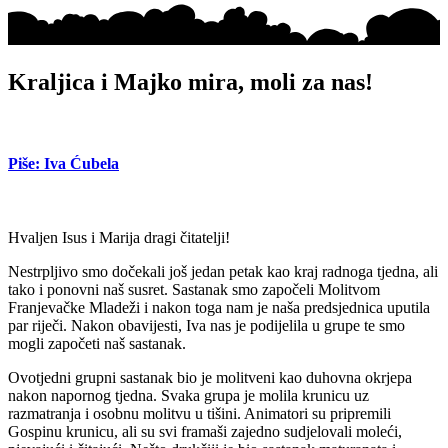
Kraljica i Majko mira, moli za nas!
Piše: Iva Ćubela
Hvaljen Isus i Marija dragi čitatelji!
Nestrpljivo smo dočekali još jedan petak kao kraj radnoga tjedna, ali
tako i ponovni naš susret. Sastanak smo započeli Molitvom
Franjevačke Mladeži i nakon toga nam je naša predsjednica uputila
par riječi. Nakon obavijesti, Iva nas je podijelila u grupe te smo
mogli započeti naš sastanak.
Ovotjedni grupni sastanak bio je molitveni kao duhovna okrjepa
nakon napornog tjedna. Svaka grupa je molila krunicu uz
razmatranja i osobnu molitvu u tišini. Animatori su pripremili
Gospinu krunicu, ali su svi framaši zajedno sudjelovali moleći,