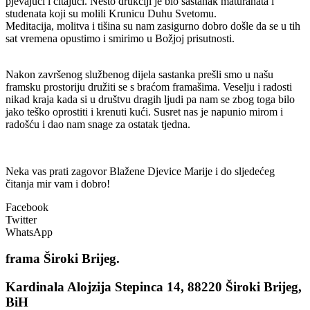
pjevajući i čitajući. Nešto drukčiji je bio sastanak maturanata i
studenata koji su molili Krunicu Duhu Svetomu.
Meditacija, molitva i tišina su nam zasigurno dobro došle da se u tih
sat vremena opustimo i smirimo u Božjoj prisutnosti.
Nakon završenog službenog dijela sastanka prešli smo u našu
framsku prostoriju družiti se s braćom framašima. Veselju i radosti
nikad kraja kada si u društvu dragih ljudi pa nam se zbog toga bilo
jako teško oprostiti i krenuti kući. Susret nas je napunio mirom i
radošću i dao nam snage za ostatak tjedna.
Neka vas prati zagovor Blažene Djevice Marije i do sljedećeg
čitanja mir vam i dobro!
Facebook
Twitter
WhatsApp
frama
Široki Brijeg.
Kardinala Alojzija Stepinca 14, 88220 Široki Brijeg,
BiH