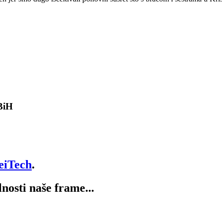
 BiH
eiTech
.
lnosti naše frame...