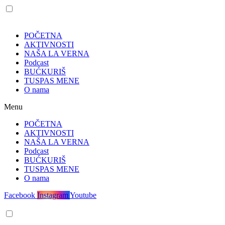
POČETNA
AKTIVNOSTI
NAŠA LA VERNA
Podcast
BUĆKURIŠ
TUSPAS MENE
O nama
Menu
POČETNA
AKTIVNOSTI
NAŠA LA VERNA
Podcast
BUĆKURIŠ
TUSPAS MENE
O nama
Facebook
Instagram
Youtube