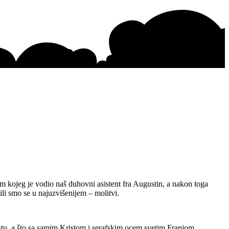
m kojeg je vodio naš duhovni asistent fra Augustin, a nakon toga
li smo se u najuzvišenijem – molitvi.
ristu, a što sa samim Kristom i serafskim ocem svetim Franjom.