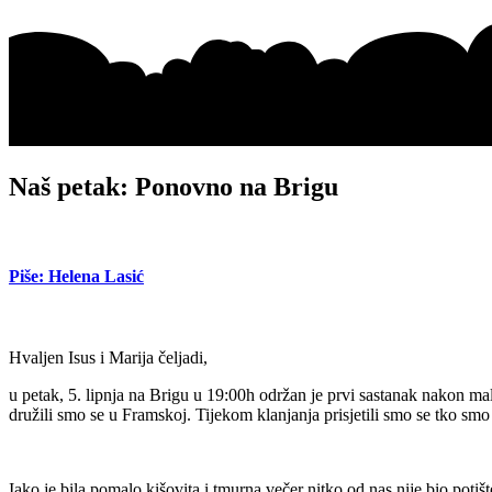
Naš petak: Ponovno na Brigu
Piše: Helena Lasić
Hvaljen Isus i Marija čeljadi,
u petak, 5. lipnja na Brigu u 19:00h održan je prvi sastanak nakon m
družili smo se u Framskoj. Tijekom klanjanja prisjetili smo se tko s
Iako je bila pomalo kišovita i tmurna večer nitko od nas nije bio poti