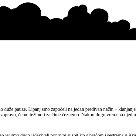
alo duže pauze. Lipanj smo započeli na jedan predivan način – klanjanje
mo zapravo, čemu težimo i za čime čeznemo. Nakon dugo vremena ujedini
šten jer smo dugo iščekivali ponovni susret što s braćom i sestrama u K