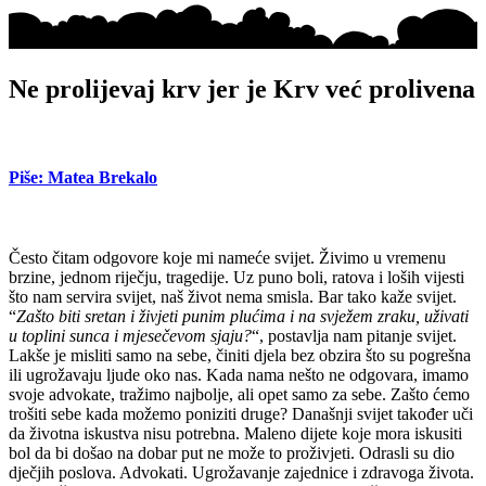
Ne prolijevaj krv jer je Krv već prolivena
Piše: Matea Brekalo
Često čitam odgovore koje mi nameće svijet. Živimo u vremenu
brzine, jednom riječju, tragedije. Uz puno boli, ratova i loših vijesti
što nam servira svijet, naš život nema smisla. Bar tako kaže svijet.
“
Zašto biti sretan i živjeti punim plućima i na svježem zraku, uživati
u toplini sunca i mjesečevom sjaju?
“, postavlja nam pitanje svijet.
Lakše je misliti samo na sebe, činiti djela bez obzira što su pogrešna
ili ugrožavaju ljude oko nas. Kada nama nešto ne odgovara, imamo
svoje advokate, tražimo najbolje, ali opet samo za sebe. Zašto ćemo
trošiti sebe kada možemo poniziti druge? Današnji svijet također uči
da životna iskustva nisu potrebna. Maleno dijete koje mora iskusiti
bol da bi došao na dobar put ne može to proživjeti. Odrasli su dio
dječjih poslova. Advokati. Ugrožavanje zajednice i zdravoga života.