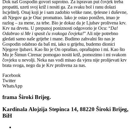
Dok naš Gospodin govori suprotno. Za ispravan put čovjek treba
propatiti, uzeti svoj križ i nositi ga. Za svaku bol i ranu dolazi
Iscjelitelj. Onaj koji je i sam zadobio velike rane, tjelesne i duševne,
ali Njegov ga je Otac promatrao. Iako je ostao ponižen, imao je
razlog – za mene, za tebe. Bio je dokaz da je Ljubav prolivena krv.
Krv na drvetu. U prepunoj poniznosti odgovorio je Ocu: “
Da!
Odabrao si Me i spasit ću svakoga čovjeka!
” Ali nije potrebno
gledati samo naše grijehe i mane. Budimo zahvalni što nas je
Gospodin odabrao da baš mi, iako u grijehu, budemo dionici
Njegove ljubavi. Kao što je On opraštao, opraštajmo i mi. Kao što
Mu je Šimun Cirenac pomogao nositi križ, pomozimo i mi svakom
čovjeku u nevolji. Neka nas vodi misao da vjera nije prolijevati krv
brata svoga, nego da je Krv prolivena za nas.
Facebook
Twitter
WhatsApp
frama
Široki Brijeg.
Kardinala Alojzija Stepinca 14, 88220 Široki Brijeg,
BiH