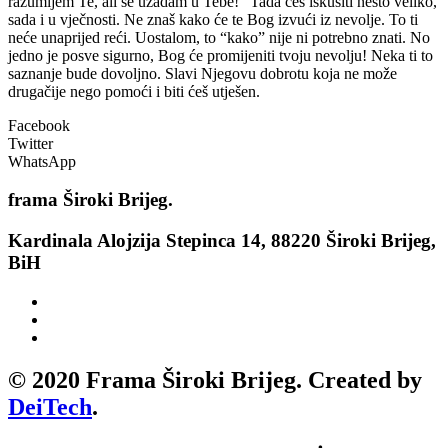
razumijem Te, ali se uzadam u Tebe!” Tada ćeš iskusiti nešto veliko,
sada i u vječnosti. Ne znaš kako će te Bog izvući iz nevolje. To ti
neće unaprijed reći. Uostalom, to “kako” nije ni potrebno znati. No
jedno je posve sigurno, Bog će promijeniti tvoju nevolju! Neka ti to
saznanje bude dovoljno. Slavi Njegovu dobrotu koja ne može
drugačije nego pomoći i biti ćeš utješen.
Facebook
Twitter
WhatsApp
frama
Široki Brijeg.
Kardinala Alojzija Stepinca 14, 88220 Široki Brijeg,
BiH
© 2020 Frama Široki Brijeg. Created by
DeiTech
.