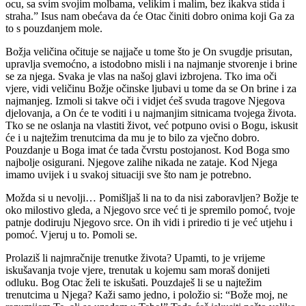
ocu, sa svim svojim molbama, velikim i malim, bez ikakva stida i
straha.” Isus nam obećava da će Otac činiti dobro onima koji Ga za
to s pouzdanjem mole.
Božja veličina očituje se najjače u tome što je On svugdje prisutan,
upravlja svemoćno, a istodobno misli i na najmanje stvorenje i brine
se za njega. Svaka je vlas na našoj glavi izbrojena. Tko ima oči
vjere, vidi veličinu Božje očinske ljubavi u tome da se On brine i za
najmanjeg. Izmoli si takve oči i vidjet ćeš svuda tragove Njegova
djelovanja, a On će te voditi i u najmanjim sitnicama tvojega života.
Tko se ne oslanja na vlastiti život, već potpuno ovisi o Bogu, iskusit
će i u najtežim trenutcima da mu je to bilo za vječno dobro.
Pouzdanje u Boga imat će tada čvrstu postojanost. Kod Boga smo
najbolje osigurani. Njegove zalihe nikada ne zataje. Kod Njega
imamo uvijek i u svakoj situaciji sve što nam je potrebno.
Možda si u nevolji… Pomišljaš li na to da nisi zaboravljen? Božje te
oko milostivo gleda, a Njegovo srce već ti je spremilo pomoć, tvoje
patnje dodiruju Njegovo srce. On ih vidi i priredio ti je već utjehu i
pomoć. Vjeruj u to. Pomoli se.
Prolaziš li najmračnije trenutke života? Upamti, to je vrijeme
iskušavanja tvoje vjere, trenutak u kojemu sam moraš donijeti
odluku. Bog Otac želi te iskušati. Pouzdaješ li se u najtežim
trenutcima u Njega? Kaži samo jedno, i položio si: “Bože moj, ne