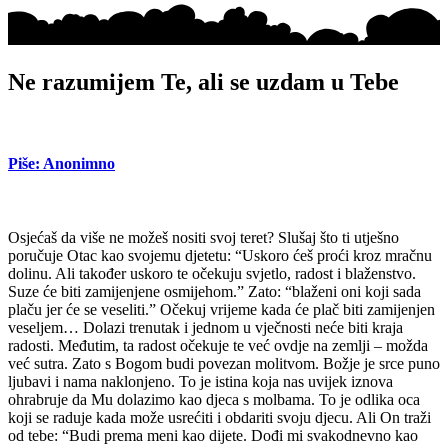
Ne razumijem Te, ali se uzdam u Tebe
Piše: Anonimno
Osjećaš da više ne možeš nositi svoj teret? Slušaj što ti utješno
poručuje Otac kao svojemu djetetu: “Uskoro ćeš proći kroz mračnu
dolinu. Ali također uskoro te očekuju svjetlo, radost i blaženstvo.
Suze će biti zamijenjene osmijehom.” Zato: “blaženi oni koji sada
plaču jer će se veseliti.” Očekuj vrijeme kada će plač biti zamijenjen
veseljem… Dolazi trenutak i jednom u vječnosti neće biti kraja
radosti. Međutim, ta radost očekuje te već ovdje na zemlji – možda
već sutra. Zato s Bogom budi povezan molitvom. Božje je srce puno
ljubavi i nama naklonjeno. To je istina koja nas uvijek iznova
ohrabruje da Mu dolazimo kao djeca s molbama. To je odlika oca
koji se raduje kada može usrećiti i obdariti svoju djecu. Ali On traži
od tebe: “Budi prema meni kao dijete. Dođi mi svakodnevno kao