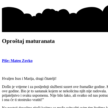
Oproštaj maturanata
Piše: Mateo Zovko
Hvaljen Isus i Marija, dragi čitatelji!
Došlo je vrijeme i za posljednji službeni susret ove framaške godine. 
ove godine. Bio je to sastanak kojem se nekolicina njih nije radovala
prijateljstvo i svaku uspomenu. Nije bilo lako, ali svatko od nas potr
i ona će ti stostruko vratiti!”
Ne postoji dovoljno riječi kojima se može zahvaliti svim tim ljudima k