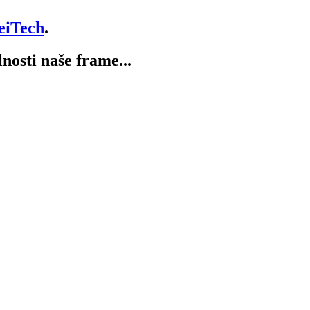
eiTech
.
lnosti naše frame...