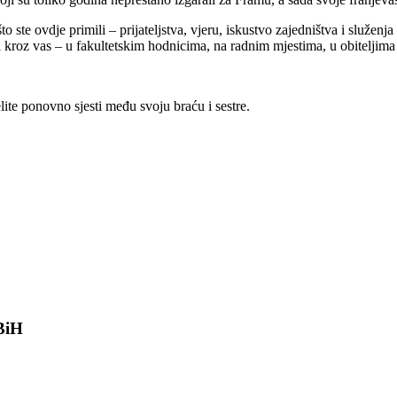
to ste ovdje primili – prijateljstva, vjeru, iskustvo zajedništva i služenj
i kroz vas – u fakultetskim hodnicima, na radnim mjestima, u obiteljima 
te ponovno sjesti među svoju braću i sestre.
 BiH