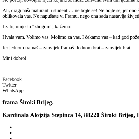
Ali, dragi naši maturanti i studenti… ne bojte se! Ne bojte se, jer ono š
oblikovala vas. Ne napuštate vi Framu, nego ona sada nastavlja živjet
I zato, umjesto “zbogom”, kažemo:
Hvala vam. Volimo vas. Molimo za vas. I čekamo vas – kad god poželi
Jer jednom framaš – zauvijek framaš.
Jednom brat – zauvijek brat.
Mir i dobro!
Facebook
Twitter
WhatsApp
frama
Široki Brijeg.
Kardinala Alojzija Stepinca 14, 88220 Široki Brijeg,