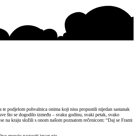
ta te podjelom pohvalnica onima koji nisu propustili nijedan sastanak
i sve što se dogodilo između – svaku godinu, svaki petak, svako
smo se na kraju složili s onom našom poznatom rečenicom: “Daj se Frami
tvo moraju nastaviti izvan nje.