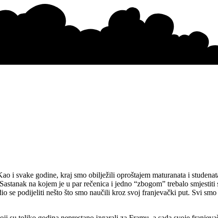
Kao i svake godine, kraj smo obilježili oproštajem maturanata i studena
. Sastanak na kojem je u par rečenica i jedno “zbogom” trebalo smjestit
udio se podijeliti nešto što smo naučili kroz svoj franjevački put. Svi 
oji su toliko godina neprestano izgarali za Framu, a sada svoje franjevaš