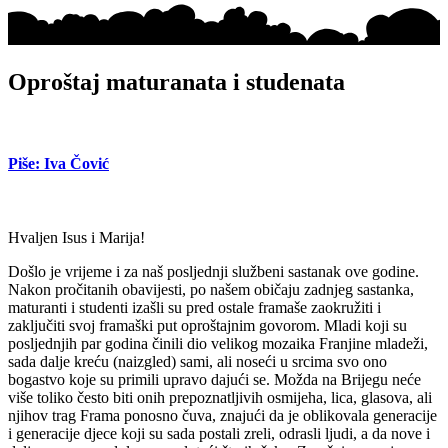
Oproštaj maturanata i studenata
Piše: Iva Čović
Hvaljen Isus i Marija!
Došlo je vrijeme i za naš posljednji službeni sastanak ove godine.
Nakon pročitanih obavijesti, po našem običaju zadnjeg sastanka,
maturanti i studenti izašli su pred ostale framaše zaokružiti i
zaključiti svoj framaški put oproštajnim govorom. Mladi koji su
posljednjih par godina činili dio velikog mozaika Franjine mladeži,
sada dalje kreću (naizgled) sami, ali noseći u srcima svo ono
bogastvo koje su primili upravo dajući se. Možda na Brijegu neće
više toliko često biti onih prepoznatljivih osmijeha, lica, glasova, ali
njihov trag Frama ponosno čuva, znajući da je oblikovala generacije
i generacije djece koji su sada postali zreli, odrasli ljudi, a da nove i