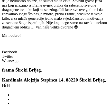
dalje neumorno dolaze, ne sluteći što ih čeka. Završni govor je za
nas koji izlazimo iz Frame uvijek prilika da saberemo sve one
dragocjene trenutke koji su se izdogađali kroz sve ove godine i da
zahvalimo Bogu što nas je mudro, preko Frame, privukao u svoje
krilo, a za mlađe generacije jedno malo svjedočanstvo i motivacija
za sve ono što je ispred njih. Nije kraj, nego samo nastavak u nekom
drugačijem obliku … Van naše velike dvorane 🙂
Mir i dobro!
Facebook
Twitter
WhatsApp
frama
Široki Brijeg.
Kardinala Alojzija Stepinca 14, 88220 Široki Brijeg,
BiH