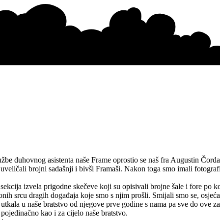
užbe duhovnog asistenta naše Frame oprostio se naš fra Augustin Čorda
ičali brojni sadašnji i bivši Framaši. Nakon toga smo imali fotografira
ekcija izvela prigodne skečeve koji su opisivali brojne šale i fore po
onih srcu dragih događaja koje smo s njim prošli. Smijali smo se, osjeća
e utkala u naše bratstvo od njegove prve godine s nama pa sve do ove z
 pojedinačno kao i za cijelo naše bratstvo.