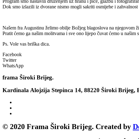
Program smo nastavili druženjem uz hranu i piće, glazbu i fotografiran
Dok smo izlazili iz dvorane nismo mogli sakriti osmijehe i zahvalnost 
Našem fra Augustinu želimo obilje Božjeg blagoslova na njegovom ž
Pratit ćemo ga našim molitvama i sve ono lijepo čuvat ćemo u našim 
Ps. Vole vas briška dica.
Facebook
Twitter
WhatsApp
frama
Široki Brijeg.
Kardinala Alojzija Stepinca 14, 88220 Široki Brijeg,
© 2020 Frama Široki Brijeg. Created by
D