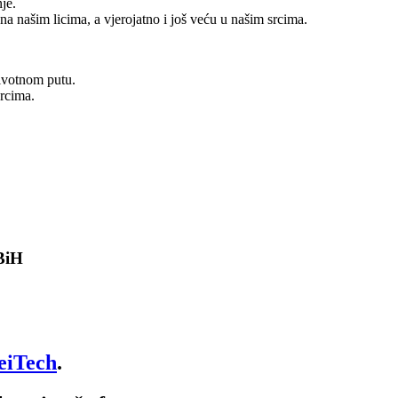
je.
na našim licima, a vjerojatno i još veću u našim srcima.
ivotnom putu.
srcima.
 BiH
eiTech
.