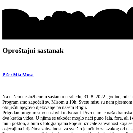
Oproštajni sastanak
Piše: Mia Musa
Na našem neslužbenom sastanku u srijedu, 31. 8. 2022. godine, od sl
Program smo započeli sv. Misom u 19h. Svetu misu su nam pjesmom uvel
obilježili njegovo djelovanje na našem Brigu.
Prigodan program smo nastavili u dvorani. Prvo nam je naša dramska s
dva kratka videa. U njima se također moglo naći puno šala, fora, ali i 
mu i poklon, album s fotografijama koje su izricale zahvalnost koja s
osjećajima i riječima zahvalnosti za sve što je učinio za svakog od nas