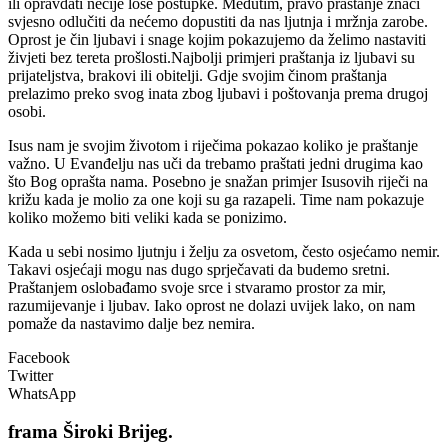
ili opravdati nečije loše postupke. Međutim, pravo praštanje znači
svjesno odlučiti da nećemo dopustiti da nas ljutnja i mržnja zarobe.
Oprost je čin ljubavi i snage kojim pokazujemo da želimo nastaviti
živjeti bez tereta prošlosti.Najbolji primjeri praštanja iz ljubavi su
prijateljstva, brakovi ili obitelji. Gdje svojim činom praštanja
prelazimo preko svog inata zbog ljubavi i poštovanja prema drugoj
osobi.
Isus nam je svojim životom i riječima pokazao koliko je praštanje
važno. U Evanđelju nas uči da trebamo praštati jedni drugima kao
što Bog oprašta nama. Posebno je snažan primjer Isusovih riječi na
križu kada je molio za one koji su ga razapeli. Time nam pokazuje
koliko možemo biti veliki kada se ponizimo.
Kada u sebi nosimo ljutnju i želju za osvetom, često osjećamo nemir.
Takavi osjećaji mogu nas dugo sprječavati da budemo sretni.
Praštanjem oslobađamo svoje srce i stvaramo prostor za mir,
razumijevanje i ljubav. Iako oprost ne dolazi uvijek lako, on nam
pomaže da nastavimo dalje bez nemira.
Facebook
Twitter
WhatsApp
frama
Široki Brijeg.