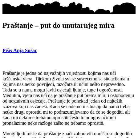
Praštanje – put do unutarnjeg mira
Piše: Anja Sušac
Praštanje je jedna od najvažnijih vrijednosti kojima nas uči
kršćanska vjera. Tijekom života svi se susrećemo sa situacijama u
kojima nas netko povrijedi, razočara ili učini nešto nepravedno.
Tada se u nama mogu javiti osjećaji ljutnje, tuge i ogorčenosti.
Međutim, vjera nas uči da je praštanje put prema miru i oslobođenju
od negativnih osjećaja. Praštanje je ponekad jedan od najtežih
izazova koji nas zadesi. Kada se nađemo u situaciji da nama treba
netko drugi oprostiti mi to podrazumijevamo da će se dogoditi, ali
kada mi nekome trebamo oprostiti često to odugovlačimo i
pronalazimo neke razloge zašto ne trebamo oprostiti.
Mnogi ljudi misle da praštanje znači zaboraviti ono što se dogodilo