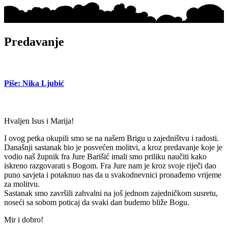
Predavanje
Piše: Nika Ljubić
Hvaljen Isus i Marija!
I ovog petka okupili smo se na našem Brigu u zajedništvu i radosti.
Današnji sastanak bio je posvećen molitvi, a kroz predavanje koje je
vodio naš župnik fra Jure Barišić imali smo priliku naučiti kako
iskreno razgovarati s Bogom. Fra Jure nam je kroz svoje riječi dao
puno savjeta i potaknuo nas da u svakodnevnici pronađemo vrijeme
za molitvu.
Sastanak smo završili zahvalni na još jednom zajedničkom susretu,
noseći sa sobom poticaj da svaki dan budemo bliže Bogu.
Mir i dobro!