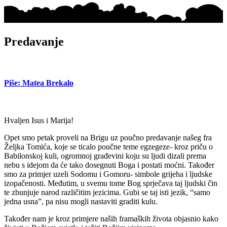
Predavanje
Piše: Matea Brekalo
Hvaljen Isus i Marija!
Opet smo petak proveli na Brigu uz poučno predavanje našeg fra
Željka Tomića, koje se ticalo poučne teme egzegeze- kroz priču o
Babilonskoj kuli, ogromnoj građevini koju su ljudi dizali prema
nebu s idejom da će tako dosegnuti Boga i postati moćni. Također
smo za primjer uzeli Sodomu i Gomoru- simbole grijeha i ljudske
izopačenosti. Međutim, u svemu tome Bog sprječava taj ljudski čin
te zbunjuje narod različitim jezicima. Gubi se taj isti jezik, “samo
jedna usna”, pa nisu mogli nastaviti graditi kulu.
Također nam je kroz primjere naših framaških života objasnio kako