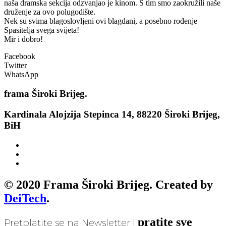
naša dramska sekcija odzvanjao je kinom. S tim smo zaokružili naše
druženje za ovo polugodište.
Nek su svima blagoslovljeni ovi blagdani, a posebno rođenje
Spasitelja svega svijeta!
Mir i dobro!
Facebook
Twitter
WhatsApp
frama
Široki Brijeg.
Kardinala Alojzija Stepinca 14, 88220 Široki Brijeg,
BiH
© 2020 Frama Široki Brijeg. Created by
DeiTech
.
pratite sve
Pretplatite se na Newsletter i