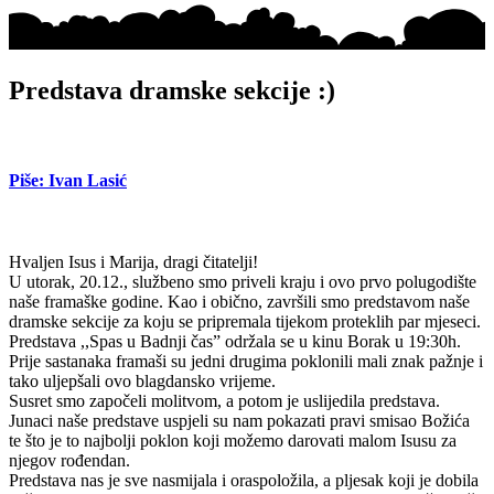
Predstava dramske sekcije :)
Piše: Ivan Lasić
Hvaljen Isus i Marija, dragi čitatelji!
U utorak, 20.12., službeno smo priveli kraju i ovo prvo polugodište
naše framaške godine. Kao i obično, završili smo predstavom naše
dramske sekcije za koju se pripremala tijekom proteklih par mjeseci.
Predstava ,,Spas u Badnji čas” održala se u kinu Borak u 19:30h.
Prije sastanaka framaši su jedni drugima poklonili mali znak pažnje i
tako uljepšali ovo blagdansko vrijeme.
Susret smo započeli molitvom, a potom je uslijedila predstava.
Junaci naše predstave uspjeli su nam pokazati pravi smisao Božića
te što je to najbolji poklon koji možemo darovati malom Isusu za
njegov rođendan.
Predstava nas je sve nasmijala i oraspoložila, a pljesak koji je dobila