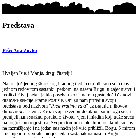
Predstava
Piše: Ana Zovko
Hvaljen Isus i Marija, dragi čitatelji!
Nakon još jednog šklolskog i radnog tjedna okupili smo se na još
jednom redovitom sastanku petkom, na nasem Brigu, u zajednistvu i
molitvi. Ovaj petak je bio poseban jer su nam u goste došli članovi
dramske sekcije Frame Posušje. Oni su nam priredili svoju
predstavu pod nazivom “
Pred vratima raja
” uz pratnju njihovog
duhovnog asistenta. Kroz svoju izvedbu dotaknuli su mnoga srca i
prenijeli nam snažnu poruku o životu, vjeri i mladim koji traže sreću
na pogrešnim mijestima. Svojim trudom i talentom potaknuli su nas
na razmišljanje i na jedan nas način još više približili Bogu. S mirom
i osmijehom završili smo još jedan sastanak na našem Brigu i