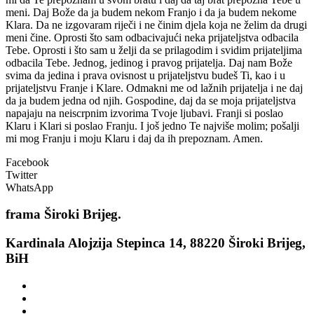
meni. Daj Bože da ja budem nekom Franjo i da ja budem nekome
Klara. Da ne izgovaram riječi i ne činim djela koja ne želim da drugi
meni čine. Oprosti što sam odbacivajući neka prijateljstva odbacila
Tebe. Oprosti i što sam u želji da se prilagodim i svidim prijateljima
odbacila Tebe. Jednog, jedinog i pravog prijatelja. Daj nam Bože
svima da jedina i prava ovisnost u prijateljstvu budeš Ti, kao i u
prijateljstvu Franje i Klare. Odmakni me od lažnih prijatelja i ne daj
da ja budem jedna od njih. Gospodine, daj da se moja prijateljstva
napajaju na neiscrpnim izvorima Tvoje ljubavi. Franji si poslao
Klaru i Klari si poslao Franju. I još jedno Te najviše molim; pošalji
mi mog Franju i moju Klaru i daj da ih prepoznam. Amen.
Facebook
Twitter
WhatsApp
frama
Široki Brijeg.
Kardinala Alojzija Stepinca 14, 88220 Široki Brijeg,
BiH