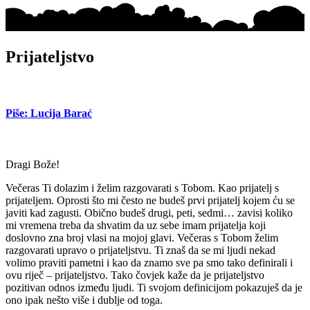
Prijateljstvo
Piše: Lucija Barać
Dragi Bože!
Večeras Ti dolazim i želim razgovarati s Tobom. Kao prijatelj s
prijateljem. Oprosti što mi često ne budeš prvi prijatelj kojem ću se
javiti kad zagusti. Obično budeš drugi, peti, sedmi… zavisi koliko
mi vremena treba da shvatim da uz sebe imam prijatelja koji
doslovno zna broj vlasi na mojoj glavi. Večeras s Tobom želim
razgovarati upravo o prijateljstvu. Ti znaš da se mi ljudi nekad
volimo praviti pametni i kao da znamo sve pa smo tako definirali i
ovu riječ – prijateljstvo. Tako čovjek kaže da je prijateljstvo
pozitivan odnos između ljudi. Ti svojom definicijom pokazuješ da je
ono ipak nešto više i dublje od toga.