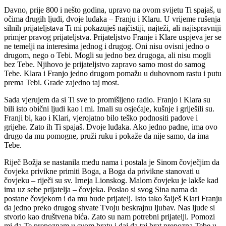
Davno, prije 800 i nešto godina, upravo na ovom svijetu Ti spajaš, u
očima drugih ljudi, dvoje luđaka – Franju i Klaru. U vrijeme rušenja
silnih prijateljstava Ti mi pokazuješ najčistiji, najteži, ali najispravniji
primjer pravog prijateljstva. Prijateljstvo Franje i Klare uspjeva jer se
ne temelji na interesima jednog i drugog. Oni nisu ovisni jedno o
drugom, nego o Tebi. Mogli su jedno bez drugoga, ali nisu mogli
bez Tebe. Njihovo je prijateljstvo zapravo samo most do samog
Tebe. Klara i Franjo jedno drugom pomažu u duhovnom rastu i putu
prema Tebi. Grade zajedno taj most.
Sada vjerujem da si Ti sve to promišljeno radio. Franjo i Klara su
bili isto obični ljudi kao i mi. Imali su osjećaje, kušnje i griješili su.
Franji bi, kao i Klari, vjerojatno bilo teško podnositi padove i
grijehe. Zato ih Ti spajaš. Dvoje luđaka. Ako jedno padne, ima ovo
drugo da mu pomogne, pruži ruku i pokaže da nije samo, da ima
Tebe.
Riječ Božja se nastanila među nama i postala je Sinom čovječjim da
čovjeka privikne primiti Boga, a Boga da privikne stanovati u
čovjeku – riječi su sv. Irneja Lionskog. Malom čovjeku je lakše kad
ima uz sebe prijatelja – čovjeka. Poslao si svog Sina nama da
postane čovjekom i da mu bude prijatelj. Isto tako šalješ Klari Franju
da jedno preko drugog shvate Tvoju beskrajnu ljubav. Nas ljude si
stvorio kao društvena bića. Zato su nam potrebni prijatelji. Pomozi
mi da Te prepoznam u svom bratu i daj da taj brat prepozna Tebe u