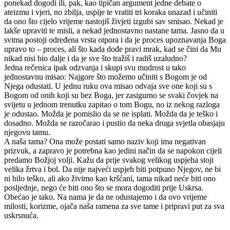
ponekad dogodi ili, pak, kao tipičan argument jedne debate o
ateizmu i vjeri, no zbilja, uspije te vratiti tri koraka unazad i učiniti
da ono što cijelo vrijeme nastojiš živjeti izgubi sav smisao. Nekad je
lakše upraviti te misli, a nekad jednostavno nastane tama. Jasno da u
svima postoji određena vrsta otpora i da je proces upoznavanja Boga
upravo to – proces, ali što kada dođe pravi mrak, kad se čini da Mu
nikad nisi bio dalje i da je sve što tražiš i radiš uzaludno?
Jedna rečenica ipak odzvanja i skupi svu mudrost u tako
jednostavnu misao: Najgore što možemo učiniti s Bogom je od
Njega odustati. U jednu ruku ova misao odvaja sve one koji su s
Bogom od onih koji su bez Boga, jer zasigurno se svaki čovjek na
svijetu u jednom trenutku zapitao o tom Bogu, no iz nekog razloga
je odustao. Možda je pomislio da se ne isplati. Možda da je teško i
dosadno. Možda se razočarao i pustio da neka druga svjetla obasjaju
njegovu tamu.
A naša tama? Ona može postati samo naziv koji ima negativan
prizvuk, a zapravo je potrebna kao jedini način da se napokon cijeli
predamo Božjoj volji. Kažu da prije svakog velikog uspjeha stoji
velika žrtva i bol. Da nije najveći uspjeh biti potpuno Njegov, ne bi
ni bilo teško, ali ako živimo kao kršćani, tama nikad neće biti ono
posljednje, nego će biti ono što se mora dogoditi prije Uskrsa.
Obećao je tako. Na nama je da ne odustajemo i da ovo vrijeme
milosti, korizme, ojača naša ramena za sve tame i pripravi put za sva
uskrsnuća.