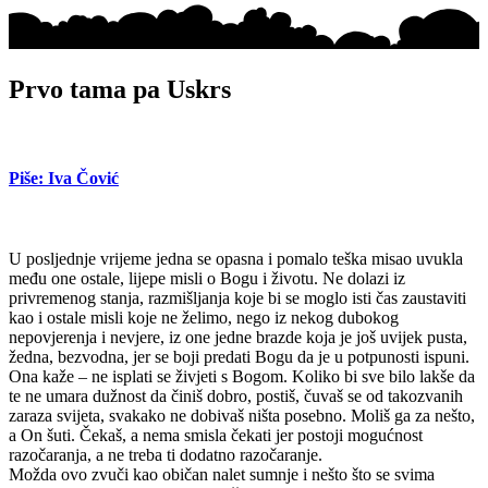
Prvo tama pa Uskrs
Piše: Iva Čović
U posljednje vrijeme jedna se opasna i pomalo teška misao uvukla
među one ostale, lijepe misli o Bogu i životu. Ne dolazi iz
privremenog stanja, razmišljanja koje bi se moglo isti čas zaustaviti
kao i ostale misli koje ne želimo, nego iz nekog dubokog
nepovjerenja i nevjere, iz one jedne brazde koja je još uvijek pusta,
žedna, bezvodna, jer se boji predati Bogu da je u potpunosti ispuni.
Ona kaže – ne isplati se živjeti s Bogom. Koliko bi sve bilo lakše da
te ne umara dužnost da činiš dobro, postiš, čuvaš se od takozvanih
zaraza svijeta, svakako ne dobivaš ništa posebno. Moliš ga za nešto,
a On šuti. Čekaš, a nema smisla čekati jer postoji mogućnost
razočaranja, a ne treba ti dodatno razočaranje.
Možda ovo zvuči kao običan nalet sumnje i nešto što se svima