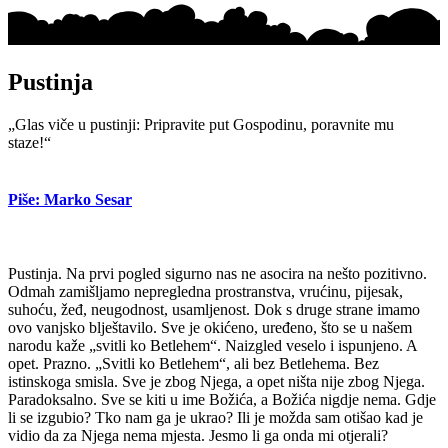
Pustinja
„Glas viče u pustinji: Pripravite put Gospodinu, poravnite mu
staze!“
Piše: Marko Sesar
Pustinja. Na prvi pogled sigurno nas ne asocira na nešto pozitivno.
Odmah zamišljamo nepregledna prostranstva, vrućinu, pijesak,
suhoću, žeđ, neugodnost, usamljenost. Dok s druge strane imamo
ovo vanjsko blještavilo. Sve je okićeno, uređeno, što se u našem
narodu kaže „svitli ko Betlehem“. Naizgled veselo i ispunjeno. A
opet. Prazno. „Svitli ko Betlehem“, ali bez Betlehema. Bez
istinskoga smisla. Sve je zbog Njega, a opet ništa nije zbog Njega.
Paradoksalno. Sve se kiti u ime Božića, a Božića nigdje nema. Gdje
li se izgubio? Tko nam ga je ukrao? Ili je možda sam otišao kad je
vidio da za Njega nema mjesta. Jesmo li ga onda mi otjerali?