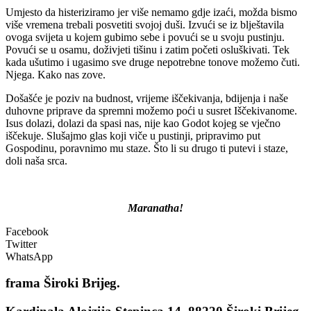
Umjesto da histeriziramo jer više nemamo gdje izaći, možda bismo
više vremena trebali posvetiti svojoj duši. Izvući se iz blještavila
ovoga svijeta u kojem gubimo sebe i povući se u svoju pustinju.
Povući se u osamu, doživjeti tišinu i zatim početi osluškivati. Tek
kada ušutimo i ugasimo sve druge nepotrebne tonove možemo čuti.
Njega. Kako nas zove.
Došašće je poziv na budnost, vrijeme iščekivanja, bdijenja i naše
duhovne priprave da spremni možemo poći u susret Iščekivanome.
Isus dolazi, dolazi da spasi nas, nije kao Godot kojeg se vječno
iščekuje. Slušajmo glas koji viče u pustinji, pripravimo put
Gospodinu, poravnimo mu staze. Što li su drugo ti putevi i staze,
doli naša srca.
Maranatha!
Facebook
Twitter
WhatsApp
frama
Široki Brijeg.