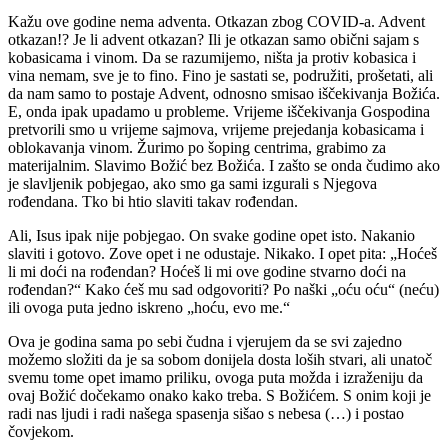
Kažu ove godine nema adventa. Otkazan zbog COVID-a. Advent
otkazan!? Je li advent otkazan? Ili je otkazan samo obični sajam s
kobasicama i vinom. Da se razumijemo, ništa ja protiv kobasica i
vina nemam, sve je to fino. Fino je sastati se, podružiti, prošetati, ali
da nam samo to postaje Advent, odnosno smisao iščekivanja Božića.
E, onda ipak upadamo u probleme. Vrijeme iščekivanja Gospodina
pretvorili smo u vrijeme sajmova, vrijeme prejedanja kobasicama i
oblokavanja vinom. Žurimo po šoping centrima, grabimo za
materijalnim. Slavimo Božić bez Božića. I zašto se onda čudimo ako
je slavljenik pobjegao, ako smo ga sami izgurali s Njegova
rođendana. Tko bi htio slaviti takav rođendan.
Ali, Isus ipak nije pobjegao. On svake godine opet isto. Nakanio
slaviti i gotovo. Zove opet i ne odustaje. Nikako. I opet pita: „Hoćeš
li mi doći na rođendan? Hoćeš li mi ove godine stvarno doći na
rođendan?“ Kako ćeš mu sad odgovoriti? Po naški „oću oću“ (neću)
ili ovoga puta jedno iskreno „hoću, evo me.“
Ova je godina sama po sebi čudna i vjerujem da se svi zajedno
možemo složiti da je sa sobom donijela dosta loših stvari, ali unatoč
svemu tome opet imamo priliku, ovoga puta možda i izraženiju da
ovaj Božić dočekamo onako kako treba. S Božićem. S onim koji je
radi nas ljudi i radi našega spasenja sišao s nebesa (…) i postao
čovjekom.