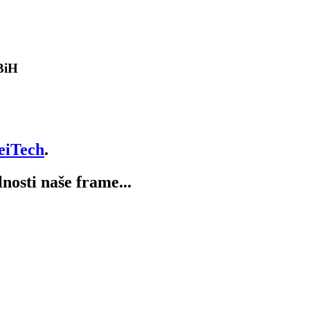
 BiH
eiTech
.
lnosti naše frame...