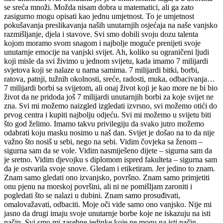
se sreća množi. Možda nisam dobra u matematici, ali ga zato
zasigurno mogu opisati kao jednu umjetnost. To je umjetnost
pokušavanja preslikavanja naših unutarnjih osjećaja na naše vanjsko
razmišljanje, djela i stavove. Svi smo dobili svoju dozu talenta
kojom moramo svom snagom i najbolje moguće prenijeti svoje
unutarnje emocije na vanjski svijet. Ah, koliko su ograničeni ljudi
koji misle da svi živimo u jednom svijetu, kada imamo 7 milijardi
svjetova koji se nalaze u nama samima. 7 milijardi bitki, borbi,
ratova, patnji, tužnih okolnosti, sreće, radosti, muka, odbacivanja…
7 milijardi borbi sa svijetom, ali onaj život koji je kao more ne bi bio
život da ne pridoda još 7 milijardi unutarnjih borbi za koje svijet ne
zna. Svi mi možemo naizgled izgledati izvrsno, svi možemo otići do
prvog centra i kupiti najbolju odjeću. Svi mi možemo u svijetu biti
što god želimo. Imamo takvu privilegiju da svako jutro možemo
odabrati koju masku nosimo u naš dan. Svijet je došao na to da nije
važno što nosiš u sebi, nego na sebi. Vidim čovjeka sa ženom –
sigurna sam da se vole. Vidim nasmiješeno dijete – sigurna sam da
je sretno. Vidim djevojku s diplomom ispred fakulteta – sigurna sam
da je ostvarila svoje snove. Gledam i etiketiram. Jer jedino to znam.
Znam samo gledati ono izvanjsko, površno. Znam samo primjetiti
onu pjenu na morskoj površini, ali ni ne pomišljam zaroniti i
pogledati što se nalazi u dubini. Znam samo prosuđivati,
omalovažavati, odbaciti. Moje oči vide samo ono vanjsko. Nije mi
jasno da drugi imaju svoje unutarnje borbe koje ne iskazuju na isti
način. Svi smo mi zasebne jedinke koje ne mogu na isti način