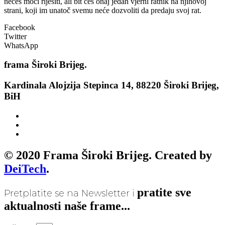
nećeš moći riješiti, ali bit ćeš onaj jedan vjerni ratnik na njihovoj
strani, koji im unatoč svemu neće dozvoliti da predaju svoj rat.
Facebook
Twitter
WhatsApp
frama
Široki Brijeg.
Kardinala Alojzija Stepinca 14, 88220 Široki Brijeg,
BiH
© 2020 Frama Široki Brijeg. Created by
DeiTech
.
pratite sve
Pretplatite se na Newsletter i
aktualnosti naše frame...