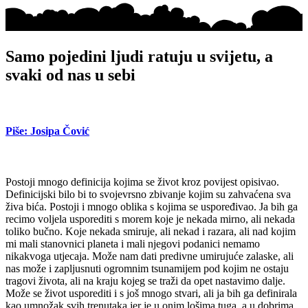
Samo pojedini ljudi ratuju u svijetu, a
svaki od nas u sebi
Piše: Josipa Čović
Postoji mnogo definicija kojima se život kroz povijest opisivao.
Definicijski bilo bi to svojevrsno zbivanje kojim su zahvaćena sva
živa bića. Postoji i mnogo oblika s kojima se uspoređivao. Ja bih ga
recimo voljela usporediti s morem koje je nekada mirno, ali nekada
toliko bučno. Koje nekada smiruje, ali nekad i razara, ali nad kojim
mi mali stanovnici planeta i mali njegovi podanici nemamo
nikakvoga utjecaja. Može nam dati predivne umirujuće zalaske, ali
nas može i zapljusnuti ogromnim tsunamijem pod kojim ne ostaju
tragovi života, ali na kraju kojeg se traži da opet nastavimo dalje.
Može se život usporediti i s još mnogo stvari, ali ja bih ga definirala
kao umnožak svih trenutaka jer je u onim lošima tuga, a u dobrima