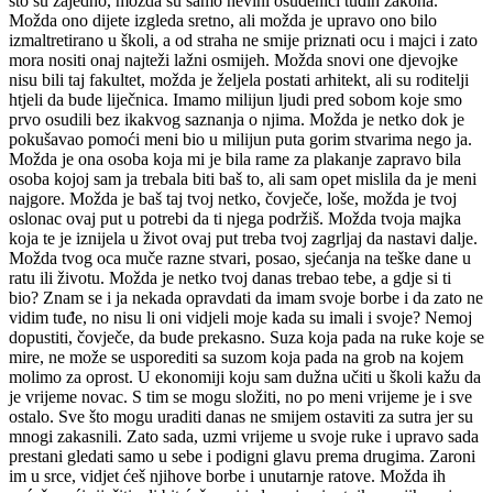
što su zajedno, možda su samo nevini osuđenici tuđih zakona.
Možda ono dijete izgleda sretno, ali možda je upravo ono bilo
izmaltretirano u školi, a od straha ne smije priznati ocu i majci i zato
mora nositi onaj najteži lažni osmijeh. Možda snovi one djevojke
nisu bili taj fakultet, možda je željela postati arhitekt, ali su roditelji
htjeli da bude liječnica. Imamo milijun ljudi pred sobom koje smo
prvo osudili bez ikakvog saznanja o njima. Možda je netko dok je
pokušavao pomoći meni bio u milijun puta gorim stvarima nego ja.
Možda je ona osoba koja mi je bila rame za plakanje zapravo bila
osoba kojoj sam ja trebala biti baš to, ali sam opet mislila da je meni
najgore. Možda je baš taj tvoj netko, čovječe, loše, možda je tvoj
oslonac ovaj put u potrebi da ti njega podržiš. Možda tvoja majka
koja te je iznijela u život ovaj put treba tvoj zagrljaj da nastavi dalje.
Možda tvog oca muče razne stvari, posao, sjećanja na teške dane u
ratu ili životu. Možda je netko tvoj danas trebao tebe, a gdje si ti
bio? Znam se i ja nekada opravdati da imam svoje borbe i da zato ne
vidim tuđe, no nisu li oni vidjeli moje kada su imali i svoje? Nemoj
dopustiti, čovječe, da bude prekasno. Suza koja pada na ruke koje se
mire, ne može se usporediti sa suzom koja pada na grob na kojem
molimo za oprost. U ekonomiji koju sam dužna učiti u školi kažu da
je vrijeme novac. S tim se mogu složiti, no po meni vrijeme je i sve
ostalo. Sve što mogu uraditi danas ne smijem ostaviti za sutra jer su
mnogi zakasnili. Zato sada, uzmi vrijeme u svoje ruke i upravo sada
prestani gledati samo u sebe i podigni glavu prema drugima. Zaroni
im u srce, vidjet ćeš njihove borbe i unutarnje ratove. Možda ih