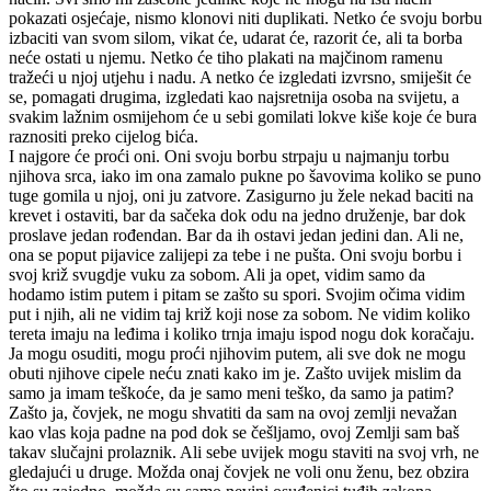
pokazati osjećaje, nismo klonovi niti duplikati. Netko će svoju borbu
izbaciti van svom silom, vikat će, udarat će, razorit će, ali ta borba
neće ostati u njemu. Netko će tiho plakati na majčinom ramenu
tražeći u njoj utjehu i nadu. A netko će izgledati izvrsno, smiješit će
se, pomagati drugima, izgledati kao najsretnija osoba na svijetu, a
svakim lažnim osmijehom će u sebi gomilati lokve kiše koje će bura
raznositi preko cijelog bića.
I najgore će proći oni. Oni svoju borbu strpaju u najmanju torbu
njihova srca, iako im ona zamalo pukne po šavovima koliko se puno
tuge gomila u njoj, oni ju zatvore. Zasigurno ju žele nekad baciti na
krevet i ostaviti, bar da sačeka dok odu na jedno druženje, bar dok
proslave jedan rođendan. Bar da ih ostavi jedan jedini dan. Ali ne,
ona se poput pijavice zalijepi za tebe i ne pušta. Oni svoju borbu i
svoj križ svugdje vuku za sobom. Ali ja opet, vidim samo da
hodamo istim putem i pitam se zašto su spori. Svojim očima vidim
put i njih, ali ne vidim taj križ koji nose za sobom. Ne vidim koliko
tereta imaju na leđima i koliko trnja imaju ispod nogu dok koračaju.
Ja mogu osuditi, mogu proći njihovim putem, ali sve dok ne mogu
obuti njihove cipele neću znati kako im je. Zašto uvijek mislim da
samo ja imam teškoće, da je samo meni teško, da samo ja patim?
Zašto ja, čovjek, ne mogu shvatiti da sam na ovoj zemlji nevažan
kao vlas koja padne na pod dok se češljamo, ovoj Zemlji sam baš
takav slučajni prolaznik. Ali sebe uvijek mogu staviti na svoj vrh, ne
gledajući u druge. Možda onaj čovjek ne voli onu ženu, bez obzira