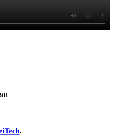
 BiH
eiTech
.