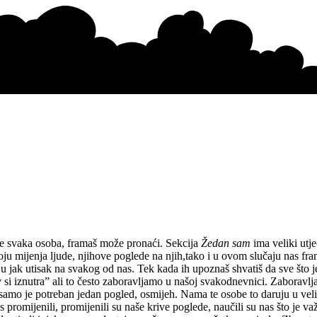
se svaka osoba, framaš može pronaći. Sekcija
Žedan sam
ima veliki utj
oju mijenja ljude, njihove poglede na njih,tako i u ovom slučaju nas f
aju jak utisak na svakog od nas. Tek kada ih upoznaš shvatiš da sve što j
v si iznutra” ali to često zaboravljamo u našoj svakodnevnici. Zaboravlja
o, samo je potreban jedan pogled, osmijeh. Nama te osobe to daruju u v
promijenili, promijenili su naše krive poglede, naučili su nas što je va