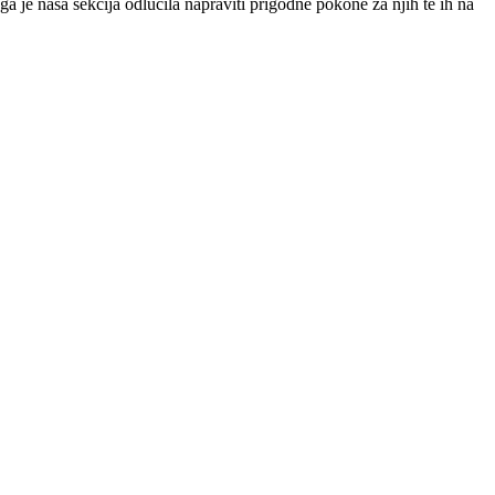
 je naša sekcija odlučila napraviti prigodne pokone za njih te ih na