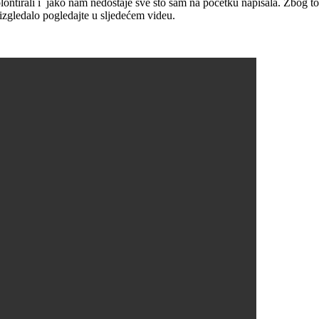
tirali i jako nam nedostaje sve što sam na početku napisala. Zbog toga
 izgledalo pogledajte u sljedećem videu.