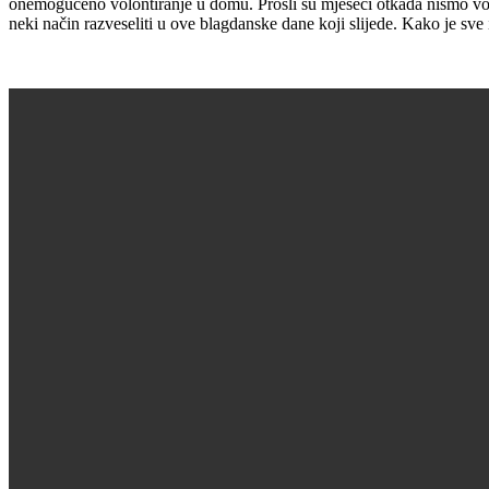
onemogućeno volontiranje u domu. Prošli su mjeseci otkada nismo volon
neki način razveseliti u ove blagdanske dane koji slijede. Kako je sve