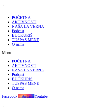
POČETNA
AKTIVNOSTI
NAŠA LA VERNA
Podcast
BUĆKURIŠ
TUSPAS MENE
O nama
Menu
POČETNA
AKTIVNOSTI
NAŠA LA VERNA
Podcast
BUĆKURIŠ
TUSPAS MENE
O nama
Facebook
Instagram
Youtube