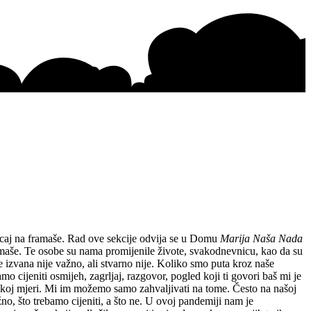
ecaj na framaše. Rad ove sekcije odvija se u Domu
Marija Naša Nada
ramaše. Te osobe su nama promijenile živote, svakodnevnicu, kao da su
e izvana nije važno, ali stvarno nije. Koliko smo puta kroz naše
mo cijeniti osmijeh, zagrljaj, razgovor, pogled koji ti govori baš mi je
elikoj mjeri. Mi im možemo samo zahvaljivati na tome. Često na našoj
žno, što trebamo cijeniti, a što ne. U ovoj pandemiji nam je