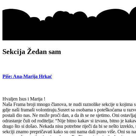
Sekcija Žedan sam
Piše: Ana-Marija Hrkać
Hvaljen Isus i Marija !
Naša Frama broji mnogo članova, te nudi raznolike sekcije u kojima 
gdje naši framaši volontiraju.Susret sa osobama s poteškoćama u razv
postali dio nas. Ne može proći dan, a da ih se ne sjetimo. Oni ostavlj
odrastanje čuli od roditelja: “Nije bitno kakav si izvana, bitno je kaka
drago što si došao. Nekada nisu potrebne riječi da bi se nešto izrekl
sekciji znamo prepričavati kako su oni nama dali puno više. Oni su nas 