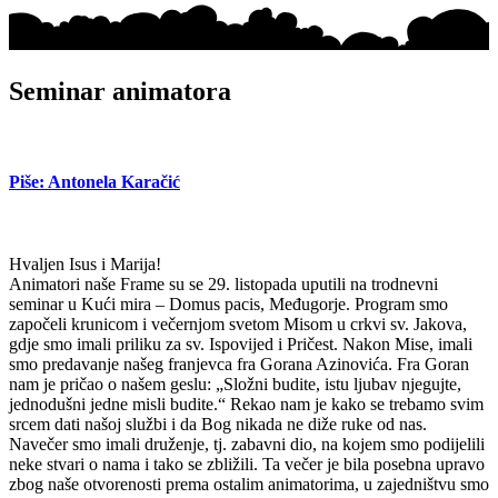
Seminar animatora
Piše: Antonela Karačić
Hvaljen Isus i Marija!
Animatori naše Frame su se 29. listopada uputili na trodnevni
seminar u Kući mira – Domus pacis, Međugorje. Program smo
započeli krunicom i večernjom svetom Misom u crkvi sv. Jakova,
gdje smo imali priliku za sv. Ispovijed i Pričest. Nakon Mise, imali
smo predavanje našeg franjevca fra Gorana Azinovića. Fra Goran
nam je pričao o našem geslu: „Složni budite, istu ljubav njegujte,
jednodušni jedne misli budite.“ Rekao nam je kako se trebamo svim
srcem dati našoj službi i da Bog nikada ne diže ruke od nas.
Navečer smo imali druženje, tj. zabavni dio, na kojem smo podijelili
neke stvari o nama i tako se zbližili. Ta večer je bila posebna upravo
zbog naše otvorenosti prema ostalim animatorima, u zajedništvu smo