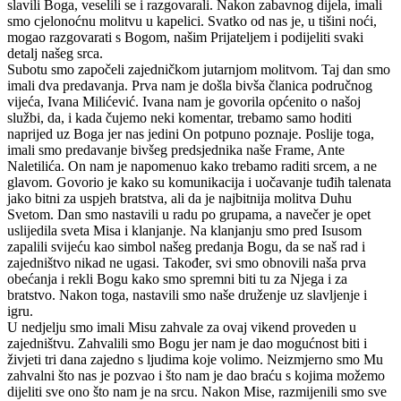
slavili Boga, veselili se i razgovarali. Nakon zabavnog dijela, imali
smo cjelonoćnu molitvu u kapelici. Svatko od nas je, u tišini noći,
mogao razgovarati s Bogom, našim Prijateljem i podijeliti svaki
detalj našeg srca.
Subotu smo započeli zajedničkom jutarnjom molitvom. Taj dan smo
imali dva predavanja. Prva nam je došla bivša članica područnog
vijeća, Ivana Milićević. Ivana nam je govorila općenito o našoj
službi, da, i kada čujemo neki komentar, trebamo samo hoditi
naprijed uz Boga jer nas jedini On potpuno poznaje. Poslije toga,
imali smo predavanje bivšeg predsjednika naše Frame, Ante
Naletilića. On nam je napomenuo kako trebamo raditi srcem, a ne
glavom. Govorio je kako su komunikacija i uočavanje tuđih talenata
jako bitni za uspjeh bratstva, ali da je najbitnija molitva Duhu
Svetom. Dan smo nastavili u radu po grupama, a navečer je opet
uslijedila sveta Misa i klanjanje. Na klanjanju smo pred Isusom
zapalili svijeću kao simbol našeg predanja Bogu, da se naš rad i
zajedništvo nikad ne ugasi. Također, svi smo obnovili naša prva
obećanja i rekli Bogu kako smo spremni biti tu za Njega i za
bratstvo. Nakon toga, nastavili smo naše druženje uz slavljenje i
igru.
U nedjelju smo imali Misu zahvale za ovaj vikend proveden u
zajedništvu. Zahvalili smo Bogu jer nam je dao mogućnost biti i
živjeti tri dana zajedno s ljudima koje volimo. Neizmjerno smo Mu
zahvalni što nas je pozvao i što nam je dao braću s kojima možemo
dijeliti sve ono što nam je na srcu. Nakon Mise, razmijenili smo sve