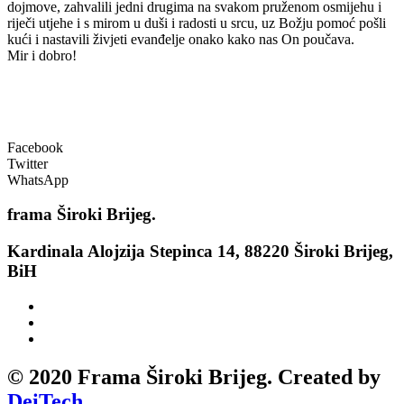
dojmove, zahvalili jedni drugima na svakom pruženom osmijehu i
riječi utjehe i s mirom u duši i radosti u srcu, uz Božju pomoć pošli
kući i nastavili živjeti evanđelje onako kako nas On poučava.
Mir i dobro!
Facebook
Twitter
WhatsApp
frama
Široki Brijeg.
Kardinala Alojzija Stepinca 14, 88220 Široki Brijeg,
BiH
© 2020 Frama Široki Brijeg. Created by
DeiTech
.