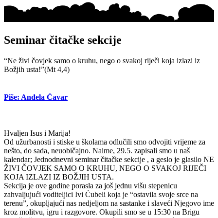
Seminar čitačke sekcije
“Ne živi čovjek samo o kruhu, nego o svakoj riječi koja izlazi iz
Božjih usta!”(Mt 4,4)
Piše: Anđela Ćavar
Hvaljen Isus i Marija!
Od užurbanosti i stiske u školama odlučili smo odvojiti vrijeme za
nešto, do sada, neuobičajno. Naime, 29.5. zapisali smo u naš
kalendar; Jednodnevni seminar čitačke sekcije , a geslo je glasilo NE
ŽIVI ČOVJEK SAMO O KRUHU, NEGO O SVAKOJ RIJEČI
KOJA IZLAZI IZ BOŽJIH USTA.
Sekcija je ove godine porasla za još jednu višu stepenicu
zahvaljujući voditeljici Ivi Ćubeli koja je “ostavila svoje srce na
terenu”, okupljajući nas nedjeljom na sastanke i slaveći Njegovo ime
kroz molitvu, igru i razgovore. Okupili smo se u 15:30 na Brigu