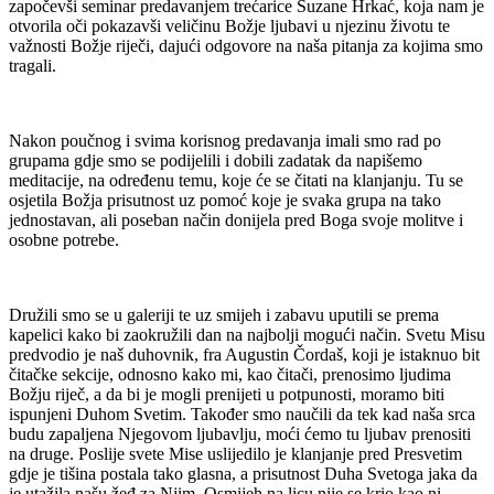
započevši seminar predavanjem trećarice Suzane Hrkać, koja nam je
otvorila oči pokazavši veličinu Božje ljubavi u njezinu životu te
važnosti Božje riječi, dajući odgovore na naša pitanja za kojima smo
tragali.
Nakon poučnog i svima korisnog predavanja imali smo rad po
grupama gdje smo se podijelili i dobili zadatak da napišemo
meditacije, na određenu temu, koje će se čitati na klanjanju. Tu se
osjetila Božja prisutnost uz pomoć koje je svaka grupa na tako
jednostavan, ali poseban način donijela pred Boga svoje molitve i
osobne potrebe.
Družili smo se u galeriji te uz smijeh i zabavu uputili se prema
kapelici kako bi zaokružili dan na najbolji mogući način. Svetu Misu
predvodio je naš duhovnik, fra Augustin Čordaš, koji je istaknuo bit
čitačke sekcije, odnosno kako mi, kao čitači, prenosimo ljudima
Božju riječ, a da bi je mogli prenijeti u potpunosti, moramo biti
ispunjeni Duhom Svetim. Također smo naučili da tek kad naša srca
budu zapaljena Njegovom ljubavlju, moći ćemo tu ljubav prenositi
na druge. Poslije svete Mise uslijedilo je klanjanje pred Presvetim
gdje je tišina postala tako glasna, a prisutnost Duha Svetoga jaka da
je utažila našu žeđ za Njim. Osmijeh na licu nije se krio kao ni