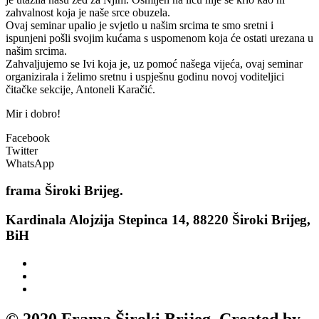
zahvalnost koja je naše srce obuzela.
Ovaj seminar upalio je svjetlo u našim srcima te smo sretni i
ispunjeni pošli svojim kućama s uspomenom koja će ostati urezana u
našim srcima.
Zahvaljujemo se Ivi koja je, uz pomoć našega vijeća, ovaj seminar
organizirala i želimo sretnu i uspješnu godinu novoj voditeljici
čitačke sekcije, Antoneli Karačić.
Mir i dobro!
Facebook
Twitter
WhatsApp
frama
Široki Brijeg.
Kardinala Alojzija Stepinca 14, 88220 Široki Brijeg,
BiH
© 2020 Frama Široki Brijeg. Created by