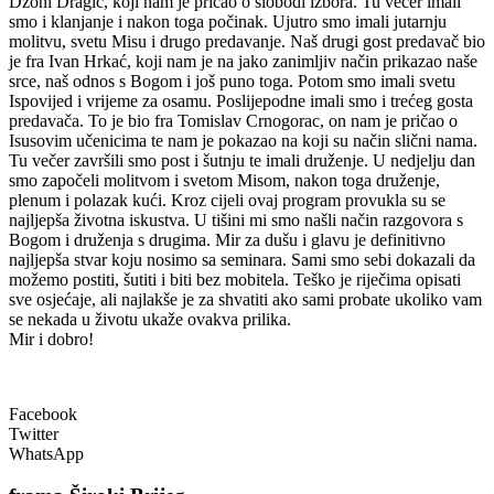
Džoni Dragić, koji nam je pričao o slobodi izbora. Tu večer imali
smo i klanjanje i nakon toga počinak. Ujutro smo imali jutarnju
molitvu, svetu Misu i drugo predavanje. Naš drugi gost predavač bio
je fra Ivan Hrkać, koji nam je na jako zanimljiv način prikazao naše
srce, naš odnos s Bogom i još puno toga. Potom smo imali svetu
Ispovijed i vrijeme za osamu. Poslijepodne imali smo i trećeg gosta
predavača. To je bio fra Tomislav Crnogorac, on nam je pričao o
Isusovim učenicima te nam je pokazao na koji su način slični nama.
Tu večer završili smo post i šutnju te imali druženje. U nedjelju dan
smo započeli molitvom i svetom Misom, nakon toga druženje,
plenum i polazak kući. Kroz cijeli ovaj program provukla su se
najljepša životna iskustva. U tišini mi smo našli način razgovora s
Bogom i druženja s drugima. Mir za dušu i glavu je definitivno
najljepša stvar koju nosimo sa seminara. Sami smo sebi dokazali da
možemo postiti, šutiti i biti bez mobitela. Teško je riječima opisati
sve osjećaje, ali najlakše je za shvatiti ako sami probate ukoliko vam
se nekada u životu ukaže ovakva prilika.
Mir i dobro!
Facebook
Twitter
WhatsApp