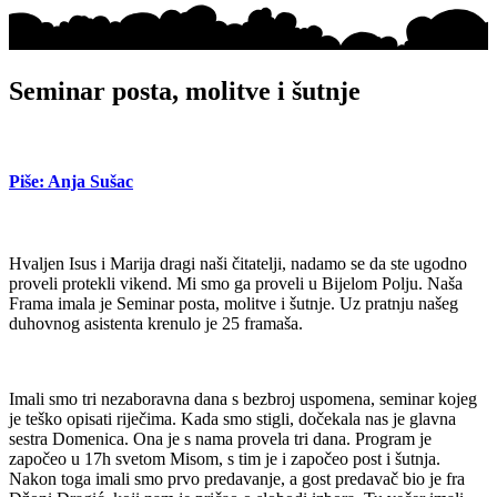
Seminar posta, molitve i šutnje
Piše: Anja Sušac
Hvaljen Isus i Marija dragi naši čitatelji, nadamo se da ste ugodno
proveli protekli vikend. Mi smo ga proveli u Bijelom Polju. Naša
Frama imala je Seminar posta, molitve i šutnje. Uz pratnju našeg
duhovnog asistenta krenulo je 25 framaša.
Imali smo tri nezaboravna dana s bezbroj uspomena, seminar kojeg
je teško opisati riječima. Kada smo stigli, dočekala nas je glavna
sestra Domenica. Ona je s nama provela tri dana. Program je
započeo u 17h svetom Misom, s tim je i započeo post i šutnja.
Nakon toga imali smo prvo predavanje, a gost predavač bio je fra