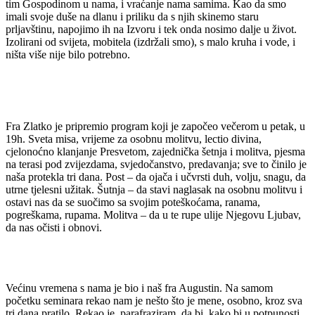
tim Gospodinom u nama, i vraćanje nama samima. Kao da smo
imali svoje duše na dlanu i priliku da s njih skinemo staru
prljavštinu, napojimo ih na Izvoru i tek onda nosimo dalje u život.
Izolirani od svijeta, mobitela (izdržali smo), s malo kruha i vode, i
ništa više nije bilo potrebno.
Fra Zlatko je pripremio program koji je započeo večerom u petak, u
19h. Sveta misa, vrijeme za osobnu molitvu, lectio divina,
cjelonoćno klanjanje Presvetom, zajednička šetnja i molitva, pjesma
na terasi pod zvijezdama, svjedočanstvo, predavanja; sve to činilo je
naša protekla tri dana. Post – da ojača i učvrsti duh, volju, snagu, da
utrne tjelesni užitak. Šutnja – da stavi naglasak na osobnu molitvu i
ostavi nas da se suočimo sa svojim poteškoćama, ranama,
pogreškama, rupama. Molitva – da u te rupe ulije Njegovu Ljubav,
da nas očisti i obnovi.
Većinu vremena s nama je bio i naš fra Augustin. Na samom
početku seminara rekao nam je nešto što je mene, osobno, kroz sva
tri dana pratilo. Rekao je, parafraziram, da bi, kako bi u potpunosti