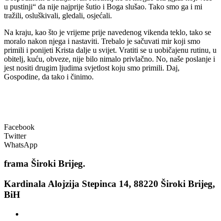
u pustinji“ da nije najprije šutio i Boga slušao. Tako smo ga i mi
tražili, osluškivali, gledali, osjećali.
Na kraju, kao što je vrijeme prije navedenog vikenda teklo, tako se
moralo nakon njega i nastaviti. Trebalo je sačuvati mir koji smo
primili i ponijeti Krista dalje u svijet. Vratiti se u uobičajenu rutinu, u
obitelj, kuću, obveze, nije bilo nimalo privlačno. No, naše poslanje i
jest nositi drugim ljudima svjetlost koju smo primili. Daj,
Gospodine, da tako i činimo.
Facebook
Twitter
WhatsApp
frama
Široki Brijeg.
Kardinala Alojzija Stepinca 14, 88220 Široki Brijeg,
BiH