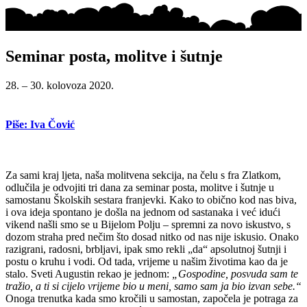
Seminar posta, molitve i šutnje
28. – 30. kolovoza 2020.
Piše: Iva Čović
Za sami kraj ljeta, naša molitvena sekcija, na čelu s fra Zlatkom,
odlučila je odvojiti tri dana za seminar posta, molitve i šutnje u
samostanu Školskih sestara franjevki. Kako to obično kod nas biva,
i ova ideja spontano je došla na jednom od sastanaka i već idući
vikend našli smo se u Bijelom Polju – spremni za novo iskustvo, s
dozom straha pred nečim što dosad nitko od nas nije iskusio. Onako
razigrani, radosni, brbljavi, ipak smo rekli „da“ apsolutnoj šutnji i
postu o kruhu i vodi. Od tada, vrijeme u našim životima kao da je
stalo. Sveti Augustin rekao je jednom:
„Gospodine, posvuda sam te
tražio, a ti si cijelo vrijeme bio u meni, samo sam ja bio izvan sebe.“
Onoga trenutka kada smo kročili u samostan, započela je potraga za