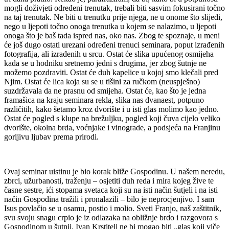
mogli doživjeti određeni trenutak, trebali biti sasvim fokusirani točno
na taj trenutak. Ne biti u trenutku prije njega, ne u onome što slijedi,
nego u ljepoti točno onoga trenutka u kojem se nalazimo, u ljepoti
onoga što je baš tada ispred nas, oko nas. Zbog te spoznaje, u meni
će još dugo ostati urezani određeni trenuci seminara, poput izrađenih
fotografija, ali izrađenih u srcu. Ostat će slika upućenog osmijeha
kada se u hodniku sretnemo jedni s drugima, jer zbog šutnje ne
možemo pozdraviti. Ostat će duh kapelice u kojoj smo klečali pred
Njim. Ostat će lica koja su se u tišini za ručkom (neuspješno)
suzdržavala da ne prasnu od smijeha. Ostat će, kao što je jedna
framašica na kraju seminara rekla, slika nas dvanaest, potpuno
različitih, kako šetamo kroz dvorište i u isti glas molimo kao jedno.
Ostat će pogled s klupe na brežuljku, pogled koji čuva cijelo veliko
dvorište, okolna brda, voćnjake i vinograde, a podsjeća na Franjinu
gorljivu ljubav prema prirodi.
Ovaj seminar uistinu je bio korak bliže Gospodinu. U našem neredu,
zbrci, užurbanosti, traženju – osjetiti duh reda i mira kojeg žive te
časne sestre, ići stopama svetaca koji su na isti način šutjeli i na isti
način Gospodina tražili i pronalazili – bilo je neprocjenjivo. I sam
Isus povlačio se u osamu, postio i molio. Sveti Franjo, naš zaštitnik,
svu svoju snagu crpio je iz odlazaka na obližnje brdo i razgovora s
Gospodinom u šutnji. Ivan Krstitelj ne bi mogao biti „glas koji viče