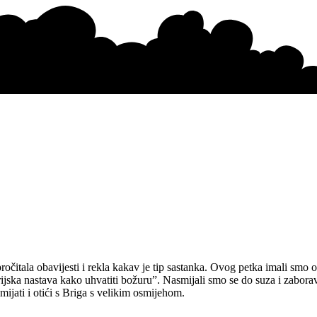
očitala obavijesti i rekla kakav je tip sastanka. Ovog petka imali smo o
ijska nastava kako uhvatiti božuru”. Nasmijali smo se do suza i zaboravi
jati i otići s Briga s velikim osmijehom.