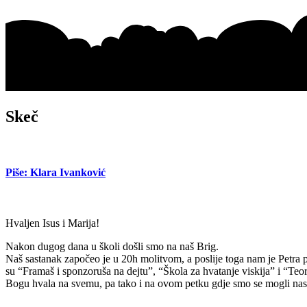
Skeč
Piše: Klara Ivanković
Hvaljen Isus i Marija!
Nakon dugog dana u školi došli smo na naš Brig.
Naš sastanak započeo je u 20h molitvom, a poslije toga nam je Petra pr
su “Framaš i sponzoruša na dejtu”, “Škola za hvatanje viskija” i “Teor
Bogu hvala na svemu, pa tako i na ovom petku gdje smo se mogli nasmi