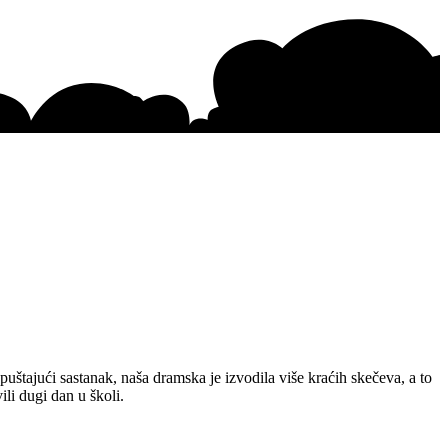
puštajući sastanak, naša dramska je izvodila više kraćih skečeva, a to
li dugi dan u školi.