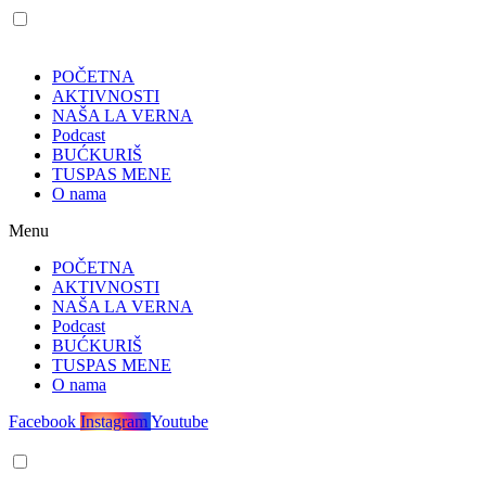
POČETNA
AKTIVNOSTI
NAŠA LA VERNA
Podcast
BUĆKURIŠ
TUSPAS MENE
O nama
Menu
POČETNA
AKTIVNOSTI
NAŠA LA VERNA
Podcast
BUĆKURIŠ
TUSPAS MENE
O nama
Facebook
Instagram
Youtube