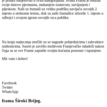
je priliku sudjelovati u svim kategorijama. Svaka Frama je bodrila
svoje timove pjesmama, mahanjem zastavom, navijanjem i
pljeskom. Naši su framaši uz veliku podršku navijača osvojili 2.
mjesto u stolnome tenisu, dok su naše framašice izborile 1. mjesto u
odbojci i svojom igrom osvojile srca publike.
Na kraju natjecanja uručile su se nagrade pobjednicima i zahvalnice
sudionicima. Susret je završio molitvom Franjevačke mladeži nakon
čega su se sve Frame zaputile svojim kućama ponosne i ispunjene.
Mir vam i dobro!
Facebook
Twitter
WhatsApp
frama
Široki Brijeg.