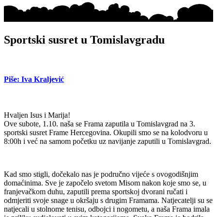
Sportski susret u Tomislavgradu
Piše: Iva Kraljević
Hvaljen Isus i Marija!
Ove subote, 1.10. naša se Frama zaputila u Tomislavgrad na 3.
sportski susret Frame Hercegovina. Okupili smo se na kolodvoru u
8:00h i već na samom početku uz navijanje zaputili u Tomislavgrad.
Kad smo stigli, dočekalo nas je područno vijeće s ovogodišnjim
domaćinima. Sve je započelo svetom Misom nakon koje smo se, u
franjevačkom duhu, zaputili prema sportskoj dvorani ručati i
odmjeriti svoje snage u okršaju s drugim Framama. Natjecatelji su se
natjecali u stolnome tenisu, odbojci i nogometu, a naša Frama imala