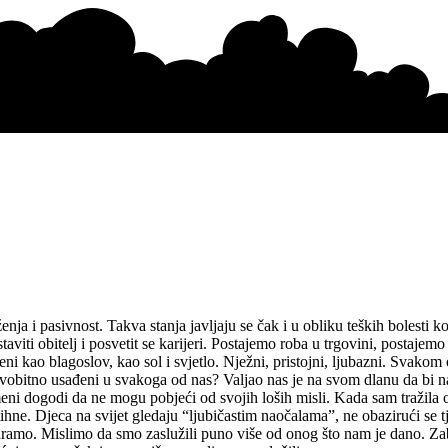
ja i pasivnost. Takva stanja javljaju se čak i u obliku teških bolesti ko
viti obitelj i posvetit se karijeri. Postajemo roba u trgovini, postajemo 
eni kao blagoslov, kao sol i svjetlo. Nježni, pristojni, ljubazni. Svakom
prvobitno usađeni u svakoga od nas? Valjao nas je na svom dlanu da bi n
 dogodi da ne mogu pobjeći od svojih loših misli. Kada sam tražila od
utihne. Djeca na svijet gledaju “ljubičastim naočalama”, ne obazirući s
varamo. Mislimo da smo zaslužili puno više od onog što nam je dano. Zab