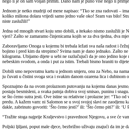
nego li je on sam voljan primiti. Dano nam je puno više nego li primje
Jednom je netko mudriji od mene napisao: “Tko se zna radovati – ima se
koliko miliona dolara vrijedi samo jedno vaše oko! Sram vas bilo! Straš
niste zaslužili!”
Jedna od mnogih stvari koju smo dobili, a itekako nismo zaslužili je 
vjeri? Zašto se zamaramo činjenicama kojih se za dva tjedna, dva mjes
Zaboravljamo Onoga u kojemu bi trebala ležati sva naša radost i čežn
bojimo i pred kim da strepimo? Svima nam je dano jednako. Zašto ne 
kilograma. Ubijamo dijete u sebi ne razlučujući da je ono jedino koj
nebeskim svodom, a onda i put za istim. Trebali bismo hraniti to dij
Dobili smo nepovratnu kartu u jednom smjeru, onu za Nebo, na nama je 
ju čuvati u čistini svoga srca i svakim danom ozarena lica i dubinom
Spoznajmo da na ovom prolaznom putovanju na kojemu danas jesmo, a su
postaju besmisleni, a svaka patnja dobiva svoj smisao, puninu i snagu
se što ćemo sutra jesti. Ove istine su relativne i prolazne jer: “Tko od
predu. A kažem vam: ni Salomon se u svoj svojoj slavi ne zaodjenu kao 
dakle, zabrinuto govoriti: ‘Što ćemo jesti?’ ili: ‘Što ćemo piti?’ ili: 
“Tražite stoga najprije Kraljevstvo i pravednost Njegovu, a sve će vam
Poljski ljiljani, poput male djece, bezbrižno uživaju znajući da im je 