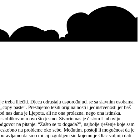
je treba liječiti. Djeca odrastaju uspoređujući se sa slavnim osobama.
„copy paste“. Prestajemo težiti originalnosti i jedinstvenosti jer baš
 od nas dana je Ljepota, ali ne ona prolazna, nego ona istinska,
as oblikovao u ovo što jesmo. Stvorio nas je čistom Ljubavlju.
govor na pitanje: “Zašto se to događa?”, najbolje rješenje koje sam
e tjeskobno na probleme oko sebe. Međutim, postoji li mogućnost da je
oravljamo da smo mi taj izgubljeni sin kojemu je Otac voljniji dati