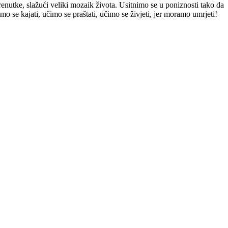
enutke, slažući veliki mozaik života. Usitnimo se u poniznosti tako da
o se kajati, učimo se praštati, učimo se živjeti, jer moramo umrjeti!