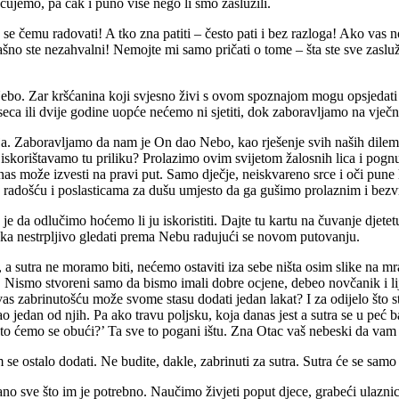
ćujemo, pa čak i puno više nego li smo zaslužili.
 čemu radovati! A tko zna patiti – često pati i bez razloga! Ako vas nov
no ste nezahvalni! Nemojte mi samo pričati o tome – šta ste sve zaslužili
Nebo. Zar kršćanina koji svjesno živi s ovom spoznajom mogu opsjedati l
eca ili dvije godine uopće nećemo ni sjetiti, dok zaboravljamo na vječ
ja. Zaboravljamo da nam je On dao Nebo, kao rješenje svih naših dilem
iskorištavamo tu priliku? Prolazimo ovim svijetom žalosnih lica i po
e nas može izvesti na pravi put. Samo dječje, neiskvareno srce i oči p
ete radošću i poslasticama za dušu umjesto da ga gušimo prolaznim i b
da odlučimo hoćemo li ju iskoristiti. Dajte tu kartu na čuvanje djetet
 oka nestrpljivo gledati prema Nebu radujući se novom putovanju.
tra ne moramo biti, nećemo ostaviti iza sebe ništa osim slike na mram
. Nismo stvoreni samo da bismo imali dobre ocjene, debeo novčanik i li
 vas zabrinutošću može svome stasu dodati jedan lakat? I za odijelo što s
jedan od njih. Pa ako travu poljsku, koja danas jest a sutra se u peć b
‘U što ćemo se obući?’ Ta sve to pogani ištu. Zna Otac vaš nebeski da vam
 se ostalo dodati. Ne budite, dakle, zabrinuti za sutra. Sutra će se sam
dano sve što im je potrebno. Naučimo živjeti poput djece, grabeći ulaznic