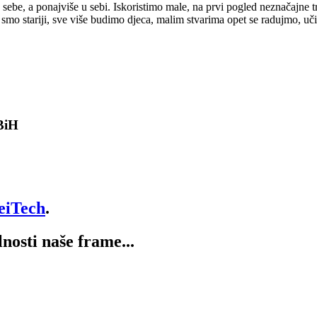
sebe, a ponajviše u sebi. Iskoristimo male, na prvi pogled neznačajne tr
 smo stariji, sve više budimo djeca, malim stvarima opet se radujmo, učim
 BiH
eiTech
.
lnosti naše frame...