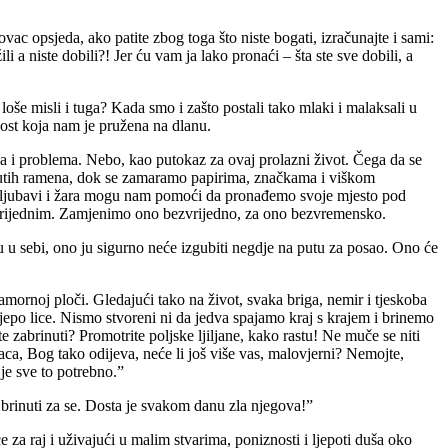
ac opsjeda, ako patite zbog toga što niste bogati, izračunajte i sami:
 a niste dobili?! Jer ću vam ja lako pronaći – šta ste sve dobili, a
oše misli i tuga? Kada smo i zašto postali tako mlaki i malaksali u
nost koja nam je pružena na dlanu.
a i problema. Nebo, kao putokaz za ovaj prolazni život. Čega da se
gnutih ramena, dok se zamaramo papirima, značkama i viškom
une ljubavi i žara mogu nam pomoći da pronađemo svoje mjesto pod
ezvrijednim. Zamjenimo ono bezvrijedno, za ono bezvremensko.
u u sebi, ono ju sigurno neće izgubiti negdje na putu za posao. Ono će
ornoj ploči. Gledajući tako na život, svaka briga, nemir i tjeskoba
jepo lice. Nismo stvoreni ni da jedva spajamo kraj s krajem i brinemo
te zabrinuti? Promotrite poljske ljiljane, kako rastu! Ne muče se niti
aca, Bog tako odijeva, neće li još više vas, malovjerni? Nemojte,
 je sve to potrebno.”
o brinuti za se. Dosta je svakom danu zla njegova!”
e za raj i uživajući u malim stvarima, poniznosti i ljepoti duša oko