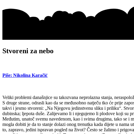
Stvoreni za nebo
Piše: Nikolina Karačić
Veliki problemi današnjice su takozvana neprolazna stanja, neraspoložen
S druge strane, odrasli kao da se međusobno natječu tko će prije zaposta
takvi i jesmo stvoreni: „Na Njegovu jedinstvenu sliku i priliku“. Stvor
dubinska; ljepota duše. Zalijevamo li i njegujemo li plodove koji su 
Međutim, unatoč svemu navedenom, kao i svima drugima, tako se i meni
mogla dobiti je da to stanje dolazi onog trenutka kada dijete u nama 
to, zapravo, jedini ispravan pogled na život? Često se žalimo i prigo