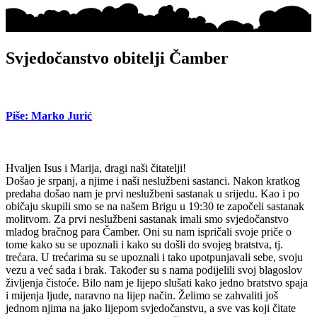
Svjedočanstvo obitelji Čamber
Piše: Marko Jurić
Hvaljen Isus i Marija, dragi naši čitatelji!
Došao je srpanj, a njime i naši neslužbeni sastanci. Nakon kratkog
predaha došao nam je prvi neslužbeni sastanak u srijedu. Kao i po
običaju skupili smo se na našem Brigu u 19:30 te započeli sastanak
molitvom. Za prvi neslužbeni sastanak imali smo svjedočanstvo
mladog bračnog para Čamber. Oni su nam ispričali svoje priče o
tome kako su se upoznali i kako su došli do svojeg bratstva, tj.
trećara. U trećarima su se upoznali i tako upotpunjavali sebe, svoju
vezu a već sada i brak. Također su s nama podijelili svoj blagoslov
življenja čistoće. Bilo nam je lijepo slušati kako jedno bratstvo spaja
i mijenja ljude, naravno na lijep način. Želimo se zahvaliti još
jednom njima na jako lijepom svjedočanstvu, a sve vas koji čitate