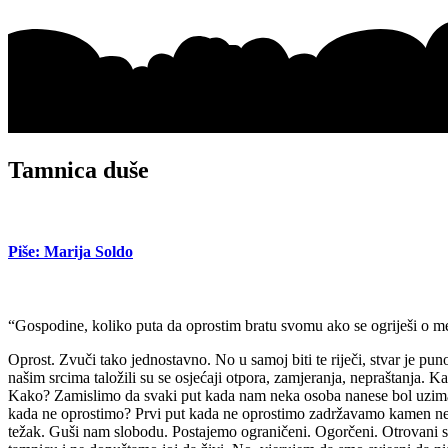
Tamnica duše
Piše: Marija Soldo
“Gospodine, koliko puta da oprostim bratu svomu ako se ogriješi o 
Oprost. Zvuči tako jednostavno. No u samoj biti te riječi, stvar je pu
našim srcima taložili su se osjećaji otpora, zamjeranja, nepraštanja. K
Kako? Zamislimo da svaki put kada nam neka osoba nanese bol uzimam
kada ne oprostimo? Prvi put kada ne oprostimo zadržavamo kamen negd
težak. Guši nam slobodu. Postajemo ograničeni. Ogorčeni. Otrovani s