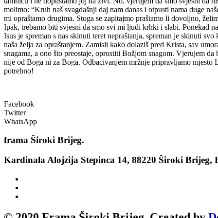
tamnicu i ne dopuštamo joj da živi. No, vjerujem da smo svjesni da nis
molimo: “Kruh naš svagdašnji daj nam danas i otpusti nama duge naš
mi opraštamo drugima. Stoga se zapitajmo praštamo li dovoljno, želi
Ipak, trebamo biti svjesni da smo svi mi ljudi krhki i slabi. Ponekad 
Isus je spreman s nas skinuti teret nepraštanja, spreman je skinuti svo
naša želja za opraštanjem. Zamisli kako dolaziš pred Krista, sav umo
snagama, a ono što preostaje, oprostiti Božjom snagom. Vjerujem da bi
nije od Boga ni za Boga. Odbacivanjem mržnje pripravljamo mjesto Lju
potrebno!
Facebook
Twitter
WhatsApp
frama
Široki Brijeg.
Kardinala Alojzija Stepinca 14, 88220 Široki Brijeg,
© 2020 Frama Široki Brijeg. Created by
D