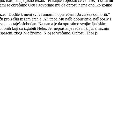
. Isus nam je jasno rekao: “Praštajte i oprostit će vam se.” I sami mi
 sami se obraćamo Ocu i govorimo mu da oprosti nama onoliko koliko
že: “Dođite k meni svi vi umorni i opterećeni i Ja ću vas odmoriti.”
oću proizašlu iz zamjeranja. Ali treba Mu naše dopuštenje, naš poziv i
onovno postaješ slobodan. Na nama je da oprostimo svojim ljudskim
l onih koji su izgubili Nebo. Jer nepraštanje rađa mržnju, a mržnja
spašeni, zbog Nje živimo, Njoj se vraćamo. Oprosti. Tebi je