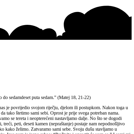
o do sedamdeset puta sedam.” (Matej 18, 21-22)
 nas je povrijedio svojom riječju, djelom ili postupkom. Nakon toga u
i da tako štetimo sami sebi. Oprost je prije svega potreban nama.
o se tereta i neopterećeni nastavljamo dalje. No što se dogodi
treći, peti, deseti kamen (nepraštanje) postaje nam nepodnošljivo
ako kako želimo. Zatvaramo sami sebe. Svoju dušu stavljamo u