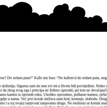
mene? Do sedam puta?” Kaže mu Isus: “Ne kažem ti do sedam puta, neg
no složenija. Sigurna sam da smo svi mi u životu bili povrijeđeni. Netko
ao da zbog svog ega i principa ne želimo oprostiti, pri tom ne shvaćajuć
o kamen iz njezinih ruku. Ukoliko oprostimo, puštamo kamen, rješavam
je u nama. Već prvi korak otežava nam hod, kretanje, slobodu. Drugi, 
mo i u toj svojoj ranjivosti ranjavamo druge. Ne možemo se kretati on