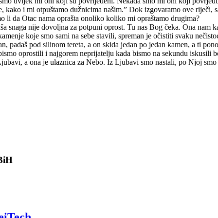
mo uvijek mi oni koji su povrijeđeni. Nekada smo mi oni koji povrjeđuju
e, kako i mi otpuštamo dužnicima našim.” Dok izgovaramo ove riječi,
mo li da Otac nama oprašta onoliko koliko mi opraštamo drugima?
naša snaga nije dovoljna za potpuni oprost. Tu nas Bog čeka. Ona nam ka
 kamenje koje smo sami na sebe stavili, spreman je očistiti svaku nečist
ran, padaš pod silinom tereta, a on skida jedan po jedan kamen, a ti p
smo oprostili i najgorem neprijatelju kada bismo na sekundu iskusili bo
bavi, a ona je ulaznica za Nebo. Iz Ljubavi smo nastali, po Njoj smo 
 BiH
eiTech
.