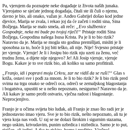
Pa, vjerujem da poznajete neke događaje iz života naših junaka.
Vjerojatno se sjećate jednog događaja, čitali ste ili čuli o njemu,
davno je bio, ali onako, važan je. Anđeo Gabrijel došao kod jedne
djevice, Marija se zvala, i rekao joj da će začeti i roditi sina, Sina
Božjega. Marija se malo smela, ali reče:
„Evo službenice
Gospodnje, neka mi bude po tvojoj riječi!“
Pristaje roditi Sina
Božjega, Gospodina našega Isusa Krista. Pa je li to bio rizik?
Naravno da je. Marija se mogla sto godina premišljati, misliti je li
sposobna za to, hoće li joj biti teško, ali nije. Nije! Svjesno pristaje
jer vjeruje. Vjeruje! Je li i Josipu bio rizik nju uzeti za ženu, već
trudnu ženu, a dijete nije njegovo? Je! Ali Josip vjeruje, vjeruje
Bogu. Kakav je to sve rizik bio, ali koliko su samo profitirali.
„Franjo, idi i popravi moju Crkvu, zar ne vidiš da se ruši?“
Glas s
križa, ostavi sve i pođi za mnom. Je li to bio rizik? Je li bio rizik pred
svima na trgu onako se odreći oca, odreći se zemaljskog blagostanja
i bogatstva, upustiti se u nešto nepoznato, nesigurno? Naravno da je.
Ali kakav je samo profit ostvario, vječna radost i blagostanje.
Neprocjenjivo.
Franjo je u očima svijeta bio luđak, ali Franjo je znao što radi jer je
jednostavno imao vjeru. Sve je to bio rizik, nešto nepoznato, ali tu je
vjera koja nas vodi. U raj se ne dolazi širokim i sigurnim stazama,
nego uskim, krivudavim, punim uzbrdica i nizbrdica. Samo je to put,
rizičan, ali jedini. A tko tu riskira, bome i profitira. Vječno!