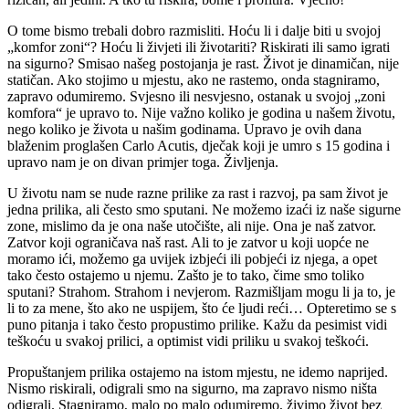
O tome bismo trebali dobro razmisliti. Hoću li i dalje biti u svojoj
„komfor zoni“? Hoću li živjeti ili životariti? Riskirati ili samo igrati
na sigurno? Smisao našeg postojanja je rast. Život je dinamičan, nije
statičan. Ako stojimo u mjestu, ako ne rastemo, onda stagniramo,
zapravo odumiremo. Svjesno ili nesvjesno, ostanak u svojoj „zoni
komfora“ je upravo to. Nije važno koliko je godina u našem životu,
nego koliko je života u našim godinama. Upravo je ovih dana
blaženim proglašen Carlo Acutis, dječak koji je umro s 15 godina i
upravo nam je on divan primjer toga. Življenja.
U životu nam se nude razne prilike za rast i razvoj, pa sam život je
jedna prilika, ali često smo sputani. Ne možemo izaći iz naše sigurne
zone, mislimo da je ona naše utočište, ali nije. Ona je naš zatvor.
Zatvor koji ograničava naš rast. Ali to je zatvor u koji uopće ne
moramo ići, možemo ga uvijek izbjeći ili pobjeći iz njega, a opet
tako često ostajemo u njemu. Zašto je to tako, čime smo toliko
sputani? Strahom. Strahom i nevjerom. Razmišljam mogu li ja to, je
li to za mene, što ako ne uspijem, što će ljudi reći… Opteretimo se s
puno pitanja i tako često propustimo prilike. Kažu da pesimist vidi
teškoću u svakoj prilici, a optimist vidi priliku u svakoj teškoći.
Propuštanjem prilika ostajemo na istom mjestu, ne idemo naprijed.
Nismo riskirali, odigrali smo na sigurno, ma zapravo nismo ništa
odigrali. Stagniramo, malo po malo odumiremo, živimo život bez