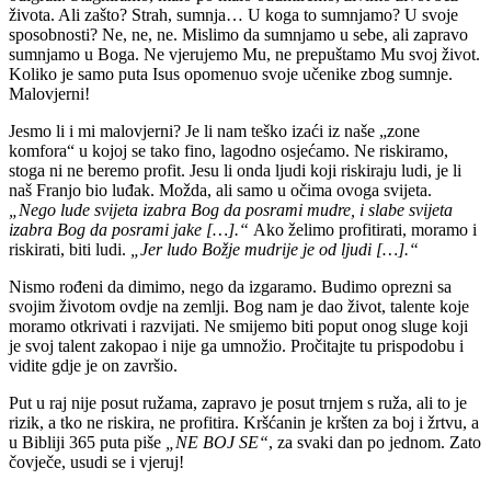
života. Ali zašto? Strah, sumnja… U koga to sumnjamo? U svoje
sposobnosti? Ne, ne, ne. Mislimo da sumnjamo u sebe, ali zapravo
sumnjamo u Boga. Ne vjerujemo Mu, ne prepuštamo Mu svoj život.
Koliko je samo puta Isus opomenuo svoje učenike zbog sumnje.
Malovjerni!
Jesmo li i mi malovjerni? Je li nam teško izaći iz naše „zone
komfora“ u kojoj se tako fino, lagodno osjećamo. Ne riskiramo,
stoga ni ne beremo profit. Jesu li onda ljudi koji riskiraju ludi, je li
naš Franjo bio luđak. Možda, ali samo u očima ovoga svijeta.
„Nego lude svijeta izabra Bog da posrami mudre, i slabe svijeta
izabra Bog da posrami jake […].“
Ako želimo profitirati, moramo i
riskirati, biti ludi.
„Jer ludo Božje mudrije je od ljudi […].“
Nismo rođeni da dimimo, nego da izgaramo. Budimo oprezni sa
svojim životom ovdje na zemlji. Bog nam je dao život, talente koje
moramo otkrivati i razvijati. Ne smijemo biti poput onog sluge koji
je svoj talent zakopao i nije ga umnožio. Pročitajte tu prispodobu i
vidite gdje je on završio.
Put u raj nije posut ružama, zapravo je posut trnjem s ruža, ali to je
rizik, a tko ne riskira, ne profitira. Kršćanin je kršten za boj i žrtvu, a
u Bibliji 365 puta piše
„NE BOJ SE“
, za svaki dan po jednom. Zato
čovječe, usudi se i vjeruj!