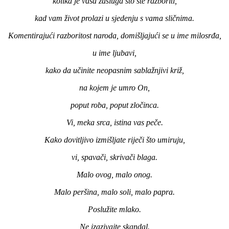
kolika je vaša zasluga što ste razboriti,
kad vam život prolazi u sjedenju s vama sličnima.
Komentirajući razboritost naroda, domišljajući se u ime milosrđa,
u ime ljubavi,
kako da učinite neopasnim sablažnjivi križ,
na kojem je umro On,
poput roba, poput zločinca.
Vi, meka srca, istina vas peče.
Kako dovitljivo izmišljate riječi što umiruju,
vi, spavači, skrivači blaga.
Malo ovog, malo onog.
Malo peršina, malo soli, malo papra.
Poslužite mlako.
Ne izazivajte skandal.