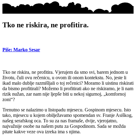
Tko ne riskira, ne profitira.
Piše: Marko Sesar
Tko ne riskira, ne profitira. Vjerujem da smo svi, barem jednom u
životu, čuli ovu rečenicu, u ovom ili onom kontekstu. No, jeste li
ikad malo dublje razmišljali o toj rečenici? Moramo li uistinu riskirati
da bismo profitirali? Možemo li profitirati ako ne riskiramo, je li nam
rizik nužan, zar nam nije ljepše biti u nekoj sigurnoj, „komfornoj
zoni“?
Trenutno se nalazimo u listopadu mjesecu. Gospinom mjesecu. Isto
tako, mjesecu u kojem obilježavamo spomendan sv. Franje Asiškog,
našeg serafskog oca. To su za nas framaše, dvije, vjerojatno,
najvažnije osobe na našem putu za Gospodinom. Sada se možda
pitate kakve veze ova izreka ima s njima.