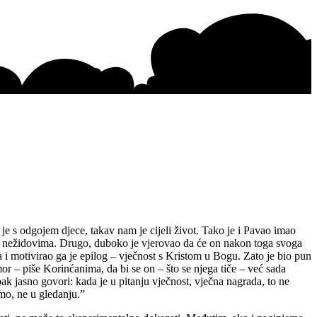
o je s odgojem djece, takav nam je cijeli život. Tako je i Pavao imao
est nežidovima. Drugo, duboko je vjerovao da će on nakon toga svoga
i motivirao ga je epilog – vječnost s Kristom u Bogu. Zato je bio pun
or – piše Korinćanima, da bi se on – što se njega tiče – već sada
ak jasno govori: kada je u pitanju vječnost, vječna nagrada, to ne
imo, ne u gledanju.”