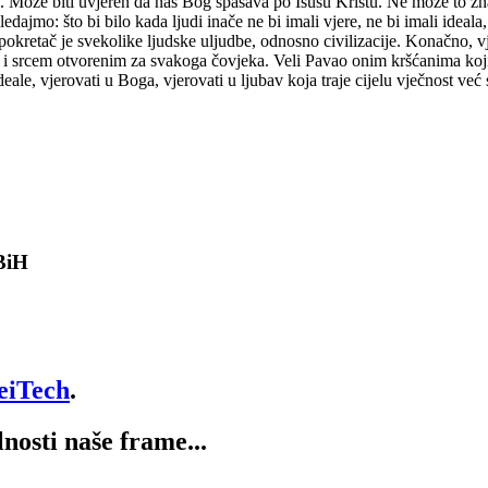
o. Može biti uvjeren da nas Bog spašava po Isusu Kristu. Ne može to z
dajmo: što bi bilo kada ljudi inače ne bi imali vjere, ne bi imali ideala,
 pokretač je svekolike ljudske uljudbe, odnosno civilizacije. Konačno, 
dom i srcem otvorenim za svakoga čovjeka. Veli Pavao onim kršćanima ko
deale, vjerovati u Boga, vjerovati u ljubav koja traje cijelu vječnost v
 BiH
eiTech
.
lnosti naše frame...