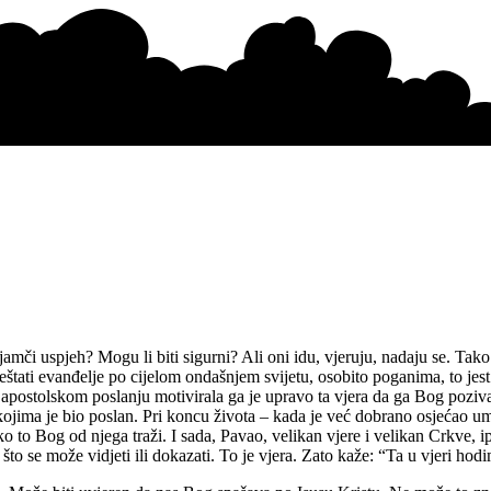
 jamči uspjeh? Mogu li biti sigurni? Ali oni idu, vjeruju, nadaju se. Tak
ještati evanđelje po cijelom ondašnjem svijetu, osobito poganima, to j
postolskom poslanju motivirala ga je upravo ta vjera da ga Bog poziva 
 kojima je bio poslan. Pri koncu života – kada je već dobrano osjećao um
o to Bog od njega traži. I sada, Pavao, velikan vjere i velikan Crkve, ip
što se može vidjeti ili dokazati. To je vjera. Zato kaže: “Ta u vjeri hod