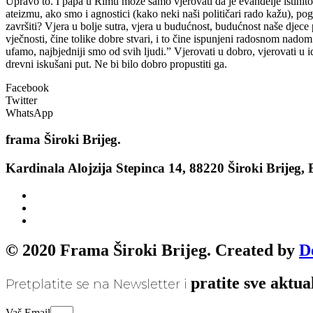
Upravo to. I papa u Rimu može samo vjerovati da je evanđelje istinit
ateizmu, ako smo i agnostici (kako neki naši političari rado kažu), pogle
završiti? Vjera u bolje sutra, vjera u budućnost, budućnost naše djece
vječnosti, čine tolike dobre stvari, i to čine ispunjeni radosnom na
ufamo, najbjedniji smo od svih ljudi.” Vjerovati u dobro, vjerovati u i
drevni iskušani put. Ne bi bilo dobro propustiti ga.
Facebook
Twitter
WhatsApp
frama
Široki Brijeg.
Kardinala Alojzija Stepinca 14, 88220 Široki Brijeg,
© 2020 Frama Široki Brijeg. Created by
D
pratite sve aktua
Pretplatite se na Newsletter i
Vaš Email