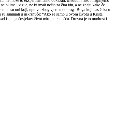
nati, ne može to eksperimentalno dokazati. Međutim, ako i naginjemo
 ne bi imali vizije, ne bi imali nešto za čim idu, a ne znaju kako će
vjernici su oni koji, upravo zbog vjere u dobroga Boga koji nas čeka u
ji su sumnjali u uskrsnuće: “Ako se samo u ovom životu u Krista
eć sad ispunja čovjekov život mirom i radošću. Drevna je to mudrost i