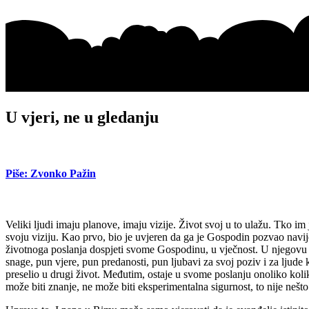
U vjeri, ne u gledanju
Piše: Zvonko Pažin
Veliki ljudi imaju planove, imaju vizije. Život svoj u to ulažu. Tko im
svoju viziju. Kao prvo, bio je uvjeren da ga je Gospodin pozvao navi
životnoga poslanja dospjeti svome Gospodinu, u vječnost. U njegovu a
snage, pun vjere, pun predanosti, pun ljubavi za svoj poziv i za ljude
preselio u drugi život. Međutim, ostaje u svome poslanju onoliko kolik
može biti znanje, ne može biti eksperimentalna sigurnost, to nije nešto 