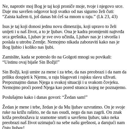
Ne, naprotiv moj Bog je taj koji proniče moje, tvoje i njegovo srce.
Daje mu savršen odgovor koji svatko od nas sigurno želi čuti:
“Zaista kažem ti, još danas bit ćeš sa mnom u raju.” (Lk 23, 43)
Isus je taj koji donosi jednu novu dimenziju, koji upravo to želi
unijeti i u naš život, a to je ljubav. Ona je kadra promijeniti najtvrđa
srca grešnika, Ljubav je sve ovo učinila, Ljubav nas je i stvorila i
poslala u utrobu Zemlje. Nemojmo nikada zaboraviti kako nas je
Bog ljubio i koliko nas ljubi.
Zamislite, kada se potreslo tlo na Golgoti mnogi su povikali:
“Uistinu ovaj bijaše Sin Božji!”
Sin Božji, koji umire za mene i za tebe, da nas preobrazi i da nam da
priliku dospjeti k Njemu, u raju blagovati i rajsku slavu uživati.
Prepoznajmo danas Njega u svakoj situaciji i u svakom čovjeku.
Nemojmo proći pored Njega kao pored stranca kojeg ne poznajemo.
Poslušajmo kako i danas govori: “Žedan sam!”
Žedan je mene i tebe, žedan je da Mu ljubav uzvratimo. On je svoje
ruke na križu raširio, ne da nas osudi, nego da nas zagrli. On znak
križa preobražava iz sramotne smrti u savršenu ljubav, tako neka
preobrazi naš život uzimajući na sebe našu grešnost, a darujući nam
čistu ljubav!