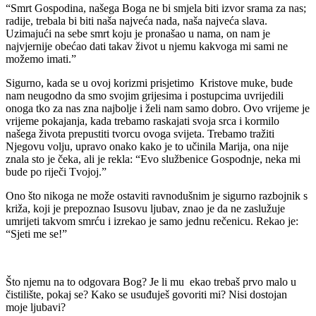
“Smrt Gospodina, našega Boga ne bi smjela biti izvor srama za nas;
radije, trebala bi biti naša najveća nada, naša najveća slava.
Uzimajući na sebe smrt koju je pronašao u nama, on nam je
najvjernije obećao dati takav život u njemu kakvoga mi sami ne
možemo imati.”
Sigurno, kada se u ovoj korizmi prisjetimo Kristove muke, bude
nam neugodno da smo svojim grijesima i postupcima uvrijedili
onoga tko za nas zna najbolje i želi nam samo dobro. Ovo vrijeme je
vrijeme pokajanja, kada trebamo raskajati svoja srca i kormilo
našega života prepustiti tvorcu ovoga svijeta. Trebamo tražiti
Njegovu volju, upravo onako kako je to učinila Marija, ona nije
znala sto je čeka, ali je rekla: “Evo službenice Gospodnje, neka mi
bude po riječi Tvojoj.”
Ono što nikoga ne može ostaviti ravnodušnim je sigurno razbojnik s
križa, koji je prepoznao Isusovu ljubav, znao je da ne zaslužuje
umrijeti takvom smrću i izrekao je samo jednu rečenicu. Rekao je:
“Sjeti me se!”
Što njemu na to odgovara Bog? Je li mu ekao trebaš prvo malo u
čistilište, pokaj se? Kako se usuđuješ govoriti mi? Nisi dostojan
moje ljubavi?