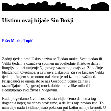
Uistinu ovaj bijaše Sin Božji
Piše: Marko Topić
Zadnji tjedan pred Uskrs naziva se Tjedan muke, Sveti tjedan ili
Veliki tjedan, a označava spomen na posljednje Kristove dane i
liturgijsko uprisutnjenje Njegovog vazmenog otajstva. Započinje
blagdanom Cvjetnice, a završava Uskrsom. Za sve kršćane Veliki
tjedan, u kojem se trenutno nalazimo je od iznimne važnosti.
Prisjećajući se onoga što je nas Gospodin učinio za nas i
razmišljajući o Njegovoj muci, dobivamo velike milosti i
sjedinjujemo svoj život s Njegovim.
Kada pogledamo život Isusa Krista vidjet ćemo da nema tog
događaja kojeg mi danas prolazimo, a da Isus nije prošao isto. To
nam daje nadu i vidimo jasno pokazan put kojim nam je krenuti. U