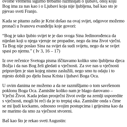
ovome vremenu sigurno trebamo razmišljati o ljubavi, onoj koju
Bog ima za nas kao i o Ljubavi koja nije ljubljena, baš kao sto je
pjevao sveti Franjo.
Kada se pitamo zašto je Krist došao na ovaj svijet, odgovor možemo
pronaći u Ivanovu evanđelju koje govori:
“Bog je tako ljubio svijet te je dao svoga Sina Jedinorođenca da
nijedan koji u njega vjeruje ne propadne, nego da ima život vječni.
Ta Bog nije poslao Sina na svijet da sudi svijetu, nego da se svijet
spasi po njemu.” ( Iv 3, 16 – 17)
Iz ove rečenice Svetoga pisma iščitavamo koliko smo ljubljena djeca
Božja i da nas Bog želi gledati u vječnosti. Za sve nas u vječnosti
pripravljen je stan kojeg nismo zaslužili, nego smo tu odaju i to
mjesto dobili po djelu Isusa Krista i ljubavi Boga Oca.
U ovim danima ne možemo a da ne razmišljamo o tom savršenom
poklonu Boga Oca. Zamislite koliko nam je blago darovano –
Vječni Život. Kada jedan prosječni život ovdje na zemlji usporedite
s vječnosti, mogli bi reći da je to treptaj oka. Zamislite onda s čime
se mi ljudi kockamo, odnosno svojim postupcima i grijesima kao da
ne marimo da smo za vječnost stvoreni.
Baš kao što je rekao sveti Augustin: