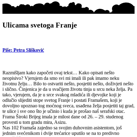
Ulicama svetoga Franje
Piše: Petra Slišković
Razmišljam kako započeti ovaj tekst… Kako opisati nešto
neopisivo? Vjerujem da smo svi mi imali ili pak imamo neku
životnu želju… Bilo to ostvariti nešto, posjetiti nešto, doživjeti nešto
i slično. Činjenica je da u svačijem životu tinja u srcu neka želja. Pa
tako, vjerujem, da je u srce svakog mladića ili djevojke koji je
odlučio slijediti stope svetog Franje i postati Framašem, koji je
dovoljno upoznao tog moćnog sveca, usađena želja posjetiti taj grad,
te ulice i sve ono što je učinio i kuda je prošao naš serafski otac.
Frama Široki Brijeg imala je milost dane od 26. – 29. studenog
provesti u tom gradu mira, Asizu.
Nas 102 Framaša zajedno sa svojim duhovnim asistentom, još
jednim svećenikom i dvije trećarice uputilo se na to predivno