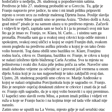
hodočašće u nedjelju, 26. studenog u popodnevnim satima.
Predivno je bilo 27. studenog probuditi se u Grecciu. Tu, gdje je
Franjo napravio prve jaslice, tu smo i mi imali priliku pripraviti
mjesto u svom srcu za rođenje malenog Djeteta Isusa. Poslije slavlja
božićne svete Mise uputili smo se prema Asizu. “Dobro došli u Asiz,
grad mira!” pisalo je na samom ulazu u to predivno mjesto. Začuvši
i vidjevši te riječi, zapitala sam se hoću li i ja tu pronaći svoj mir kao
što ga je imao sv. Franjo, sv. Klara, bl. Carlo… i uistinu sam ga
pronašla. Pronašla sam ga u svakoj onoj crkvici koja odiše mirom i
spokojem, svakoj onoj uličici u kojoj se osjeti Franjin duh, svakom
onom pogledu na predivnu asišku prirodu u kojoj je on tako često
volio boraviti. Tog dana obišli smo baziliku sv. Klare, Franjinu
rodnu kuću, crkvu sv. Damjana, baziliku sv. Franje, te crkvu u kojoj
se nalazi izloženo tijelo blaženog Carla Acutisa. Sva ta mjesta su
jedinstvena i svaki dio Asiza piše jednu priču za sebe. Navečer smo
imali slobodno vrijeme za odvojiti se i provesti još vremena u onom
dijelu Asiza koji je za nas najposebniji te tako zaključili ovaj dan.
Ujutro, 28. studenog posjetili smo crkvu sv. Marije Anđeoske u
kojoj se nalazi originalna Porcijunkula koju je sagradio sv. Franjo.
Bio je neopisiv osjećaj dotaknuti zidove te crkvice i znati da je naš
sv. Franjo njih sagradio, da je u njoj volio boraviti i u njoj preminuo.
U kapelici smo slavili svetu Misu, a potom imali priliku i vidjeti vrt
ruža u koje se Franjo bacio i na kojima trnje od tada više nikad nije
naraslo.
Zatim smo se uputili na La Vernu, mjesto gdje je naš serafski otac