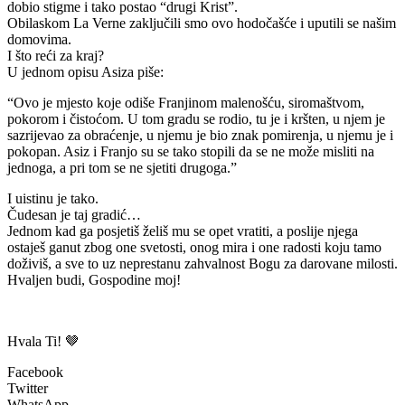
dobio stigme i tako postao “drugi Krist”.
Obilaskom La Verne zaključili smo ovo hodočašće i uputili se našim
domovima.
I što reći za kraj?
U jednom opisu Asiza piše:
“Ovo je mjesto koje odiše Franjinom malenošću, siromaštvom,
pokorom i čistoćom. U tom gradu se rodio, tu je i kršten, u njem je
sazrijevao za obraćenje, u njemu je bio znak pomirenja, u njemu je i
pokopan. Asiz i Franjo su se tako stopili da se ne može misliti na
jednoga, a pri tom se ne sjetiti drugoga.”
I uistinu je tako.
Čudesan je taj gradić…
Jednom kad ga posjetiš želiš mu se opet vratiti, a poslije njega
ostaješ ganut zbog one svetosti, onog mira i one radosti koju tamo
doživiš, a sve to uz neprestanu zahvalnost Bogu za darovane milosti.
Hvaljen budi, Gospodine moj!
Hvala Ti! 🤎
Facebook
Twitter
WhatsApp