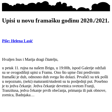
Upisi u novu framašku godinu 2020./2021.
Piše: Helena Lasić
Hvaljen Isus i Marija dragi čitatelju,
u petak 11. rujna na našem Brigu, u 19:00h, ispod Galerije održali
su se ovogodišnji upisi u Framu. Ono što upise čini predivnim
framaški je duh, odnosno duh svega što dolazi. Prvašići su tek pošli
u nepoznato, (neki) maturanti/studenti su tu posljednji put. Posebno
je to jedva čekanje. Jedva čekanje devetnica svetom Franji,
Tranzitusa, jedva čekanje prvih obećanja, primanja ili pak obnove,
zornica, Badnjaka…