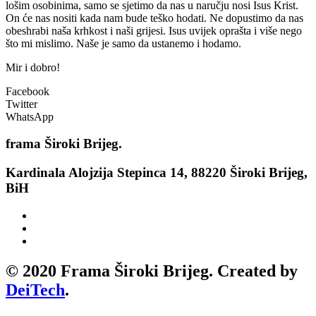
lošim osobinima, samo se sjetimo da nas u naručju nosi Isus Krist.
On će nas nositi kada nam bude teško hodati. Ne dopustimo da nas
obeshrabi naša krhkost i naši grijesi. Isus uvijek oprašta i više nego
što mi mislimo. Naše je samo da ustanemo i hodamo.
Mir i dobro!
Facebook
Twitter
WhatsApp
frama
Široki Brijeg.
Kardinala Alojzija Stepinca 14, 88220 Široki Brijeg,
BiH
© 2020 Frama Široki Brijeg. Created by
DeiTech
.