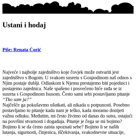
Ustani i hodaj
Piše: Renata Ćorić
Najveće i najbolje zajedništvo koje čovjek može ostvariti jest
zajedništvo s Bogom. U svakom susretu s Gospodinom naš odnos s
Njim postaje dublji. Odlaskom k Njemu prestajemo biti pojedinci i
postajemo zajednica. Naše spašeno i posvećeno biće rađa se iz
susreta s Gospodinom Isusom. Često sami sebi postavljamo pitanje
“Tko sam ja?”
Najčešće ga pokušavmo ušutkati, ali nikada u potpunosti. Posebno
postavljamo to pitanje kada nam je teško, kada moramo donijeti
važnu odluku. Međutim, mi često živimo od danas do sutra, ostajući
na površini stvarnosti i događaja. Pitanje je čega se mi bojimo?
Bojimo li se da ćemo zaista spoznati sebe? Bojimo li se naših
lutanja, sigurnosti, činjenica, iščekivanja, svakodnevne situacije,