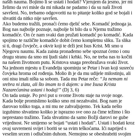
naših nauma. Bojimo li se ustati i hodati? Vjerujem da jesmo, jer mi
želimo da svi misle da mi nikada ne padamo i da su naši životi
savršeni. No, trebamo odgovoriti na to pitanje koliko god se bojali i
shvatiti da nitko nije savršen.
Ako budemo tražili, pronaći ćemo djelić sebe. Komadić jednoga ja.
Bog nas najbolje poznaje, najbolje bi bilo da u Njemu tražimo
komadiće. On će nam svaki dan pružati komadić po komadić. Kada
spojimo te različite komadiće dobit ćemo kompletnu sliku. Ta slika
si ti, dragi čovječe, a okvir koji te drži jest Isus Krist. Mi smo u
Njegovu naumu. Kada zaista pronađemo sebe spoznat ćemo i onu
drugu stranu da smo mi ljudi slabi i krhki. No, ne treba nas to kočiti
na našem životnom putu. Kristova snaga preobražava svaki život.
Na jednom mjestu u Evanđelju spominju se Petar i Ivan koji susreću
čovjeka hroma od rođenja. Molio ih je da mu udijele milostinju, ali
oni nisu imali ništa sa sobom. Tada mu Petar reče:
“Ja nemam ni
srebra ni zlata, ali što imam to ti dajem: u ime Isusa Krista
Nazarećanina ustani i hodaj!”
(Dj 3, 6)
On tada ustaje. Po prvi put u svome životu staje na svoje noge.
Kada bolje promislimo koliko smo mi nezahvalni. Bog nam je
darovao toliko toga, a mi mu ne zahvaljujemo. Tek kada nešto
izgubimo shvatimo koliko je isprazno sve ono za čime težimo i što
neprestano tražimo. Tada shvatimo da samo Božji darovi ne gube
vrijednost. Ne smijemo se bojati “ustati i hodati”. Ustati i hodati kroz
ovaj suvremeni svijet i boriti se sa svim teškoćama. Ići naprijed s
veselim srcem i odlučnim duhom. Nemojmo se obeshrabriti svojim