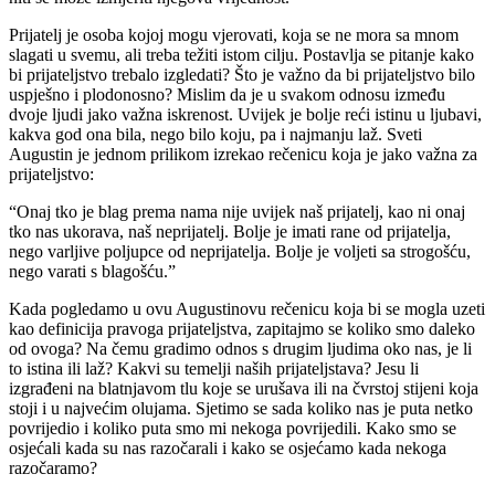
Prijatelj je osoba kojoj mogu vjerovati, koja se ne mora sa mnom
slagati u svemu, ali treba težiti istom cilju. Postavlja se pitanje kako
bi prijateljstvo trebalo izgledati? Što je važno da bi prijateljstvo bilo
uspješno i plodonosno? Mislim da je u svakom odnosu između
dvoje ljudi jako važna iskrenost. Uvijek je bolje reći istinu u ljubavi,
kakva god ona bila, nego bilo koju, pa i najmanju laž. Sveti
Augustin je jednom prilikom izrekao rečenicu koja je jako važna za
prijateljstvo:
“Onaj tko je blag prema nama nije uvijek naš prijatelj, kao ni onaj
tko nas ukorava, naš neprijatelj. Bolje je imati rane od prijatelja,
nego varljive poljupce od neprijatelja. Bolje je voljeti sa strogošću,
nego varati s blagošću.”
Kada pogledamo u ovu Augustinovu rečenicu koja bi se mogla uzeti
kao definicija pravoga prijateljstva, zapitajmo se koliko smo daleko
od ovoga? Na čemu gradimo odnos s drugim ljudima oko nas, je li
to istina ili laž? Kakvi su temelji naših prijateljstava? Jesu li
izgrađeni na blatnjavom tlu koje se urušava ili na čvrstoj stijeni koja
stoji i u najvećim olujama. Sjetimo se sada koliko nas je puta netko
povrijedio i koliko puta smo mi nekoga povrijedili. Kako smo se
osjećali kada su nas razočarali i kako se osjećamo kada nekoga
razočaramo?