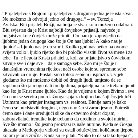
“Prijateljstvo s Bogom i prijateljstvo s drugima jedna je te ista stvar.
Ne možemo ih odvojiti jedno od drugoga.“ – sv. Terezija
Avilska. Biti prijatelj Božji, najbolja je stvar koju možemo odabrati.
Biti svjestan da je Krist najbolji čovjekov prijatelj, najveće je
bogatstvo koje čovjek može primiti. On nam je zapovjedio da
ljubimo jedan drugoga kao što je On nas ljubio! A kako nas je
ljubio? – Ljubio nas je do smrti. Koliko god nas netko na ovome
svijetu volio i ljubio rijetko tko bi položio vlastiti život za mene i za
tebe. Tu je ljepota Krista prijatelja, koji za prijateljstvo s čovjekom
žrtvuje sve i daje sve – daje samoga sebe. Žao mi je što je u
današnjim vremenima rijetkost naći osobe koje su spremne sebe
žrtvovati za druge. Postali smo toliko sebični i isprazni. Uvijek
gledamo što mi možemo dobiti od drugih ljudi, umjesto da se
zapitamo što ja mogu dati tim ljudima, prijateljima koje trebam ljubiti
kao što je Krist mene ljubio. Kao da je vrijeme u kojem živimo i sve
što nam se servira puno lažnoga sjaja za kojim današnji čovjek trči.
Uzimam kao primjer Instagram vs. realnost. Bitnije nam je kako
ćemo se predstaviti drugima, nego ono što stvarno jesmo. Potrošit
ćemo sate i dane uređujući slike da ostavimo dobar dojam,
zaboravljajući trenutke koje trebamo da uredimo u svojoj nutrini.
Sve što imamo i što jesmo proizlazi iz naše nutrine. Kada se Gospa
ukazala u Međugorju vidioci su ostali oduševljeni količinom ljepote
kojom je ona zračila. Kada su je pitali: “Kako to da si tako lijepa?“,