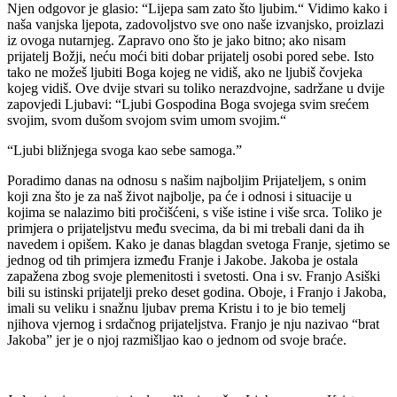
Njen odgovor je glasio: “Lijepa sam zato što ljubim.“ Vidimo kako i
naša vanjska ljepota, zadovoljstvo sve ono naše izvanjsko, proizlazi
iz ovoga nutarnjeg. Zapravo ono što je jako bitno; ako nisam
prijatelj Božji, neću moći biti dobar prijatelj osobi pored sebe. Isto
tako ne možeš ljubiti Boga kojeg ne vidiš, ako ne ljubiš čovjeka
kojeg vidiš. Ove dvije stvari su toliko nerazdvojne, sadržane u dvije
zapovjedi Ljubavi: “Ljubi Gospodina Boga svojega svim srećem
svojim, svom dušom svojom svim umom svojim.“
“Ljubi bližnjega svoga kao sebe samoga.”
Poradimo danas na odnosu s našim najboljim Prijateljem, s onim
koji zna što je za naš život najbolje, pa će i odnosi i situacije u
kojima se nalazimo biti pročišćeni, s više istine i više srca. Toliko je
primjera o prijateljstvu među svecima, da bi mi trebali dani da ih
navedem i opišem. Kako je danas blagdan svetoga Franje, sjetimo se
jednog od tih primjera između Franje i Jakobe. Jakoba je ostala
zapažena zbog svoje plemenitosti i svetosti. Ona i sv. Franjo Asiški
bili su istinski prijatelji preko deset godina. Oboje, i Franjo i Jakoba,
imali su veliku i snažnu ljubav prema Kristu i to je bio temelj
njihova vjernog i srdačnog prijateljstva. Franjo je nju nazivao “brat
Jakoba” jer je o njoj razmišljao kao o jednom od svoje braće.