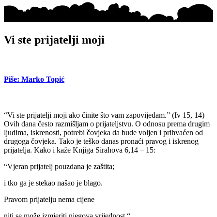
Vi ste prijatelji moji
Piše: Marko Topić
“Vi ste prijatelji moji ako činite što vam zapovijedam.” (Iv 15, 14)
Ovih dana često razmišljam o prijateljstvu. O odnosu prema drugim
ljudima, iskrenosti, potrebi čovjeka da bude voljen i prihvaćen od
drugoga čovjeka. Tako je teško danas pronaći pravog i iskrenog
prijatelja. Kako i kaže Knjiga Sirahova 6,14 – 15:
“Vjeran prijatelj pouzdana je zaštita;
i tko ga je stekao našao je blago.
Pravom prijatelju nema cijene
niti se može izmjeriti njegova vrijednost.“