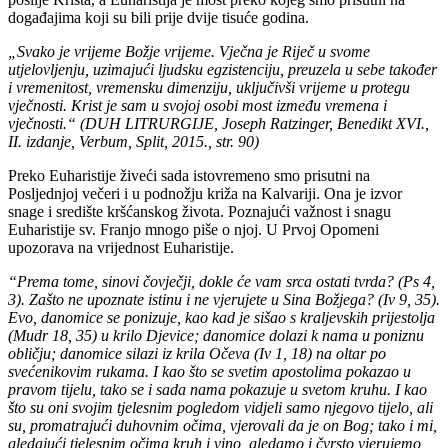
događajima koji su bili prije dvije tisuće godina.
„Svako je vrijeme Božje vrijeme. Vječna je Riječ u svome
utjelovljenju, uzimajući ljudsku egzistenciju, preuzela u sebe također
i vremenitost, vremensku dimenziju, uključivši vrijeme u protegu
vječnosti. Krist je sam u svojoj osobi most između vremena i
vječnosti.“ (DUH LITRURGIJE, Joseph Ratzinger, Benedikt XVI.,
II. izdanje, Verbum, Split, 2015., str. 90)
Preko Euharistije živeći sada istovremeno smo prisutni na
Posljednjoj večeri i u podnožju križa na Kalvariji. Ona je izvor
snage i središte kršćanskog života. Poznajući važnost i snagu
Euharistije sv. Franjo mnogo piše o njoj. U Prvoj Opomeni
upozorava na vrijednost Euharistije.
“Prema tome,
sinovi čovječji, dokle će vam srca ostati tvrda? (Ps 4,
3).
Zašto ne upoznate istinu i ne
vjerujete u Sina Božjega? (Iv 9, 35).
Evo, danomice se ponizuje, kao kad je sišao s
kraljevskih prijestolja
(Mudr 18, 35)
u krilo Djevice; danomice dolazi k nama u poniznu
obličju; danomice silazi iz
krila Očeva (Iv 1, 18)
na oltar po
svećenikovim rukama. I kao što se svetim apostolima pokazao u
pravom tijelu, tako se i sada nama pokazuje u svetom kruhu. I kao
što su oni svojim tjelesnim pogledom vidjeli samo njegovo tijelo, ali
su, promatrajući duhovnim očima, vjerovali da je on Bog; tako i mi,
gledajući tjelesnim očima kruh i vino, gledamo i čvrsto vjerujemo