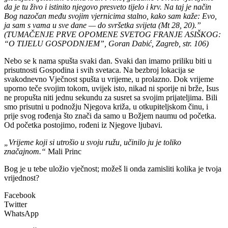
da je tu živo i istinito njegovo presveto tijelo i krv. Na taj je način
Bog nazočan među svojim vjernicima stalno, kako sam kaže:
Evo,
ja sam s vama u sve dane — do svršetka svijeta (Mt 28, 20).”
(TUMAČENJE PRVE OPOMENE SVETOG FRANJE ASIŠKOG:
“O TIJELU GOSPODNJEM”, Goran Dabić, Zagreb, str. 106)
Nebo se k nama spušta svaki dan. Svaki dan imamo priliku biti u
prisutnosti Gospodina i svih svetaca. Na bezbroj lokacija se
svakodnevno Vječnost spušta u vrijeme, u prolazno. Dok vrijeme
uporno teče svojim tokom, uvijek isto, nikad ni sporije ni brže, Isus
ne propušta niti jednu sekundu za susret sa svojim prijateljima. Bili
smo prisutni u podnožju Njegova križa, u otkupiteljskom činu, i
prije svog rođenja što znači da samo u Božjem naumu od početka.
Od početka postojimo, rođeni iz Njegove ljubavi.
„Vrijeme koji si utrošio u svoju ružu, učinilo ju je toliko
značajnom.“
Mali Princ
Bog je u tebe uložio vječnost; možeš li onda zamisliti kolika je tvoja
vrijednost?
Facebook
Twitter
WhatsApp