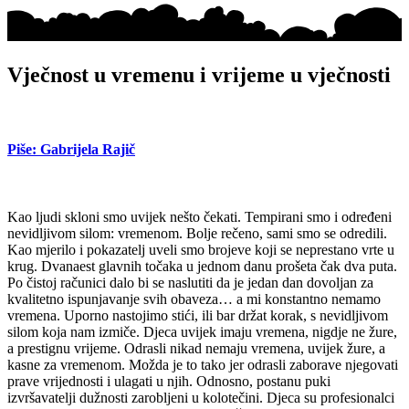
Vječnost u vremenu i vrijeme u vječnosti
Piše: Gabrijela Rajič
Kao ljudi skloni smo uvijek nešto čekati. Tempirani smo i određeni
nevidljivom silom: vremenom. Bolje rečeno, sami smo se odredili.
Kao mjerilo i pokazatelj uveli smo brojeve koji se neprestano vrte u
krug. Dvanaest glavnih točaka u jednom danu prošeta čak dva puta.
Po čistoj računici dalo bi se naslutiti da je jedan dan dovoljan za
kvalitetno ispunjavanje svih obaveza… a mi konstantno nemamo
vremena. Uporno nastojimo stići, ili bar držat korak, s nevidljivom
silom koja nam izmiče. Djeca uvijek imaju vremena, nigdje ne žure,
a prestignu vrijeme. Odrasli nikad nemaju vremena, uvijek žure, a
kasne za vremenom. Možda je to tako jer odrasli zaborave njegovati
prave vrijednosti i ulagati u njih. Odnosno, postanu puki
izvršavatelji dužnosti zarobljeni u kolotečini. Djeca su profesionalci