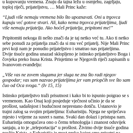
u kupovanju vremena. Znaju da tajna ležu u osmjehu, zagrljaju,
toploj riječi, prijateljstvu, … Mali Princ kaže:
“Ljudi više nemaju vremena bilo što upoznavati. Oni u trgovca
kupuju već gotove stvari. Ali, kako nema trgovca prijateljima, ljudi
više nemaju prijatelja. Ako hoćeš prijatelja, pripitomi me!”
Pripitomiti nekoga ili nešto znači da je taj netko već tu. Ako ti netko
sebe ponudi za prijatelja znači da si mu već prijatelj. Nije Mali Princ
prvi koji nam je ponudio prijateljstvo i smatrao nas prijateljima.
Dvije tisuće godina unazad sklopljeno je istinsko prijateljstvo Boga i
čovjeka preko Isusa Krista. Prisjetimo se Njegovih riječi zapisanih u
Ivanovom evanđelju:
„Više vas ne zovem slugama jer sluga ne zna što radi njegov
gospodar; vas sam nazvao prijateljima jer vam priopćih sve što sam
čuo od Oca svoga.“ (Iv 15, 15)
Istinsko prijateljstvo traži prisutnost i kako bi to ispunio poigrao se s
vremenom. Kao Onaj koji posjeduje vječnost učinio je da se
prošlost, sadašnjost i budućnost neprestano dotiču. Ustanovio je
trajni zalog sa svojim prijateljima: Euharistiju. Njega ne spriječava
mjesto i vrijeme za susret s nama. Svaki dan dolazi i pristupa nam.
Euharistija omogućava ono o čemu tehnologija i znanost oduvijek
sanjaju, a to je „teleportacija“ u prošlost. Živimo dvije tisuće godina
poslije Krista, a Euharistija je most preko kojeg smo prisutni na