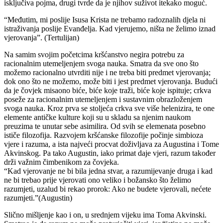
isključiva pojma, drugi tvrde da je njihov suživot itekako moguć.
“Međutim, mi poslije Isusa Krista ne trebamo radoznalih djela ni
istraživanja poslije Evanđelja. Kad vjerujemo, ništa ne želimo iznad
vjerovanja”. (Tertulijan)
Na samim svojim početcima kršćanstvo negira potrebu za
racionalnim utemeljenjem svoga nauka. Smatra da sve ono što
možemo racionalno utvrditi nije i ne treba biti predmet vjerovanja;
dok ono što ne možemo, može biti i jest predmet vjerovanja. Budući
da je čovjek misaono biće, biće koje traži, biće koje ispituje; crkva
poseže za racionalnim utemeljenjem i sustavnim obrazloženjem
svoga nauka. Kroz prva se stoljeća crkva sve više helenizira, te one
elemente antičke kulture koji su u skladu sa njenim naukom
preuzima te unutar sebe asimilira. Od svih se elemenata posebno
ističe filozofija. Razvojem kršćanske filozofije počinje simbioza
vjere i razuma, a ista najveći procvat doživljava za Augustina i Tome
Akvinskog. Pa tako Augustin, iako primat daje vjeri, razum također
drži važnim čimbenikom za čovjeka.
“Kad vjerovanje ne bi bila jedna stvar, a razumijevanje druga i kad
ne bi trebao prije vjerovati ono veliko i božansko što želimo
razumjeti, uzalud bi rekao prorok: Ako ne budete vjerovali, nećete
razumjeti.”(Augustin)
Slično mišljenje kao i on, u srednjem vijeku ima Toma Akvinski.