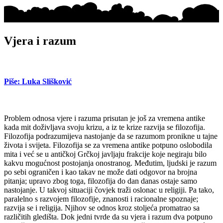
Vjera i razum
Piše: Luka Slišković
Problem odnosa vjere i razuma prisutan je još za vremena antike
kada mit doživljava svoju krizu, a iz te krize razvija se filozofija.
Filozofija podrazumijeva nastojanje da se razumom pronikne u tajne
života i svijeta. Filozofija se za vremena antike potpuno oslobodila
mita i već se u antičkoj Grčkoj javljaju frakcije koje negiraju bilo
kakvu mogućnost postojanja onostranog. Međutim, ljudski je razum
po sebi ograničen i kao takav ne može dati odgovor na brojna
pitanja; upravo zbog toga, filozofija do dan danas ostaje samo
nastojanje. U takvoj situaciji čovjek traži oslonac u religiji. Pa tako,
paralelno s razvojem filozofije, znanosti i racionalne spoznaje;
razvija se i religija. Njihov se odnos kroz stoljeća promatrao sa
različitih gledišta. Dok jedni tvrde da su vjera i razum dva potpuno