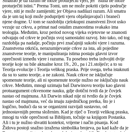
Smatrao je da razum ne može proturječiti vjeri, jer “istina ne može
proturječiti istini.” Prema Tomi, um ne može pokriti cijelo područje
vjere, niti je može zamijeniti; jer Objava nadilazi razum. Ali smatra
da je um taj koji može poduprijeti vjeru objašnjavajući i braneći
njene dogme. U tom se razdoblju cjelokupni znanstveni život usko
vezuje uz crkvu, a primat nad ostalim znanostima svakako ima
teologija. Međutim, kroz period novog vijeka svjetovne se znanosti
odvajaju od crkve te počinju svoj samostalni razvoj. Isto tako, od tog
razdoblja pa nadalje, počinju prvi značajniji sukobi vjere i razuma.
Znanstvena otkrića, nerazumijevanje crkve za ista, ali pojedine
znanstvene teorije, te manipuliranja istima postaju glavni izvor
oprečnosti između vjere i razuma. Tu posebno treba izdvojiti dvije
teorije koje su bile aktualne kroz 19., 20., pa i 21.stoljeće; a to su
Teorija evolucije i Teorija velikog praska. Prije svega, treba istaknuti
da su to samo teorije, a ne zakoni. Nauk crkve ne isključuje
spomenute teorije, ali ni spomenute teorije nužno ne isključuju nauk
crkve. Međutim, mnogi uzimaju baš Darwinovu teoriju kao glavni
protuargument crkvenome nauku, gdje dotični tvrdi da je čovjek
nastao od majmuna. Ali Darwin nikad nije ni tvrdio da je čovjek
nastao od majmuna, već da imaju zajedničkog pretka, što je i
logično, budući da su se organizmi razvijali sustavno, od
jednostavnijih prema složenim. Kad je riječ o Teoriji velikog praska,
mnogi tu vide oprečnosti sa Biblijom, točnije sa knjigom Postanka.
Ali i tu je nužno shvatiti kontekst, vrijeme i način pisanja. Kod
Židova postoji snažno izražena simbolika brojeva, pa kad kaže da je