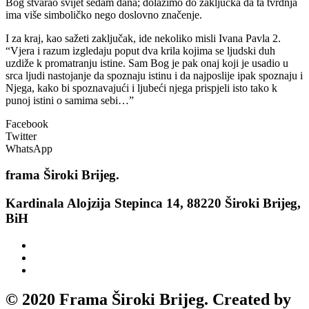
Bog stvarao svijet sedam dana; dolazimo do zaključka da ta tvrdnja
ima više simboličko nego doslovno značenje.
I za kraj, kao sažeti zaključak, ide nekoliko misli Ivana Pavla 2.
“Vjera i razum izgledaju poput dva krila kojima se ljudski duh
uzdiže k promatranju istine. Sam Bog je pak onaj koji je usadio u
srca ljudi nastojanje da spoznaju istinu i da najposlije ipak spoznaju i
Njega, kako bi spoznavajući i ljubeći njega prispjeli isto tako k
punoj istini o samima sebi…”
Facebook
Twitter
WhatsApp
frama
Široki Brijeg.
Kardinala Alojzija Stepinca 14, 88220 Široki Brijeg,
BiH
© 2020 Frama Široki Brijeg. Created by