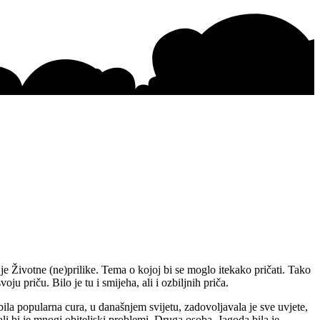
je Životne (ne)prilike. Tema o kojoj bi se moglo itekako pričati. Tako
u priču. Bilo je tu i smijeha, ali i ozbiljnih priča.
bila popularna cura, u današnjem svijetu, zadovoljavala je sve uvjete,
kali bi je mnogi obiteljski problemi. Druga osoba, Jagoda bila je