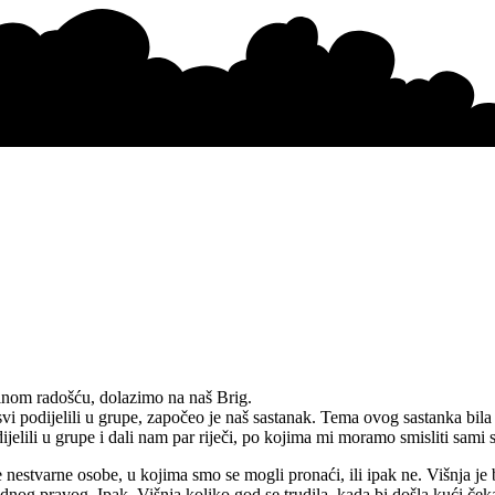
jinom radošću, dolazimo na naš Brig.
i podijelili u grupe, započeo je naš sastanak. Tema ovog sastanka bila 
ili u grupe i dali nam par riječi, po kojima mi moramo smisliti sami svoj
 nestvarne osobe, u kojima smo se mogli pronaći, ili ipak ne. Višnja je 
nijednog pravog. Ipak, Višnja koliko god se trudila, kada bi došla kući če