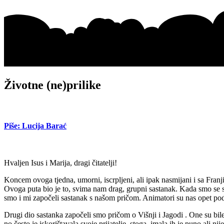
Životne (ne)prilike
Piše: Lucija Barać
Hvaljen Isus i Marija, dragi čitatelji!
Koncem ovoga tjedna, umorni, iscrpljeni, ali ipak nasmijani i sa Fran
Ovoga puta bio je to, svima nam drag, grupni sastanak. Kada smo se sv
smo i mi započeli sastanak s našom pričom. Animatori su nas opet podijel
Drugi dio sastanka započeli smo pričom o Višnji i Jagodi . One su bile
no često je iskorištavala svoje prijatelje, stoga, imala ih je puno ali 