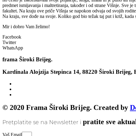
predmet ismijavanja i maltretiranja, također i od strane Višnje. Sve je
fakultet. Na kraju ove priče Višnja se napokon odvaja od svojih roditel
Na kraju, sve dođe na svoje. Koliko god bio težak taj put i križ, kada 
Mir i dobro Vam želimo!
Facebook
Twitter
WhatsApp
frama
Široki Brijeg.
Kardinala Alojzija Stepinca 14, 88220 Široki Brijeg,
© 2020 Frama Široki Brijeg. Created by
D
pratite sve aktua
Pretplatite se na Newsletter i
Vaš Email