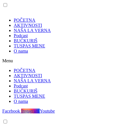
POČETNA
AKTIVNOSTI
NAŠA LA VERNA
Podcast
BUĆKURIŠ
TUSPAS MENE
O nama
Menu
POČETNA
AKTIVNOSTI
NAŠA LA VERNA
Podcast
BUĆKURIŠ
TUSPAS MENE
O nama
Facebook
Instagram
Youtube