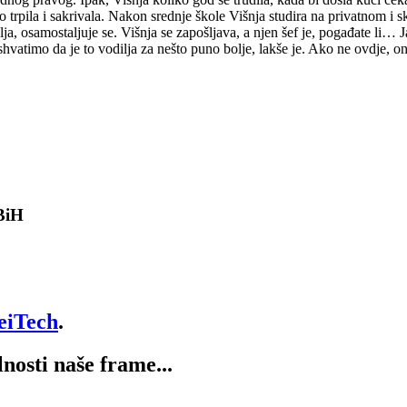
 to trpila i sakrivala. Nakon srednje škole Višnja studira na privatnom i
ja, osamostaljuje se. Višnja se zapošljava, a njen šef je, pogađate li… 
shvatimo da je to vodilja za nešto puno bolje, lakše je. Ako ne ovdje, o
 BiH
eiTech
.
lnosti naše frame...