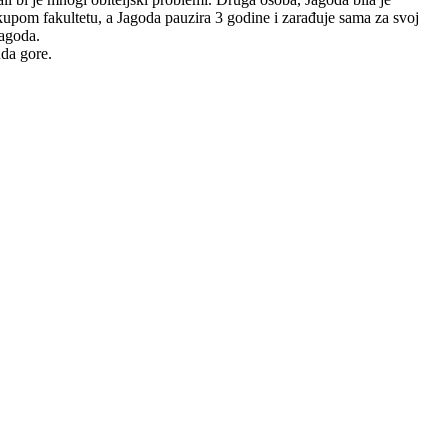
 skupom fakultetu, a Jagoda pauzira 3 godine i zarađuje sama za svoj
Jagoda.
nda gore.