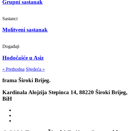
Grupni sastanak
Sastanci
Molitveni sastanak
Događaji
Hodočašće u Asiz
« Prethodna
Sljedeća »
frama
Široki Brijeg.
Kardinala Alojzija Stepinca 14, 88220 Široki Brijeg,
BiH